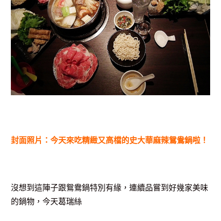
封面照片：今天來吃精緻又高檔的史大華麻辣鴛鴦鍋啦！
沒想到這陣子跟鴛鴦鍋特別有緣，連續品嘗到好幾家美味
的鍋物，今天葛瑞絲