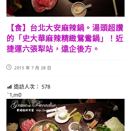
【食】台北大安麻辣鍋。湯頭超讚
的「史大華麻辣精緻鴛鴦鍋」！近
捷運六張犁站，遠企後方。
Post
2015 年 7 月 28 日
published:
造訪人次：
578
`1,m0