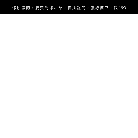
Skip
你 所 做 的 ， 要 交 託 耶 和 華 ， 你 所 謀 的 ， 就 必 成 立 。 箴 16:3
to
content