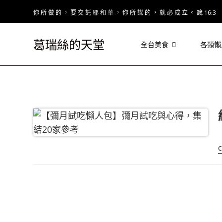
Skip
你 所 做 的 ， 要 交 託 耶 和 華 ， 你 所 謀 的 ， 就 必 成 立 。 箴 16:3
to
content
葛瑞絲的天堂
全台美食
各類懶