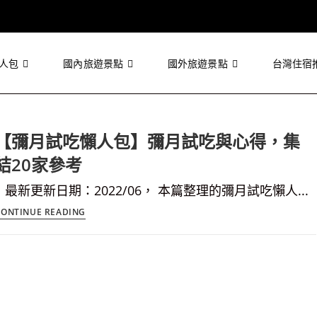
人包
國內旅遊景點
國外旅遊景點
台灣住宿
【彌月試吃懶人包】彌月試吃與心得，集
結20家參考
最新更新日期：2022/06， 本篇整理的彌月試吃懶人...
【彌
CONTINUE READING
月
試
吃
懶
人
包】
彌