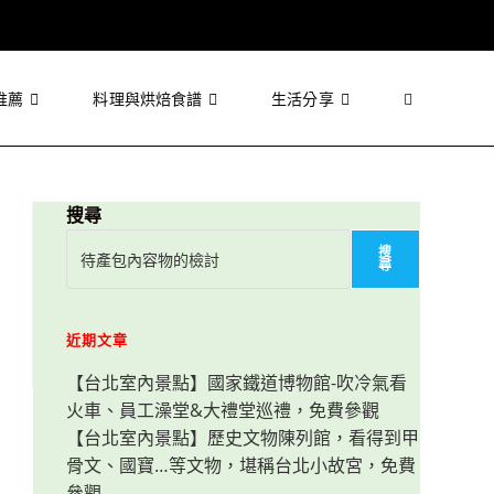
推薦
料理與烘焙食譜
生活分享
Toggle
website
搜尋
搜
尋
search
近期文章
【台北室內景點】國家鐵道博物館-吹冷氣看
火車、員工澡堂&大禮堂巡禮，免費參觀
【台北室內景點】歷史文物陳列館，看得到甲
骨文、國寶…等文物，堪稱台北小故宮，免費
參觀