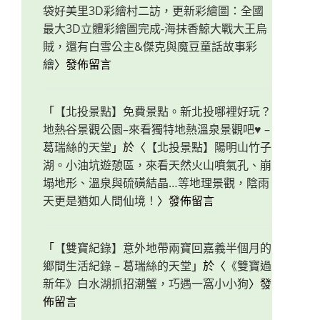
袋好美里3D彩繪村二訪，更新彩繪圖：全國
最大3D立體彩繪圖完成-海抹香鯨大戰大王烏
賊，還有白雪公主&傑克與魔豆童話故事彩
繪
〉發佈留言
「
【北投景點】免費景點。新北投哪裡好玩？
地熱谷景觀公園–來看獨特地熱溫泉景觀吧♥ –
葛瑞絲的天堂
」於〈
【北投景點】陽明山竹子
湖。小油坑遊憩區，來看天然火山噴氣孔、崩
塌地形、溫泉與硫磺結晶…等地理景觀，陰雨
天更是猶如人間仙境！
〉發佈留言
「
【雙寶紀錄】意外地帶兩寶回嘉義半個月的
鄉間生活紀錄 – 葛瑞絲的天堂
」於〈
《雙寶過
新年》白水湖抓招潮蟹，巧遇一窩小小狗
〉發
佈留言