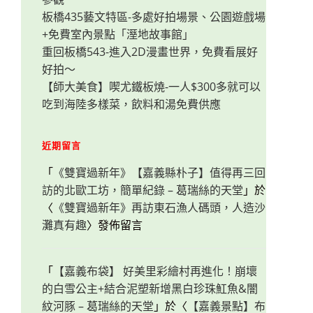
板橋435藝文特區-多處好拍場景、公園遊戲場
+免費室內景點「溼地故事館」
重回板橋543-進入2D漫畫世界，免費看展好
好拍～
【師大美食】喫尤鐵板燒-一人$300多就可以
吃到海陸多樣菜，飲料和湯免費供應
近期留言
「
《雙寶過新年》【嘉義縣朴子】值得再三回
訪的北歐工坊，簡單紀錄 – 葛瑞絲的天堂
」於
〈
《雙寶過新年》再訪東石漁人碼頭，人造沙
灘真有趣
〉發佈留言
「
【嘉義布袋】 好美里彩繪村再進化！崩壞
的白雪公主+結合泥塑新增黑白珍珠魟魚&闇
紋河豚 – 葛瑞絲的天堂
」於〈
【嘉義景點】布