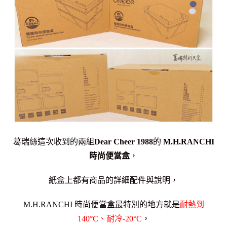
葛瑞絲這次收到的兩組
Dear Cheer 1988
的
M.H.RANCHI
時尚便當盒
，
紙盒上都有商品的詳細配件與說明，
M.H.RANCHI 時尚便當盒最特別的地方就是
耐熱到
140
°C
、耐冷-20
°C
，