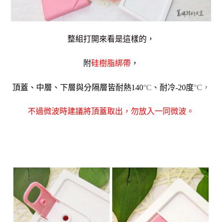
整組打開來看是這樣的，
附
硅樹脂綁帶
，
頂蓋、中層、下層與分隔層皆耐熱140
°C
、耐冷-20度
°C，
不過微波時建議將頂蓋取出，勿放入一同微波。