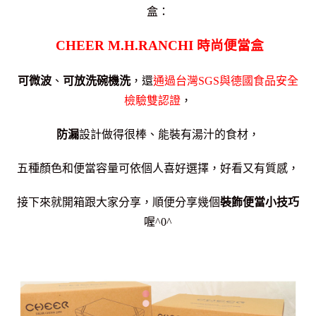
盒：
CHEER M.H.RANCHI 時尚便當盒
可微波
、
可放洗碗機洗
，還
通過台灣SGS與德國食品安全
檢驗雙認證
，
防漏
設計做得很棒、能裝有湯汁的食材，
五種顏色和便當容量可依個人喜好選擇，
好看又有質感，
接下來就開箱跟大家分享，順便分享幾個
裝飾便當小技巧
喔^0^