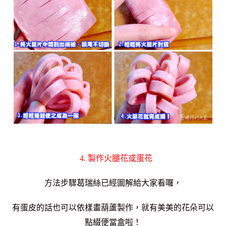
4. 製作火腿花或蛋花
方法步驟葛瑞絲已經圖解給大家看囉，
有蛋皮的話也可以依樣畫葫蘆製作，就有美美的花朵可以
點綴便當盒啦！