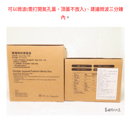
可以微波(需打開氣孔蓋，頂蓋不放入)、建議微波三分鐘
內
。