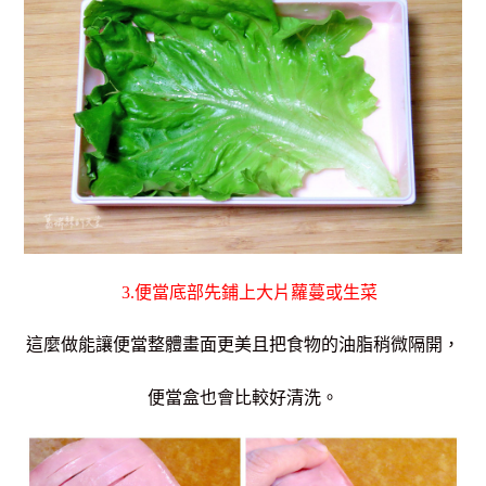
3.便當底部先鋪上大片蘿蔓或生菜
這麼做能讓便當整體畫面更美且把食物的油脂稍微隔開，
便當盒也會比較好清洗。