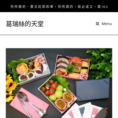
Skip
你 所 做 的 ， 要 交 託 耶 和 華 ， 你 所 謀 的 ， 就 必 成 立 。 箴 16:3
to
content
葛瑞絲的天堂
Menu