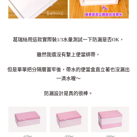
葛瑞絲用這款實際裝1/3水量測試一下防漏是否OK，
雖然我還沒有繫上便當綁帶，
但是單單把分隔層蓋牢後，帶水的便當盒直立著也沒漏出
一滴水喔～
防漏設計是真的很棒。