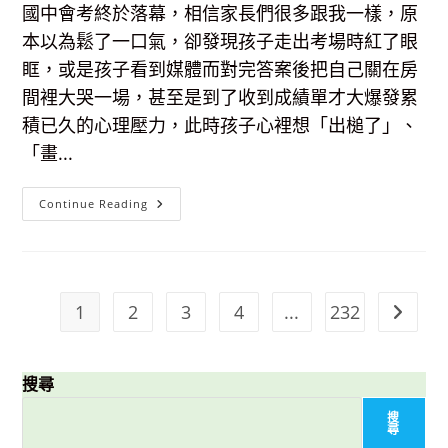
累，
國中會考終於落幕，相信家長們很多跟我一樣，原
還
有
本以為鬆了一口氣，卻發現孩子走出考場時紅了眼
環
形
眶，或是孩子看到媒體而對完答案後把自己關在房
劇
場
間裡大哭一場，甚至是到了收到成績單才大爆發累
看
動
積已久的心理壓力，此時孩子心裡想「出槌了」、
畫
「畫...
會
Continue Reading
考
孩
子
表
現
失
常、
1
2
3
4
...
232
Go to t
情
緒
低
落，
父
搜尋
母
該
如
搜
何
尋
陪