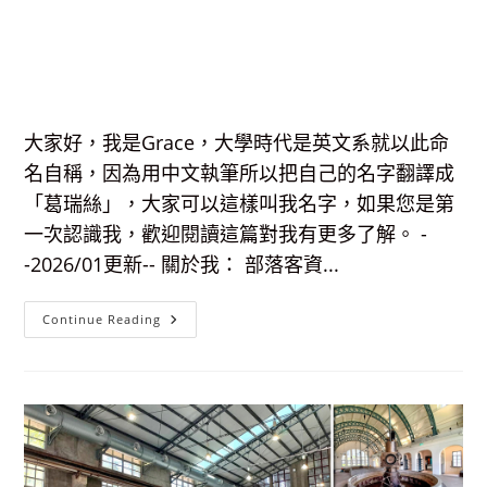
大家好，我是Grace，大學時代是英文系就以此命
名自稱，因為用中文執筆所以把自己的名字翻譯成
「葛瑞絲」，大家可以這樣叫我名字，如果您是第
一次認識我，歡迎閱讀這篇對我有更多了解。 -
-2026/01更新-- 關於我： 部落客資...
【關
Continue Reading
於
我】
葛
瑞
絲
的
天
堂-
部
落
客