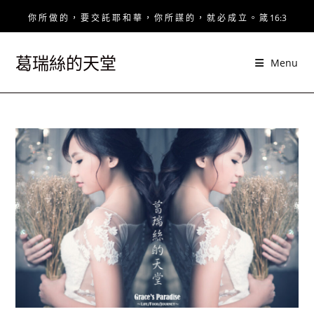
Skip
你 所 做 的 ， 要 交 託 耶 和 華 ， 你 所 謀 的 ， 就 必 成 立 。 箴 16:3
to
content
葛瑞絲的天堂
Menu