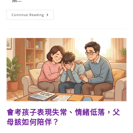
【台
Continue Reading
北
室
內
景
點】
國
立
臺
灣
博
物
館
本
館-
大
型
動
物
場
景
好
拍
會考孩子表現失常、情緒低落，父
照
+4
層
母該如何陪伴？
樓
逛
到