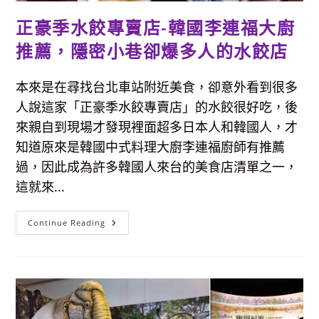
正豪季水餃專賣店-韓國李連福大廚
推薦，隱密小巷卻爆多人的水餃店
本來是在尋找台北車站附近美食，卻意外看到很多
人說這家「正豪季水餃專賣店」的水餃很好吃，後
來親自到現場才發現裡面超多日本人和韓國人，才
知道原來是韓國中式料理大廚李連福廚師有推薦
過，因此成為許多韓國人來台的美食店清單之一，
這就來...
正
Continue Reading
豪
季
水
餃
專
賣
店-
韓
國