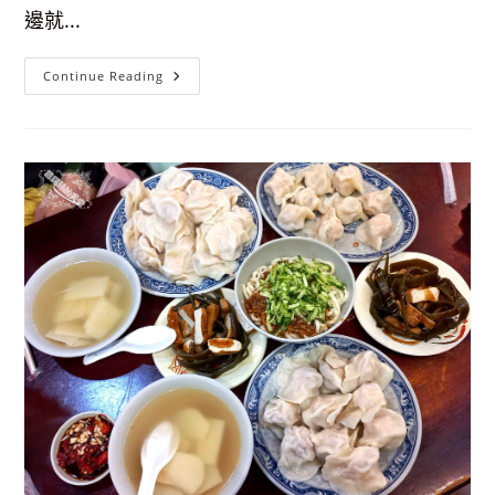
邊就...
【台
Continue Reading
北
室
內
景
點】
臺
北
當
代
工
藝
設
計
分
館-
不
定
期
展
覽，
免
費
參
觀