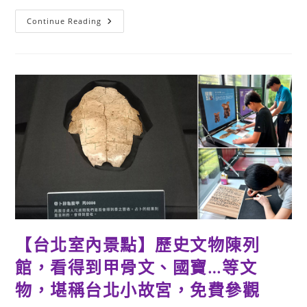
【台
Continue Reading
北
室
內
景
點】
國
家
鐵
道
博
物
館-
吹
冷
氣
看
火
車、
員
工
澡
堂
【台北室內景點】歷史文物陳列
&
大
禮
館，看得到甲骨文、國寶…等文
堂
巡
物，堪稱台北小故宮，免費參觀
禮，
免