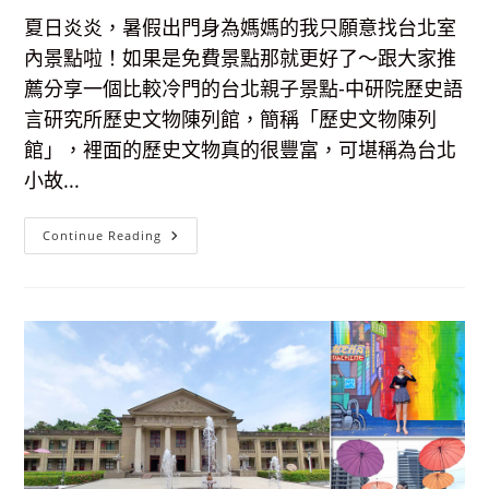
費
參
夏日炎炎，暑假出門身為媽媽的我只願意找台北室
觀
內景點啦！如果是免費景點那就更好了～跟大家推
薦分享一個比較冷門的台北親子景點-中研院歷史語
言研究所歷史文物陳列館，簡稱「歷史文物陳列
館」，裡面的歷史文物真的很豐富，可堪稱為台北
小故...
【台
Continue Reading
北
室
內
景
點】
歷
史
文
物
陳
列
館，
看
得
到
甲