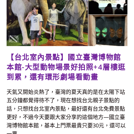
李
連
福
大
廚
推
薦，
隱
密
小
巷
卻
爆
【台北室內景點】國立臺灣博物館
多
人
的
本館-大型動物場景好拍照+4層樓逛
水
餃
到累，還有環形劇場看動畫
店
天氣又開始炎熱了，臺灣的夏天真的是在太陽下站
五分鐘都覺得待不了，現在想找台北親子景點的
話，只想找台北室內景點，最好還有台北免費景點
更好，不過今天要跟大家分享的這個地方—國立臺
灣博物館本館，基本上門票最貴只要30元，還可以
一票...