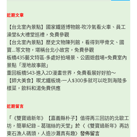
伴？
近期文章
【台北室內景點】國家鐵道博物館-吹冷氣看火車、員工
澡堂&大禮堂巡禮，免費參觀
【台北室內景點】歷史文物陳列館，看得到甲骨文、國
寶…等文物，堪稱台北小故宮，免費參觀
板橋435藝文特區-多處好拍場景、公園遊戲場+免費室內
景點「溼地故事館」
重回板橋543-進入2D漫畫世界，免費看展好好拍～
【師大美食】喫尤鐵板燒-一人$300多就可以吃到海陸多
樣菜，飲料和湯免費供應
近期留言
「
《雙寶過新年》【嘉義縣朴子】值得再三回訪的北歐工
坊，簡單紀錄 – 葛瑞絲的天堂
」於〈
《雙寶過新年》再訪
東石漁人碼頭，人造沙灘真有趣
〉發佈留言