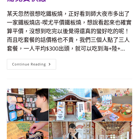
某天忽然很想吃鐵板燒，正好看到師大夜市多出了
一家鐵板燒店-喫尤平價鐵板燒，想說看起來也確實
算平價，沒想到吃完以後覺得還真的蠻好吃的呢！
而且吃套餐的話價格也不貴，我們三個人點了三人
套餐，一人平均$300出頭，就可以吃到海+陸+...
【師
Continue Reading
大
美
食】
喫
尤
鐵
板
燒-
一
人
$300
多
就
可
以
吃
到