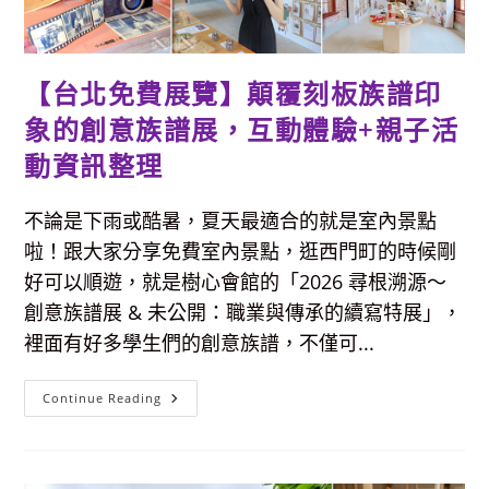
海
陸
多
樣
菜，
【台北免費展覽】顛覆刻板族譜印
飲
料
和
象的創意族譜展，互動體驗+親子活
湯
免
動資訊整理
費
供
應
不論是下雨或酷暑，夏天最適合的就是室內景點
啦！跟大家分享免費室內景點，逛西門町的時候剛
好可以順遊，就是樹心會館的「2026 尋根溯源～
創意族譜展 & 未公開：職業與傳承的續寫特展」，
裡面有好多學生們的創意族譜，不僅可...
【台
Continue Reading
北
免
費
展
覽】