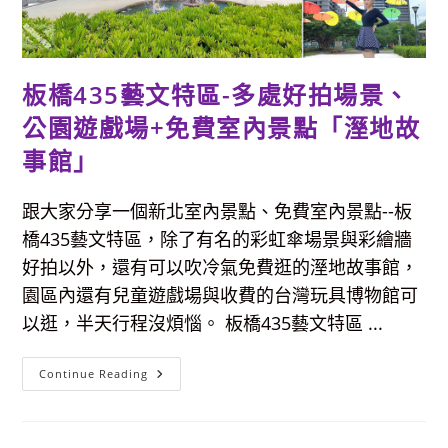
骨
文、
國
寶…
等
文
板橋435藝文特區-多處好拍場景、
物，
堪
稱
公園遊戲場+免費室內景點「溼地故
台
北
事館」
小
故
宮，
免
跟大家分享一個新北室內景點、免費室內景點--板
費
參
橋435藝文特區，除了有名的彩虹傘場景與彩繪牆
觀
好拍以外，還有可以吹冷氣免費逛的溼地故事館，
園區內還有兒童遊戲場與收費的台灣玩具博物館可
以逛，半天行程沒煩惱。 板橋435藝文特區 ...
板
Continue Reading
橋
435
藝
文
特