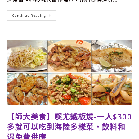
重
Continue Reading
回
板
橋
543-
進
入
2D
漫
畫
世
界，
免
費
看
展
好
好
拍
～
【師大美食】喫尤鐵板燒-一人$300
多就可以吃到海陸多樣菜，飲料和
湯免費供應