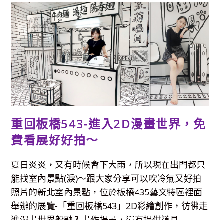
區-
多
處
好
拍
場
景、
公
園
遊
戲
場
+免
費
室
內
景
重回板橋543-進入2D漫畫世界，免
點
「溼
地
費看展好好拍～
故
事
館」
夏日炎炎，又有時候會下大雨，所以現在出門都只
能找室內景點(淚)～跟大家分享可以吹冷氣又好拍
照片的新北室內景點，位於板橋435藝文特區裡面
舉辦的展覽-「重回板橋543」2D彩繪創作，彷彿走
進漫畫世界般融入畫作場景，還有提供道具...