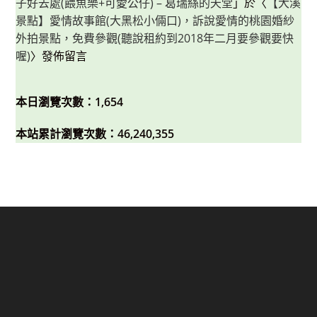
子好去處(餵魚樂+可愛公仔) – 葛瑞絲的天堂
」於〈
【大溪
景點】愛情故事館(大黑松小倆口)，訴說愛情的桃園婚紗
外拍景點，免費參觀(聽說租約到2018年二月要參觀要快
喔)
〉發佈留言
本日瀏覽次數：1,654
本站累計瀏覽次數：46,240,355