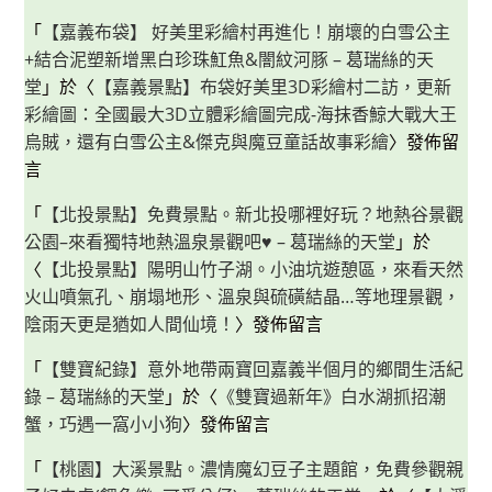
「
【嘉義布袋】 好美里彩繪村再進化！崩壞的白雪公主
+結合泥塑新增黑白珍珠魟魚&闇紋河豚 – 葛瑞絲的天
堂
」於〈
【嘉義景點】布袋好美里3D彩繪村二訪，更新
彩繪圖：全國最大3D立體彩繪圖完成-海抹香鯨大戰大王
烏賊，還有白雪公主&傑克與魔豆童話故事彩繪
〉發佈留
言
「
【北投景點】免費景點。新北投哪裡好玩？地熱谷景觀
公園–來看獨特地熱溫泉景觀吧♥ – 葛瑞絲的天堂
」於
〈
【北投景點】陽明山竹子湖。小油坑遊憩區，來看天然
火山噴氣孔、崩塌地形、溫泉與硫磺結晶…等地理景觀，
陰雨天更是猶如人間仙境！
〉發佈留言
「
【雙寶紀錄】意外地帶兩寶回嘉義半個月的鄉間生活紀
錄 – 葛瑞絲的天堂
」於〈
《雙寶過新年》白水湖抓招潮
蟹，巧遇一窩小小狗
〉發佈留言
「
【桃園】大溪景點。濃情魔幻豆子主題館，免費參觀親