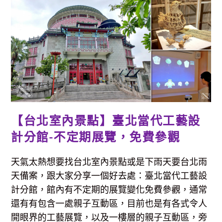
顛
覆
刻
板
族
譜
印
象
的
創
意
族
譜
展，
互
動
體
【台北室內景點】臺北當代工藝設
驗
+親
子
計分館-不定期展覽，免費參觀
活
動
資
訊
天氣太熱想要找台北室內景點或是下雨天要台北雨
整
理
天備案，跟大家分享一個好去處：臺北當代工藝設
計分館，館內有不定期的展覽變化免費參觀，通常
還有有包含一處親子互動區，目前也是有各式令人
開眼界的工藝展覽，以及一樓層的親子互動區，旁