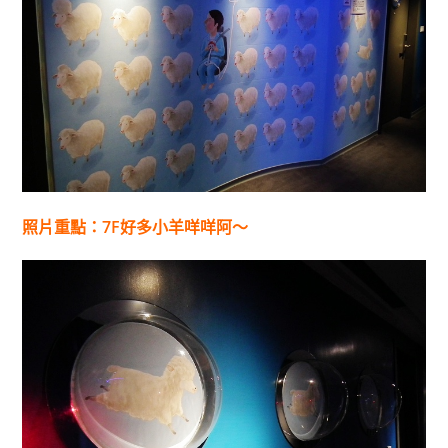
照片重點：7F好多小羊咩咩阿～