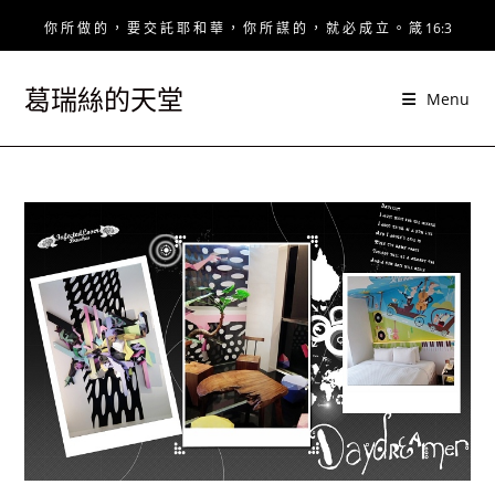
Skip
你 所 做 的 ， 要 交 託 耶 和 華 ， 你 所 謀 的 ， 就 必 成 立 。 箴 16:3
to
content
葛瑞絲的天堂
Menu