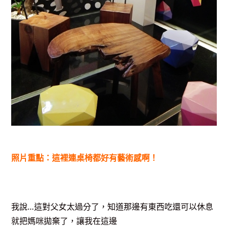
照片重點：這裡連桌椅都好有藝術感啊！
我說…這對父女太過分了，知道那邊有東西吃還可以休息
就把媽咪拋棄了，讓我在這邊