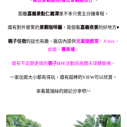
「
雲登景觀飯店(雲登景觀飯店)
」，
距離
嘉義景點仁義潭
差不多只需五分鐘車程，
還有對外營業的
景觀咖啡廳
，是個看
嘉義夜景
的好地方♥
親子住宿
的話也有趣，飯店內提供
兒童遊戲室
、X-box、
桌遊、
賽車場
，
還有不定期更換的
親子DIY
活動與高爾夫球體驗場，
一家出遊大小都有得玩，還有超棒的VIEW可以欣賞，
來看葛瑞絲的遊記分享吧^^