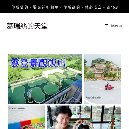
Skip
你 所 做 的 ， 要 交 託 耶 和 華 ， 你 所 謀 的 ， 就 必 成 立 。 箴 16:3
to
content
葛瑞絲的天堂
Menu