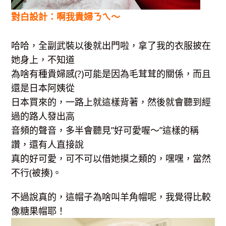
對白設計：啊我貴婦ㄋㄟ～
哈哈，全副武裝以後就出門啦，拿了我的衣服披在
她身上，不知道
為啥有種貴婦感(?)可能是因為毛茸茸的關係，而且
還是日本阿姨從
日本買來的，一路上就這樣背著，然後就會聽到經
過的路人發出高
音頻的聲音，多半會聽見”好可愛喔～”這樣的稱
讚，還有人直接說
真的好可愛，可不可以借她摸之類的，嘿嘿，當然
不行
(被揍)。
不過說真的，這帽子為啥叫羊角帽呢，我覺得比較
像糖果帽耶！