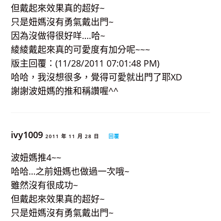
但戴起來效果真的超好~
只是妞媽沒有勇氣戴出門~
因為沒做得很好咩….哈~
綾綾戴起來真的可愛度有加分呢~~~
版主回覆：(11/28/2011 07:01:48 PM)
哈哈，我沒想很多，覺得可愛就出門了耶XD
謝謝波妞媽的推和稱讚喔^^
ivy1009
2011 年 11 月 28 日
回覆
波妞媽推4~~
哈哈…之前妞媽也做過一次哦~
雖然沒有很成功~
但戴起來效果真的超好~
只是妞媽沒有勇氣戴出門~