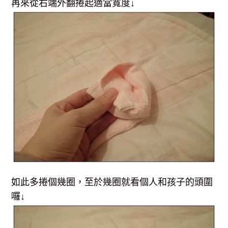
再來從右端外翻捲起適當寬度↓
如此多捲個幾圈，至於幾圈就看個人和孩子的頭圍
囉↓