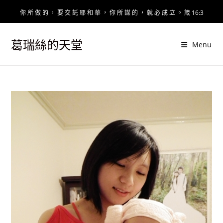
Skip
你 所 做 的 ， 要 交 託 耶 和 華 ， 你 所 謀 的 ， 就 必 成 立 。 箴 16:3
to
content
葛瑞絲的天堂
Menu