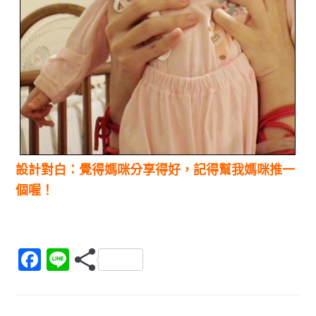
設計對白：覺得媽咪分享得好，記得幫我媽咪推一
個喔！
F
Li
a
n
c
e