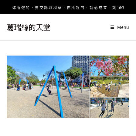
Skip
你 所 做 的 ， 要 交 託 耶 和 華 ， 你 所 謀 的 ， 就 必 成 立 。 箴 16:3
to
content
葛瑞絲的天堂
Menu