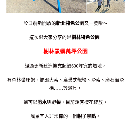
於日前新開放的
新北特色公園
又一發啦～
這次跟大家分享的是
樹林特色公園
–
樹林景觀萬坪公園
經過更新建造擴充超過600坪寬的場地，
有森林攀爬架、擺盪大索、鳥巢式鞦韆、滑索、磨石溜滑
梯……等遊具，
還可以
戲水
與
野餐
，目前還有櫻花綻放，
風景宜人非常棒的一個
親子景點
。