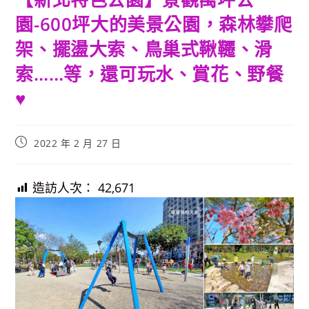
園-600坪大的美景公園，森林攀爬
架、擺盪大索、鳥巢式鞦韆、滑
索……等，還可玩水、賞花、野餐
♥
Post
2022 年 2 月 27 日
published:
造訪人次：
42,671