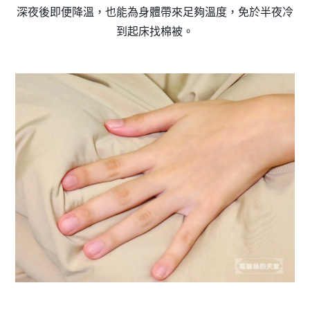
深夜後即便降溫，也能為身體帶來足夠溫度，免於半夜冷
到起床找棉被。