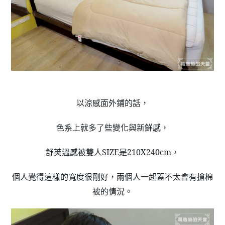
以涼感面外鋪的話，
色系上就多了些變化與新鮮感，
舒芙溫感被雙人SIZE是210X240cm，
個人覺得這樣的寬度很剛好，兩個人一起蓋不太會有搶棉
被的情況。