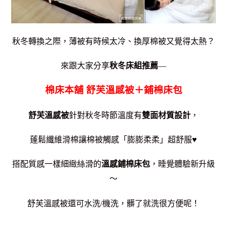
秋冬轉換之際，薄被有時候太冷、換厚棉被又覺得太熱？
來跟大家分享
秋冬床組推薦
—
棉床本舖 舒芙溫感被＋鋪棉床包
舒芙溫感被
針對秋冬時節溫度有
雙面材質設計
，
蓬鬆纖維滑棉讓棉被觸感「膨膨柔柔」超舒服♥
搭配質感一樣細緻絲滑的
溫感鋪棉床包
，
睡覺體驗新升級
～
舒芙溫感被還可水洗/機洗，髒了就洗很方便呢！