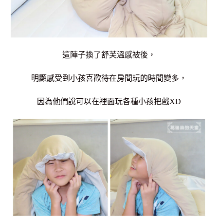
這陣子換了舒芙溫感被後，
明顯感受到小孩喜歡待在房間玩的時間變多，
因為他們說可以在裡面玩各種小孩把戲XD