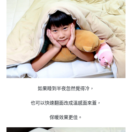
如果睡到半夜忽然覺得冷，
也可以快速翻面改成溫感面來蓋，
保暖效果更佳。