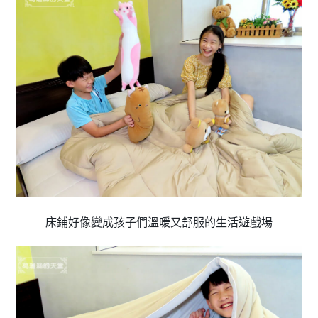
床鋪好像變成孩子們溫暖又舒服的生活遊戲場