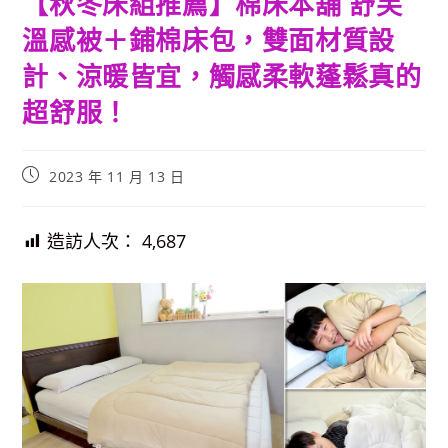
【秋冬床組推薦】棉床本舖 舒芙
溫感被＋鋪棉床包，雙面材質設
計、涼暖皆宜，觸感柔軟蓬鬆真的
超舒服！
Post
2023 年 11 月 13 日
published:
造訪人次：
4,687