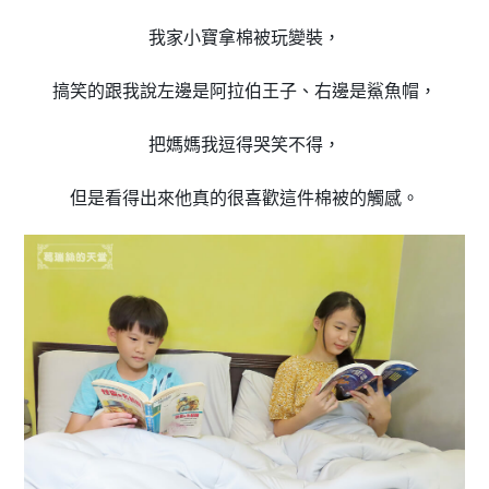
我家小寶拿棉被玩變裝，
搞笑的跟我說左邊是阿拉伯王子、右邊是鯊魚帽，
把媽媽我逗得哭笑不得，
但是看得出來他真的很喜歡這件棉被的觸感。