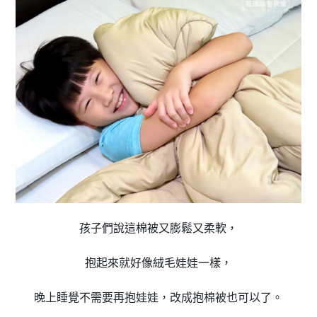
孩子們說這棉被又膨鬆又柔軟，
抱起來就好像絨毛娃娃一樣，
晚上睡覺不需要再抱娃娃，改成抱棉被也可以了。