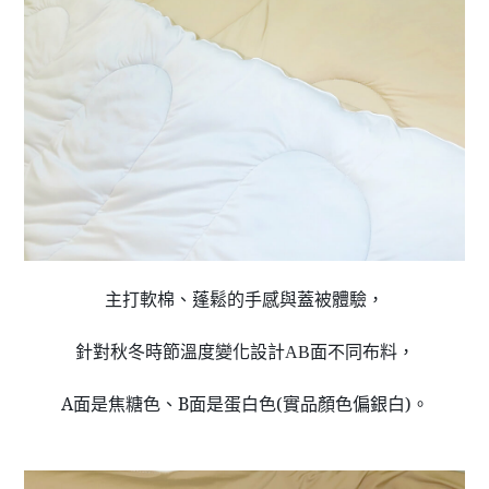
主打軟棉、蓬鬆的手感與蓋被體驗，
針對秋冬時節溫度變化設計
面不同布料，
AB
A面是焦糖色、B面是蛋白色(實品顏色偏銀白)。