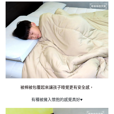
被棉被包覆起來讓孩子睡覺更有安全感，
有種被
擁入懷抱的感覺真好♥