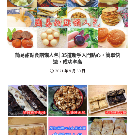
o
k
簡易甜點食譜懶人包│35道新手入門點心，簡單快
速，成功率高
2021 年 9 月 30 日