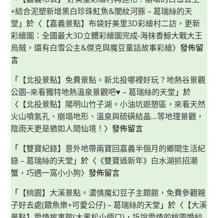
+結合泥塑新增黑白珍珠魟魚&闇紋河豚 – 葛瑞絲的天
堂
」於〈
【嘉義景點】布袋好美里3D彩繪村二訪，更新
彩繪圖：全國最大3D立體彩繪圖完成-海抹香鯨大戰大王
烏賊，還有白雪公主&傑克與魔豆童話故事彩繪
〉發佈留
言
「
【北投景點】免費景點。新北投哪裡好玩？地熱谷景觀
公園–來看獨特地熱溫泉景觀吧♥ – 葛瑞絲的天堂
」於
〈
【北投景點】陽明山竹子湖。小油坑遊憩區，來看天然
火山噴氣孔、崩塌地形、溫泉與硫磺結晶…等地理景觀，
陰雨天更是猶如人間仙境！
〉發佈留言
「
【雙寶紀錄】意外地帶兩寶回嘉義半個月的鄉間生活紀
錄 – 葛瑞絲的天堂
」於〈
《雙寶過新年》白水湖抓招潮
蟹，巧遇一窩小小狗
〉發佈留言
「
【桃園】大溪景點。濃情魔幻豆子主題館，免費參觀親
子好去處(餵魚樂+可愛公仔) – 葛瑞絲的天堂
」於〈
【大溪
景點】愛情故事館(大黑松小倆口)，訴說愛情的桃園婚紗