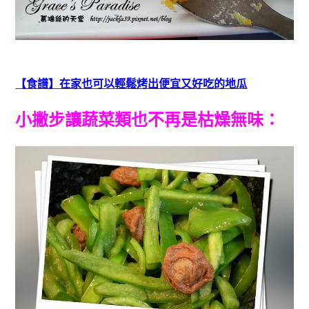
【食譜】在家也可以輕鬆烤出便宜又好吃的地瓜
小撇步讓蔬菜類也不再是枯燥無味：