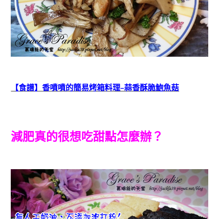
【食譜】香噴噴的簡易烤箱料理–蒜香酥脆鮑魚菇
減肥真的很想吃
甜點
怎麼辦？