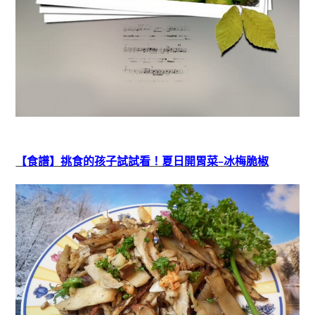
【食譜】挑食的孩子試試看！夏日開胃菜–冰梅脆椒