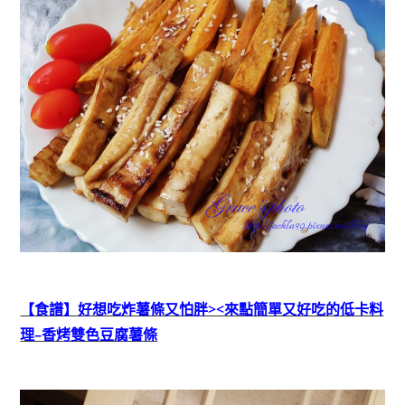
【食譜】好想吃炸薯條又怕胖><來點簡單又好吃的低卡料
理–香烤雙色豆腐薯條