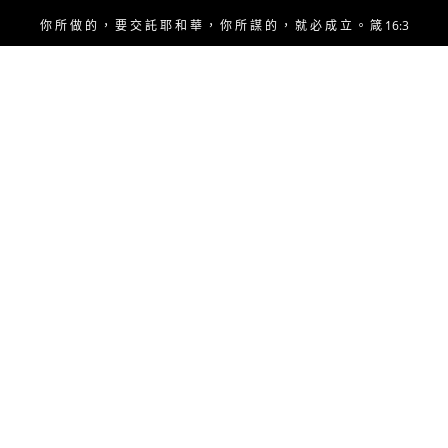
Skip
你 所 做 的 ， 要 交 託 耶 和 華 ， 你 所 謀 的 ， 就 必 成 立 。 箴 16:3
to
content