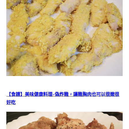
【食譜】美味健康料理–偽炸雞，讓雞胸肉也可以很嫩很
好吃