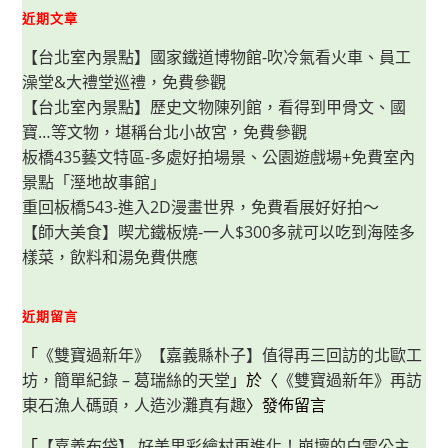
近期文章
【台北室內景點】國家鐵道博物館-吹冷氣看火車、員工
澡堂&大禮堂巡禮，免費參觀
【台北室內景點】歷史文物陳列館，看得到甲骨文、國
寶…等文物，堪稱台北小故宮，免費參觀
板橋435藝文特區-多處好拍場景、公園遊戲場+免費室內
景點「溼地故事館」
重回板橋543-進入2D漫畫世界，免費看展好好拍～
【師大美食】喫尤鐵板燒-一人$300多就可以吃到海陸多
樣菜，飲料和湯免費供應
近期留言
「
《雙寶過新年》【嘉義縣朴子】值得再三回訪的北歐工
坊，簡單紀錄 – 葛瑞絲的天堂
」於〈
《雙寶過新年》再訪
東石漁人碼頭，人造沙灘真有趣
〉發佈留言
「
【嘉義布袋】 好美里彩繪村再進化！崩壞的白雪公主