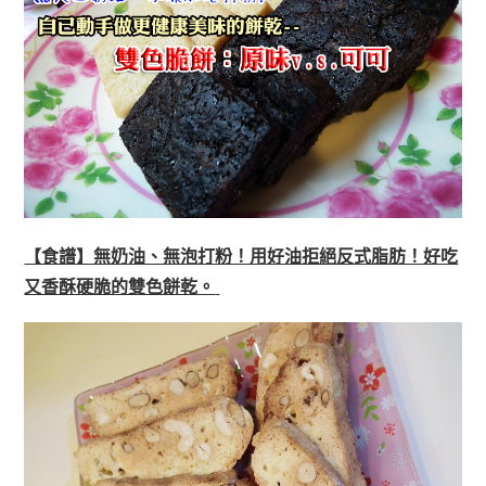
【食譜】無奶油、無泡打粉！用好油拒絕反式脂肪！好吃
又香酥硬脆的雙色餅乾。