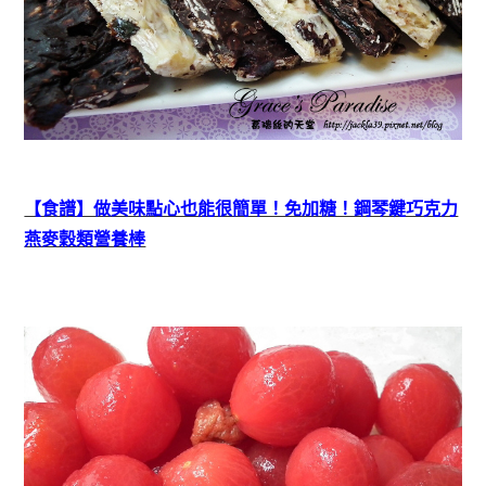
【食譜】做美味點心也能很簡單！免加糖！鋼琴鍵巧克力
燕麥穀類營養棒