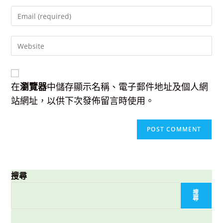
name
Enter
or
your
username
email
to
Enter
address
comment
your
to
website
comment
URL
(optional)
在
瀏覽器
中儲存顯示名稱、電子郵件地址及個人網
站網址，以供下次發佈留言時使用。
搜尋
搜
尋