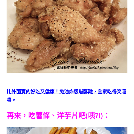
比外面賣的好吃又健康！免油炸版鹹酥雞，全家吃得笑嘻
嘻。
再來，吃
薯條、洋芋片
吧(咦?!)：