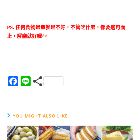
PS. 任何食物過量就是不好，不管吃什麼，都要適可而
止，解癮就好喔^^
F
Li
a
n
c
e
e
YOU MIGHT ALSO LIKE
b
o