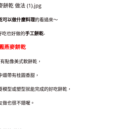
乾可以做什麼料理
的看過來～
好吃也好做的
手工餅乾-
圓燕麥餅乾
又有點像美式軟餅乾，
中還帶有桂圓香甜，
要模型或塑型就能完成的好吃餅乾，
友做也很不錯喔。