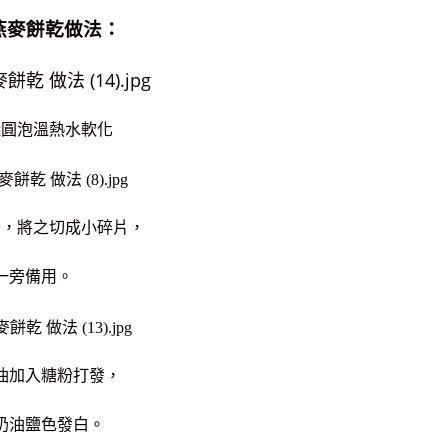
燕麥餅乾做法：
桂圓泡溫熱水軟化
後，將之切成小碎片，
一旁備用。
油加入糖粉打發，
奶油鹽色發白。