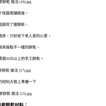
了桂圓黑糖糕後，
易銷完了龍眼乾，
過來，只好收下老人家的心意，
說來做點不一樣的餅乾，
賣個30元以上的手工餅乾。
的材料大致上準備一下
燕麥餅乾材料：