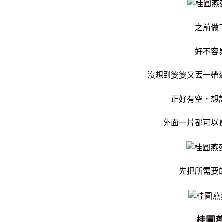
之前做
好不容
沒想到婆婆又丟一帶
正好有空，想
外面一片都可以
先把所需要
桂圓