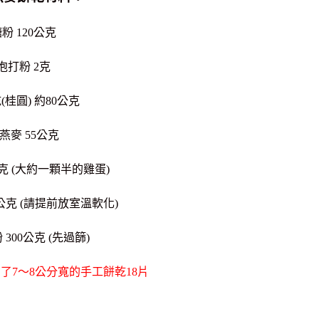
粉 120公克
泡打粉 2克
(桂圓) 約80公克
燕麥 55公克
公克 (大約一顆半的雞蛋)
0公克 (請提前放室溫軟化)
300公克 (先過篩)
了7～8公分寬的手工餅乾18片