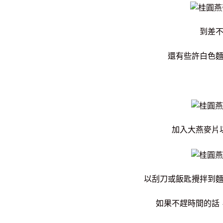
到差
還有些許白色
加入大燕麥片
以刮刀或飯匙攪拌到
如果不趕時間的話