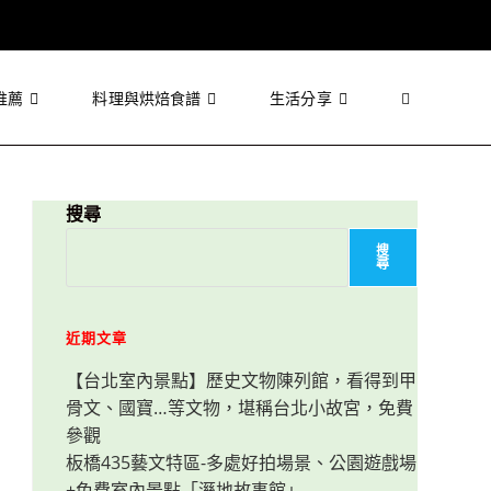
推薦
料理與烘焙食譜
生活分享
Toggle
website
搜尋
搜
尋
search
近期文章
【台北室內景點】歷史文物陳列館，看得到甲
骨文、國寶…等文物，堪稱台北小故宮，免費
參觀
板橋435藝文特區-多處好拍場景、公園遊戲場
+免費室內景點「溼地故事館」