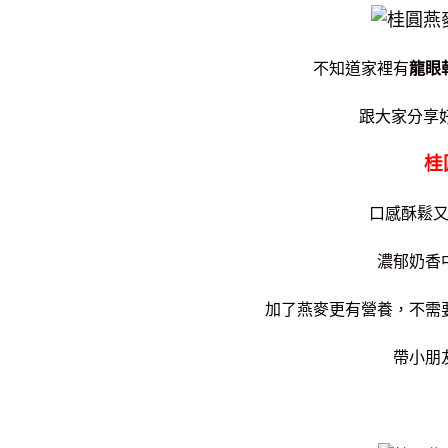
不知道
家裡有
龍眼
跟大家分享
桂
口感酥鬆
濃郁奶香
加了燕麥更有營養，不需
帶小朋