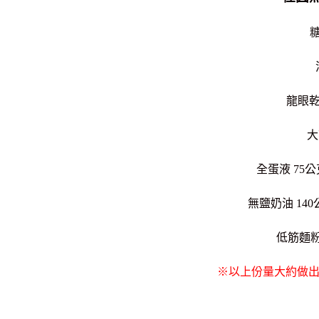
糖
龍眼乾
大
全蛋液 75
無鹽奶油 14
低筋麵粉 
※以上份量大約做出