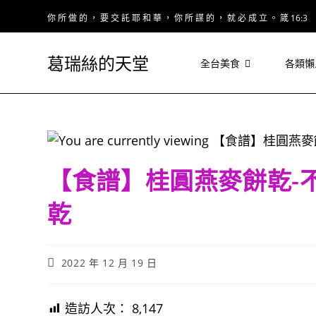
Skip
你 所 做 的 ， 要 交 託 耶 和 華 ， 你 所 謀 的 ， 就 必 成 立 。 箴 16:3
to
content
葛瑞絲的天堂
全台美食
各類懶
【食譜】桂圓燕麥餅乾-
乾
Post
2022 年 12 月 19 日
published:
造訪人次：
8,147