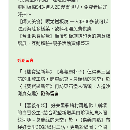
重回板橋543-進入2D漫畫世界，免費看展好
好拍～
【師大美食】喫尤鐵板燒-一人$300多就可以
吃到海陸多樣菜，飲料和湯免費供應
【台北免費展覽】顛覆刻板族譜印象的創意族
譜展，互動體驗+親子活動資訊整理
近期留言
「
《雙寶過新年》【嘉義縣朴子】值得再三回
訪的北歐工坊，簡單紀錄 – 葛瑞絲的天堂
」於
〈
《雙寶過新年》再訪東石漁人碼頭，人造沙
灘真有趣
〉發佈留言
「
【嘉義布袋】 好美里彩繪村再進化！崩壞
的白雪公主+結合泥塑新增黑白珍珠魟魚&闇
紋河豚 – 葛瑞絲的天堂
」於〈
【嘉義景點】布
袋好美里3D彩繪村二訪，更新彩繪圖：全國