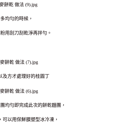
不多均勻的時候，
麵粉用刮刀刮乾淨再拌勻。
以及方才處理好的桂圓丁
麵團均勻即完成此次的餅乾麵團，
，可以用保鮮膜塑型冰冷凍，