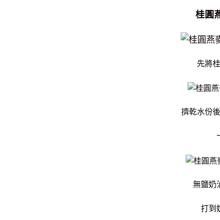
桂圓
先將
擠乾水份
無鹽奶
打到