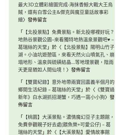
最大3D立體彩繪圖完成-海抹香鯨大戰大王烏
賊，還有白雪公主&傑克與魔豆童話故事彩
繪
〉發佈留言
「
【北投景點】免費景點。新北投哪裡好玩？
地熱谷景觀公園–來看獨特地熱溫泉景觀吧♥ –
葛瑞絲的天堂
」於〈
【北投景點】陽明山竹子
湖。小油坑遊憩區，來看天然火山噴氣孔、崩
塌地形、溫泉與硫磺結晶…等地理景觀，陰雨
天更是猶如人間仙境！
〉發佈留言
「
【雙寶紀錄】意外地帶兩寶回嘉義半個月的
鄉間生活紀錄 – 葛瑞絲的天堂
」於〈
《雙寶過
新年》白水湖抓招潮蟹，巧遇一窩小小狗
〉發
佈留言
「
【桃園】大溪景點。濃情魔幻豆子主題館，
免費參觀親子好去處(餵魚樂+可愛公仔) – 葛
瑞絲的天堂
」於〈
【大溪景點】愛情故事館