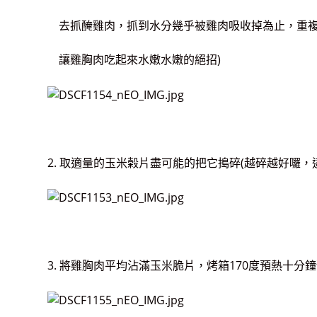
去抓醃雞肉，抓到水分幾乎被雞肉吸收掉為止，重複這
讓雞胸肉吃起來水嫩水嫩的絕招)
2. 取適量的玉米榖片盡可能的把它搗碎(越碎越好囉，
3. 將雞胸肉平均沾滿玉米脆片，烤箱170度預熱十分