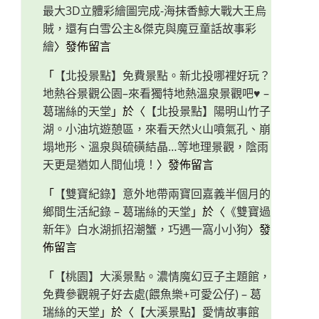
最大3D立體彩繪圖完成-海抹香鯨大戰大王烏
賊，還有白雪公主&傑克與魔豆童話故事彩
繪
〉發佈留言
「
【北投景點】免費景點。新北投哪裡好玩？
地熱谷景觀公園–來看獨特地熱溫泉景觀吧♥ –
葛瑞絲的天堂
」於〈
【北投景點】陽明山竹子
湖。小油坑遊憩區，來看天然火山噴氣孔、崩
塌地形、溫泉與硫磺結晶…等地理景觀，陰雨
天更是猶如人間仙境！
〉發佈留言
「
【雙寶紀錄】意外地帶兩寶回嘉義半個月的
鄉間生活紀錄 – 葛瑞絲的天堂
」於〈
《雙寶過
新年》白水湖抓招潮蟹，巧遇一窩小小狗
〉發
佈留言
「
【桃園】大溪景點。濃情魔幻豆子主題館，
免費參觀親子好去處(餵魚樂+可愛公仔) – 葛
瑞絲的天堂
」於〈
【大溪景點】愛情故事館