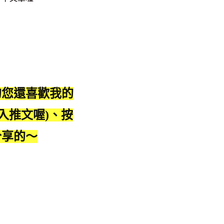
的您還喜歡我的
入推文喔)、按
分享的～