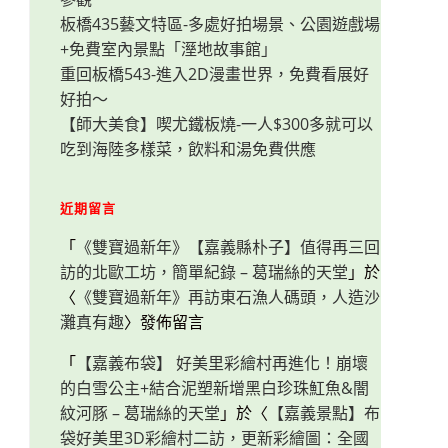
板橋435藝文特區-多處好拍場景、公園遊戲場
+免費室內景點「溼地故事館」
重回板橋543-進入2D漫畫世界，免費看展好
好拍～
【師大美食】喫尤鐵板燒-一人$300多就可以
吃到海陸多樣菜，飲料和湯免費供應
近期留言
「
《雙寶過新年》【嘉義縣朴子】值得再三回
訪的北歐工坊，簡單紀錄 – 葛瑞絲的天堂
」於
〈
《雙寶過新年》再訪東石漁人碼頭，人造沙
灘真有趣
〉發佈留言
「
【嘉義布袋】 好美里彩繪村再進化！崩壞
的白雪公主+結合泥塑新增黑白珍珠魟魚&闇
紋河豚 – 葛瑞絲的天堂
」於〈
【嘉義景點】布
袋好美里3D彩繪村二訪，更新彩繪圖：全國