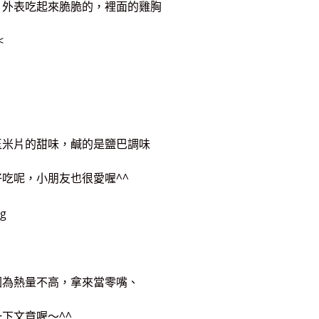
，外表吃起來脆脆的，裡面的雞胸
<
玉米片的甜味，鹹的是鹽巴調味
吃呢，小朋友也很愛喔^^
因為熱量不高，拿來當零嘴、
下文章喔～^^