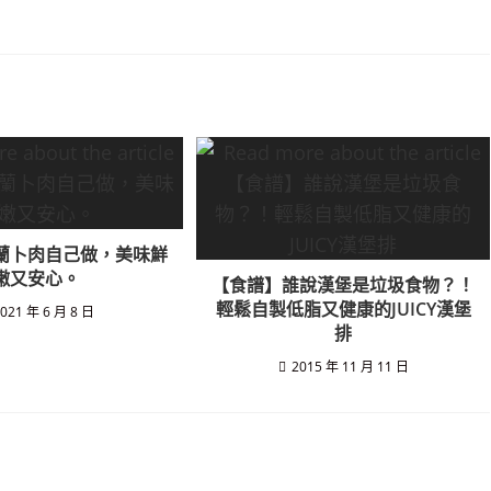
蘭卜肉自己做，美味鮮
嫩又安心。
【食譜】誰說漢堡是垃圾食物？！
輕鬆自製低脂又健康的JUICY漢堡
021 年 6 月 8 日
排
2015 年 11 月 11 日