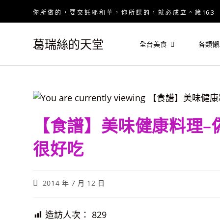
Skip
你 所 做 的 ， 要 交 託 耶 和 華 ， 你 所 謀 的 ， 就 必 成 立 。 箴 16:3
to
content
葛瑞絲的天堂
全台美食
各類懶
【食譜】美味健康料理–
很好吃
Post
2014 年 7 月 12 日
published:
造訪人次：
829