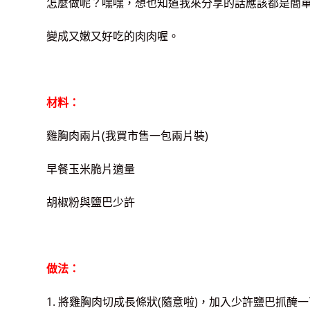
怎麼做呢？嘿嘿，想也知道我來分享的話應該都是簡
變成又嫩又好吃的肉肉喔。
材料：
雞胸肉兩片(我買市售一包兩片裝)
早餐玉米脆片適量
胡椒粉與鹽巴少許
做法：
1. 將雞胸肉切成長條狀(隨意啦)，加入少許鹽巴抓醃