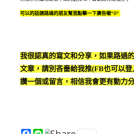
可以的話請路過的朋友幫我點擊一下廣告喔^0^
我很認真的寫文和分享，如果路過
文章，請別吝嗇給我推(FB也可以登
讚一個或留言，相信我會更有動力
F
Li