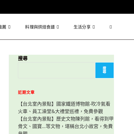
推薦
料理與烘焙食譜
生活分享
Toggle
website
搜尋
搜
尋
search
近期文章
【台北室內景點】國家鐵道博物館-吹冷氣看
火車、員工澡堂&大禮堂巡禮，免費參觀
【台北室內景點】歷史文物陳列館，看得到甲
骨文、國寶…等文物，堪稱台北小故宮，免費
參觀