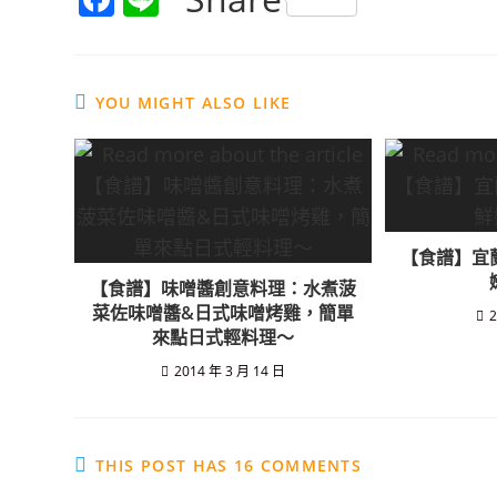
a
n
c
e
e
YOU MIGHT ALSO LIKE
b
o
o
k
【食譜】宜
【食譜】味噌醬創意料理：水煮菠
菜佐味噌醬&日式味噌烤雞，簡單
2
來點日式輕料理～
2014 年 3 月 14 日
THIS POST HAS 16 COMMENTS