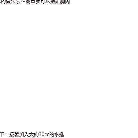
單的做法啦～簡單就可以把雞胸肉
一下，接著加入大約
30cc的水進