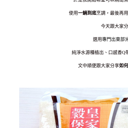
使用
一鍋到底
烹調，最後再
今天跟大家
選用
專門出東部
純淨水源種植出、口感香Q
文中順便跟大家分享
如