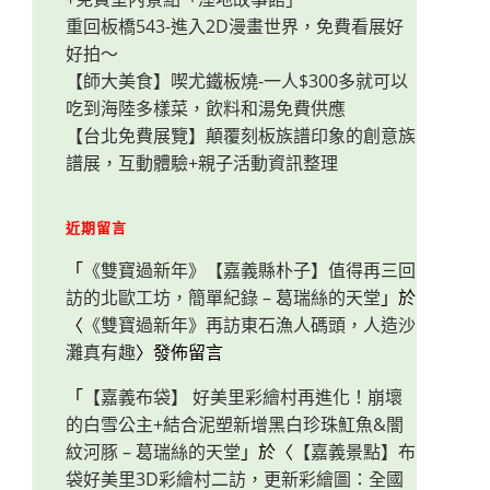
重回板橋543-進入2D漫畫世界，免費看展好
好拍～
【師大美食】喫尤鐵板燒-一人$300多就可以
吃到海陸多樣菜，飲料和湯免費供應
【台北免費展覽】顛覆刻板族譜印象的創意族
譜展，互動體驗+親子活動資訊整理
近期留言
「
《雙寶過新年》【嘉義縣朴子】值得再三回
訪的北歐工坊，簡單紀錄 – 葛瑞絲的天堂
」於
〈
《雙寶過新年》再訪東石漁人碼頭，人造沙
灘真有趣
〉發佈留言
「
【嘉義布袋】 好美里彩繪村再進化！崩壞
的白雪公主+結合泥塑新增黑白珍珠魟魚&闇
紋河豚 – 葛瑞絲的天堂
」於〈
【嘉義景點】布
袋好美里3D彩繪村二訪，更新彩繪圖：全國