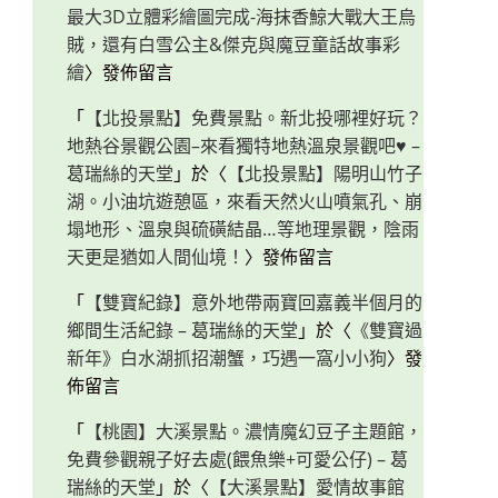
最大3D立體彩繪圖完成-海抹香鯨大戰大王烏
賊，還有白雪公主&傑克與魔豆童話故事彩
繪
〉發佈留言
「
【北投景點】免費景點。新北投哪裡好玩？
地熱谷景觀公園–來看獨特地熱溫泉景觀吧♥ –
葛瑞絲的天堂
」於〈
【北投景點】陽明山竹子
湖。小油坑遊憩區，來看天然火山噴氣孔、崩
塌地形、溫泉與硫磺結晶…等地理景觀，陰雨
天更是猶如人間仙境！
〉發佈留言
「
【雙寶紀錄】意外地帶兩寶回嘉義半個月的
鄉間生活紀錄 – 葛瑞絲的天堂
」於〈
《雙寶過
新年》白水湖抓招潮蟹，巧遇一窩小小狗
〉發
佈留言
「
【桃園】大溪景點。濃情魔幻豆子主題館，
免費參觀親子好去處(餵魚樂+可愛公仔) – 葛
瑞絲的天堂
」於〈
【大溪景點】愛情故事館