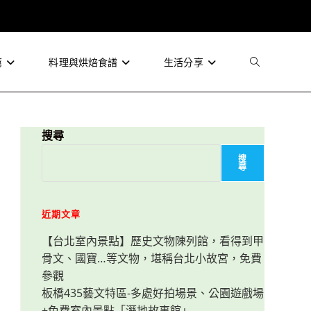
薦
料理與烘焙食譜
生活分享
Toggle
website
搜尋
搜
尋
search
近期文章
【台北室內景點】歷史文物陳列館，看得到甲
骨文、國寶…等文物，堪稱台北小故宮，免費
參觀
板橋435藝文特區-多處好拍場景、公園遊戲場
+免費室內景點「溼地故事館」