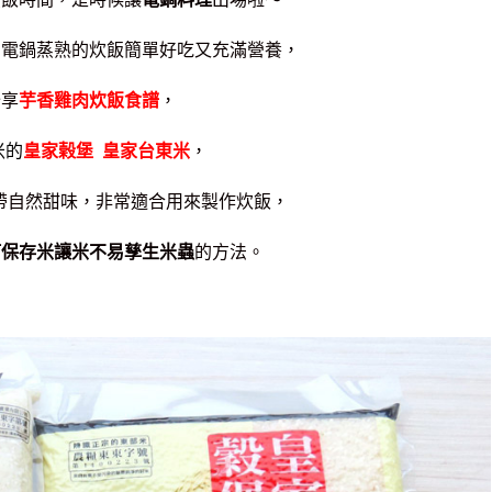
用電鍋蒸熟的炊飯簡單好吃又充滿營養，
分享
芋香雞肉炊飯食譜
，
米的
皇家榖堡 皇家台東米
，
帶自然甜味，
非常適合用來製作炊飯，
何保存米讓米不易孳生米蟲
的方法。