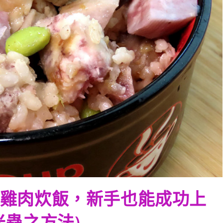
雞肉炊飯，新手也能成功上
米蟲之方法)