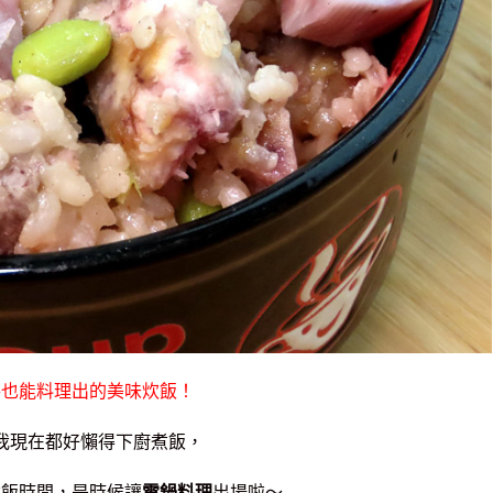
手也能料理出的美味炊飯！
我現在都好懶得下廚煮飯，
煮飯時間，是時候讓
電鍋料理
出場啦～