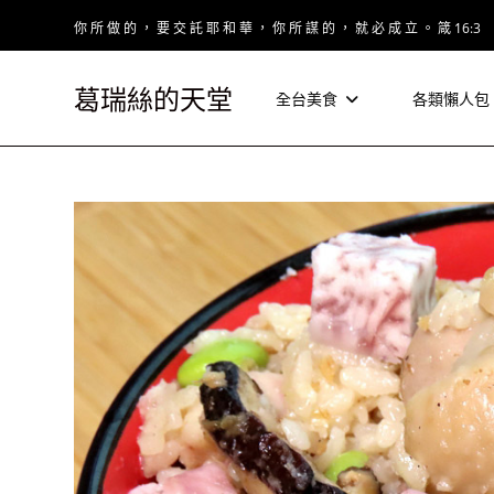
Skip
你 所 做 的 ， 要 交 託 耶 和 華 ， 你 所 謀 的 ， 就 必 成 立 。 箴 16:3
to
content
葛瑞絲的天堂
全台美食
各類懶人包