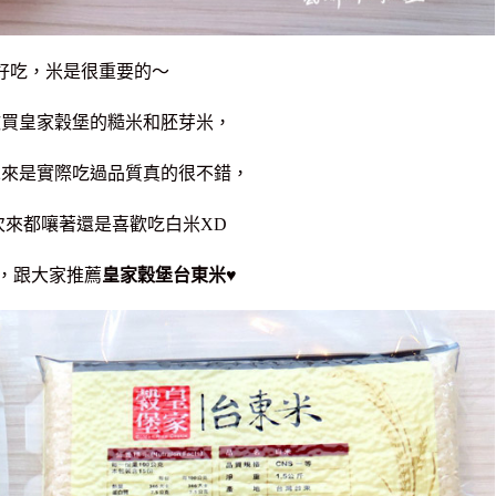
好吃，米是很重要的～
歡買皇家穀堡的糙米和胚芽米，
二來是實際吃過品質真的很不錯，
次來都嚷著還是喜歡吃白米XD
，跟大家推薦
皇家穀堡台東米
♥