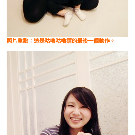
照片重點：這是咕嚕咕嚕猜的最後一個動作。