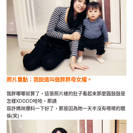
照片重點：我說這叫做胖胖母女檔。
我胖嘟嘟就算了，這張照片綾的肚子看起來那麼圓鼓鼓是
怎樣XDDDD哈哈，那請
容許媽咪爆料一下好了，那是因為她一天半沒有嗯嗯的關
係(笑)。