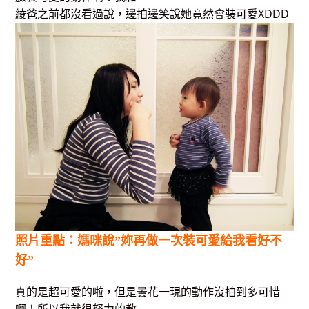
綾爸之前都沒看過說，邊拍邊笑說她竟然會裝可愛XDDD
照片重點：媽咪說”妳再做一次裝可愛給我看好不
好”
真的是超可愛的啦，但是曇花一現的動作沒拍到多可惜