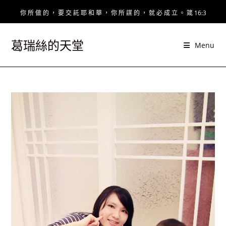
Skip
你 所 做 的 ， 要 交 託 耶 和 華 ， 你 所 謀 的 ， 就 必 成 立 。 箴 16:3
to
content
葛瑞絲的天堂
Menu