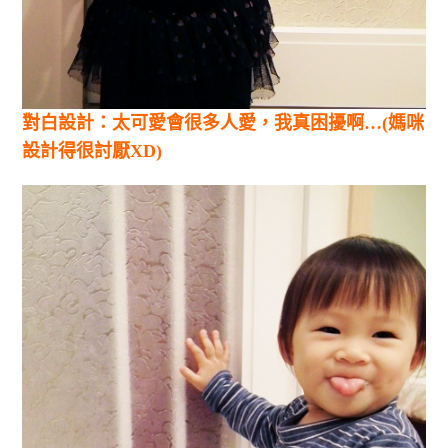
對白設計：太可愛會很多人愛，我真困擾啊…(媽咪
設計得很討厭XD)