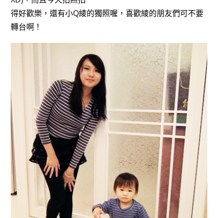
得好歡樂，還有小Q綾的獨照喔，喜歡綾的朋友們可不要
轉台啊！