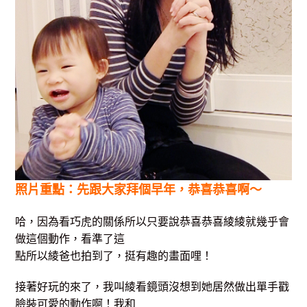
照片重點：先跟大家拜個早年，恭喜恭喜啊～
哈，因為看巧虎的關係所以只要說恭喜恭喜綾綾就幾乎會
做這個動作，看準了這
點所以綾爸也拍到了，挺有趣的畫面哩！
接著好玩的來了，我叫綾看鏡頭沒想到她居然做出單手戳
臉裝可愛的動作啊！我和