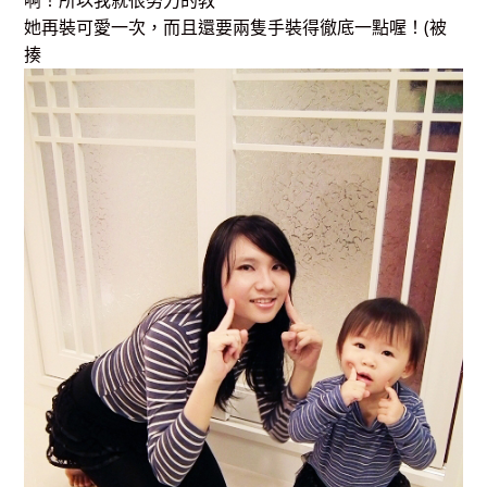
啊！所以我就很努力的教
她再裝可愛一次，而且還要兩隻手裝得徹底一點喔！(被
揍