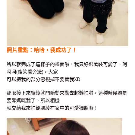
照片重點：哈哈，我成功了！
所以就完成了這樣子的畫面啦，我只好跟著裝可愛了，呵
呵呵(傻笑看旁邊)，大家
可以把我的部分忽視掉不要管我XD
那麼接下來綾綾就開始動來動去超難拍啦，這種時候還是
要靠媽咪我了，所以相機
就交給我來拍幾張綾在家中的可愛獨照囉！