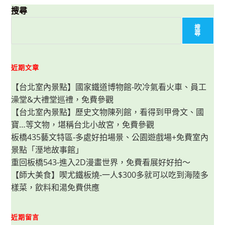
搜尋
搜
尋
近期文章
【台北室內景點】國家鐵道博物館-吹冷氣看火車、員工
澡堂&大禮堂巡禮，免費參觀
【台北室內景點】歷史文物陳列館，看得到甲骨文、國
寶…等文物，堪稱台北小故宮，免費參觀
板橋435藝文特區-多處好拍場景、公園遊戲場+免費室內
景點「溼地故事館」
重回板橋543-進入2D漫畫世界，免費看展好好拍～
【師大美食】喫尤鐵板燒-一人$300多就可以吃到海陸多
樣菜，飲料和湯免費供應
近期留言