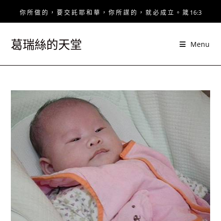
Skip
你 所 做 的 ， 要 交 託 耶 和 華 ， 你 所 謀 的 ， 就 必 成 立 。 箴 16:3
to
content
葛瑞絲的天堂
Menu