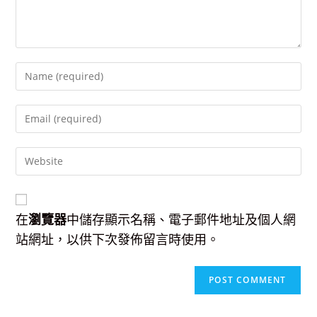
Enter
your
name
Enter
or
your
username
email
to
Enter
address
comment
your
to
website
comment
URL
(optional)
在
瀏覽器
中儲存顯示名稱、電子郵件地址及個人網
站網址，以供下次發佈留言時使用。