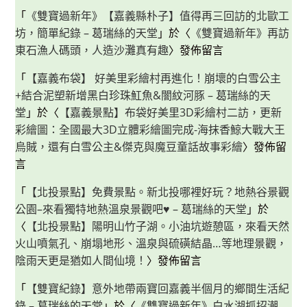
「
《雙寶過新年》【嘉義縣朴子】值得再三回訪的北歐工
坊，簡單紀錄 – 葛瑞絲的天堂
」於〈
《雙寶過新年》再訪
東石漁人碼頭，人造沙灘真有趣
〉發佈留言
「
【嘉義布袋】 好美里彩繪村再進化！崩壞的白雪公主
+結合泥塑新增黑白珍珠魟魚&闇紋河豚 – 葛瑞絲的天
堂
」於〈
【嘉義景點】布袋好美里3D彩繪村二訪，更新
彩繪圖：全國最大3D立體彩繪圖完成-海抹香鯨大戰大王
烏賊，還有白雪公主&傑克與魔豆童話故事彩繪
〉發佈留
言
「
【北投景點】免費景點。新北投哪裡好玩？地熱谷景觀
公園–來看獨特地熱溫泉景觀吧♥ – 葛瑞絲的天堂
」於
〈
【北投景點】陽明山竹子湖。小油坑遊憩區，來看天然
火山噴氣孔、崩塌地形、溫泉與硫磺結晶…等地理景觀，
陰雨天更是猶如人間仙境！
〉發佈留言
「
【雙寶紀錄】意外地帶兩寶回嘉義半個月的鄉間生活紀
錄 – 葛瑞絲的天堂
」於〈
《雙寶過新年》白水湖抓招潮