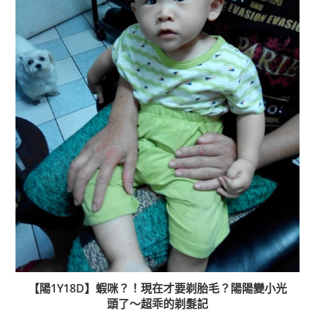
【陽1Y18D】蝦咪？！現在才要剃胎毛？陽陽變小光
頭了～超乖的剃髮記