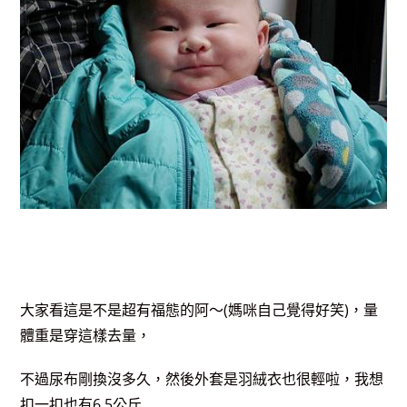
大家看這是不是超有福態的阿～(媽咪自己覺得好笑)，量
體重是穿這樣去量，
不過尿布剛換沒多久，然後外套是羽絨衣也很輕啦，我想
扣一扣也有6.5公斤