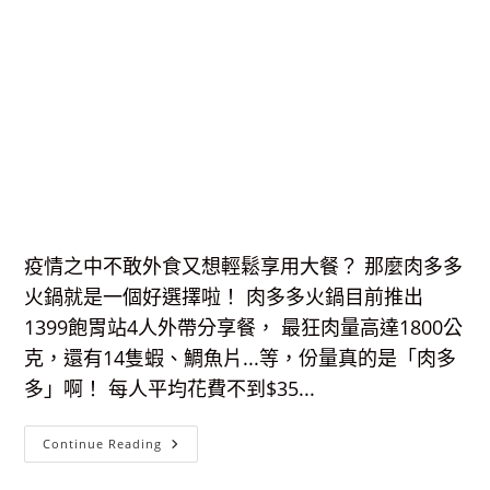
疫情之中不敢外食又想輕鬆享用大餐？ 那麼肉多多
火鍋就是一個好選擇啦！ 肉多多火鍋目前推出
1399飽胃站4人外帶分享餐， 最狂肉量高達1800公
克，還有14隻蝦、鯛魚片...等，份量真的是「肉多
多」啊！ 每人平均花費不到$35...
肉
Continue Reading
多
多
火