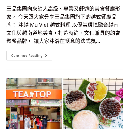
宴
客
王品集團向來給人高級、專業又舒適的美食餐廳形
菜
單)
象， 今天跟大家分享王品集團旗下的越式餐廳品
牌： 沐越 Mu Viet 越式料理 以優美環境融合越南
文化與越南道地美食，打造時尚、文化兼具的約會
聚餐品牌， 讓大家沐浴在愜意的法式氛...
【台
Continue Reading
北
東
區
美
食】
沐
越
Mu
Viet
越
式
料
理-
羅
斯
福
店，
法