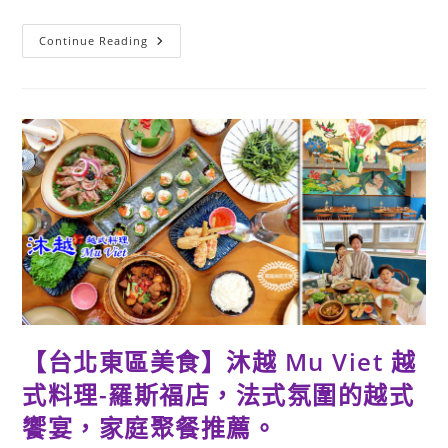
台
Continue Reading
北
宴
客
餐
廳：
孫
立
人
將
軍
官
邸
（陸
軍
聯
誼
廳）-
文
創、
古
蹟
與
【台北東區美食】沐越 Mu Viet 越
美
食
式料理-羅斯福店，法式氛圍的越式
的
邂
逅
饗宴，家庭聚餐推薦。
(內
有