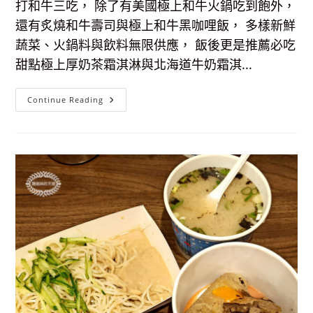
打和牛三吃， 除了有美國極上和牛火鍋吃到飽外，
家
也
還有炙燒和牛壽司與極上和牛黑咖哩飯， 多樣新鮮
能
輕
蔬菜、火鍋料與飲料無限供應， 飯後更是推薦必吃
鬆
享
甜點極上厚奶茶霜淇淋與北海道牛奶霜淇...
用
豐
盛
大
【台
Continue Reading
餐！
北
火
鍋
吃
到
飽】
和
牛
涮
日
式
鍋
物
放
題-
台
北
忠
孝
東
店，