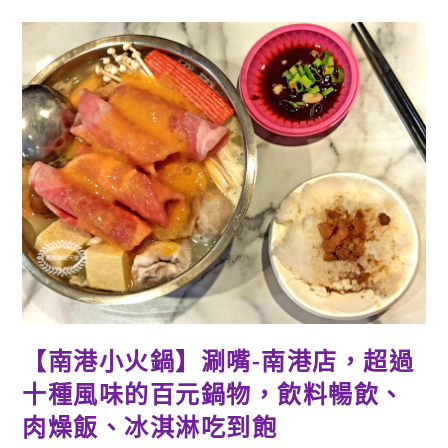
大
稻
埕-
瓜
子
肉
羹/
肉
粽/
涼
麵/
割
包，
銅
板
美
食
而
且
離
大
稻
埕
碼
頭
【南港小火鍋】涮嘴-南港店，超過
超
近
十種風味的百元鍋物，飲料暢飲、
肉燥飯、冰淇淋吃到飽