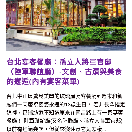
帶
創
新，
港
式
菠
蘿
油
真
好
吃
台北宴客餐廳：孫立人將軍官邸
（陸軍聯誼廳）-文創、古蹟與美食
的邂逅(內有宴客菜單)
台北中正區驚見美麗的玻璃屋宴客餐廳♥ 週末和親
戚們一同慶祝婆婆永遠的18歲生日， 若非長輩指定
這裡，葛瑞絲還不知道原來在南昌路上有一家宴客
餐廳！ 陸軍聯誼廳(又名陸聯廳、孫立人將軍官邸)
以前有經過幾次，但從來沒注意它是怎樣...