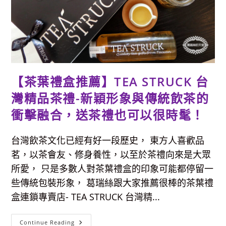
鍋
物，
飲
料
暢
飲、
肉
燥
飯、
冰
淇
【茶葉禮盒推薦】TEA STRUCK 台
淋
吃
灣精品茶禮-新穎形象與傳統飲茶的
到
飽
衝擊融合，送茶禮也可以很時髦！
台灣飲茶文化已經有好一段歷史， 東方人喜歡品
茗，以茶會友、修身養性，以至於茶禮向來是大眾
所愛， 只是多數人對茶葉禮盒的印象可能都停留一
些傳統包裝形象， 葛瑞絲跟大家推薦很棒的茶葉禮
盒連鎖專賣店- TEA STRUCK 台灣精...
【茶
Continue Reading