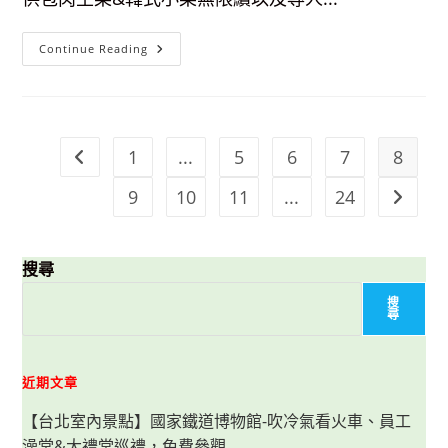
【台
Continue Reading
北
東
區
韓
式
燒
烤】
1
...
5
6
7
8
Go to the previous page
燒
桶
子
9
10
11
...
24
Go to t
韓
風
立
燒-
韓
搜尋
式
小
菜
搜
&
尋
包
肉
生
菜
近期文章
無
限
續，
【台北室內景點】國家鐵道博物館-吹冷氣看火車、員工
專
人
澡堂&大禮堂巡禮，免費參觀