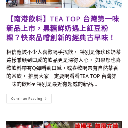
式
氛
圍
的
【南港飲料】TEA TOP 台灣第一味
越
式
新品上市，黑糖鮮奶遇上紅豆粉
饗
宴，
家
粿？快來品嚐創新的經典古早味！
庭
聚
餐
推
相信應該不少人喜歡喝手搖飲， 特別是像珍珠奶茶
薦。
這樣兼顧到口感的飲品更是深得人心， 如果您也喜
歡飲料帶有Q彈嚼勁口感，或喜歡喝帶有自然茶香
的茶飲， 推薦大家一定要喝看看TEA TOP 台灣第
一味的飲料♥ 特別是最近有超威的新品...
【南
Continue Reading
港
飲
料】
TEA
TOP
台
灣