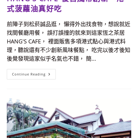
以
很
式菠蘿油真好吃
時
髦！
前陣子到松菸誠品逛， 懶得外出找食物，想說就近
找間餐廳用餐， 誤打誤撞的就來到這家恆之茶居
HANG'S CAFE， 裡面販售多項港式點心與港式料
理，聽說還有不少創新風味餐點， 吃完以後才後知
後覺發現這家似乎名氣也不錯， 簡...
【松
Continue Reading
菸
美
食
餐
廳】
恆
之
茶
居
HANG’S
CAFE-
復
古
風