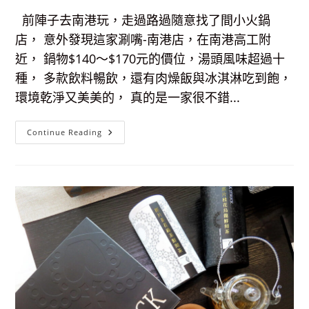
前陣子去南港玩，走過路過隨意找了間小火鍋
店， 意外發現這家涮嘴-南港店，在南港高工附
近， 鍋物$140～$170元的價位，湯頭風味超過十
種， 多款飲料暢飲，還有肉燥飯與冰淇淋吃到飽，
環境乾淨又美美的， 真的是一家很不錯...
【南
Continue Reading
港
小
火
鍋】
涮
嘴-
南
港
店，
超
過
十
種
風
味
的
百
元