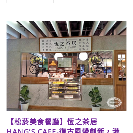
葉
禮
盒
推
薦】
TEA
STRUCK
台
灣
精
品
茶
禮-
新
穎
形
象
與
傳
統
飲
茶
的
衝
擊
融
合，
送
茶
【松菸美食餐廳】恆之茶居
禮
也
HANG’S CAFE-復古風帶創新，港
可