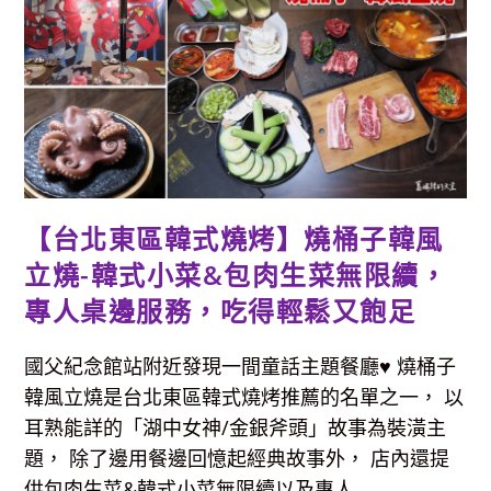
第
一
味
新
品
上
市，
黑
糖
鮮
奶
遇
上
紅
豆
【台北東區韓式燒烤】燒桶子韓風
粉
粿？
立燒-韓式小菜&包肉生菜無限續，
快
來
品
專人桌邊服務，吃得輕鬆又飽足
嚐
創
新
的
國父紀念館站附近發現一間童話主題餐廳♥ 燒桶子
經
典
韓風立燒是台北東區韓式燒烤推薦的名單之一， 以
古
早
耳熟能詳的「湖中女神/金銀斧頭」故事為裝潢主
味！
題， 除了邊用餐邊回憶起經典故事外， 店內還提
供包肉生菜&韓式小菜無限續以及專人...