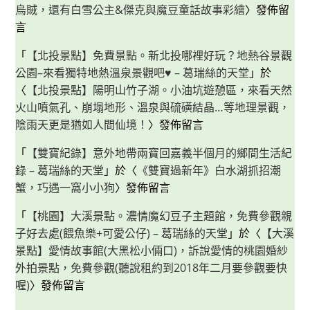
烏賊，還有白雪公主&傑克與魔豆童話故事彩繪
〉發佈留
言
「
【北投景點】免費景點。新北投哪裡好玩？地熱谷景觀
公園–來看獨特地熱溫泉景觀吧♥ – 葛瑞絲的天堂
」於
〈
【北投景點】陽明山竹子湖。小油坑遊憩區，來看天然
火山噴氣孔、崩塌地形、溫泉與硫磺結晶…等地理景觀，
陰雨天更是猶如人間仙境！
〉發佈留言
「
【雙寶紀錄】意外地帶兩寶回嘉義半個月的鄉間生活紀
錄 – 葛瑞絲的天堂
」於〈
《雙寶過新年》白水湖抓招潮
蟹，巧遇一窩小小狗
〉發佈留言
「
【桃園】大溪景點。濃情魔幻豆子主題館，免費參觀親
子好去處(餵魚樂+可愛公仔) – 葛瑞絲的天堂
」於〈
【大溪
景點】愛情故事館(大黑松小倆口)，訴說愛情的桃園婚紗
外拍景點，免費參觀(聽說租約到2018年二月要參觀要快
喔)
〉發佈留言