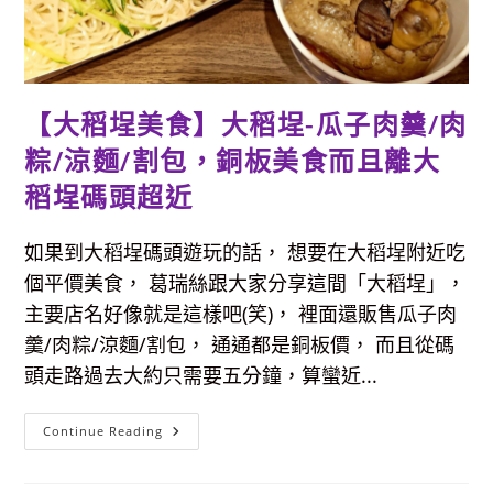
極
上
和
牛
三
吃
+美
味
【大稻埕美食】大稻埕-瓜子肉羹/肉
極
上
粽/涼麵/割包，銅板美食而且離大
厚
茶
奶
稻埕碼頭超近
霜
淇
淋，
如果到大稻埕碼頭遊玩的話， 想要在大稻埕附近吃
王
品
個平價美食， 葛瑞絲跟大家分享這間「大稻埕」，
新
品
主要店名好像就是這樣吧(笑)， 裡面還販售瓜子肉
牌
羹/肉粽/涼麵/割包， 通通都是銅板價， 而且從碼
頭走路過去大約只需要五分鐘，算蠻近...
【大
Continue Reading
稻
埕
美
食】