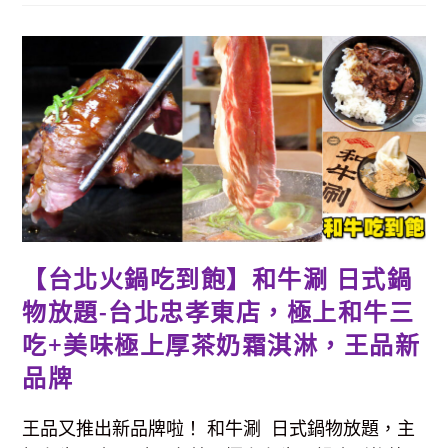
鍋-1399
元
外
帶
4
人
分
享
餐，
最
狂
肉
量
1800
公
克，
北
北
桃
【台北火鍋吃到飽】和牛涮 日式鍋
送
餐
物放題-台北忠孝東店，極上和牛三
距
離
3
吃+美味極上厚茶奶霜淇淋，王品新
公
里
品牌
內
免
費
外
王品又推出新品牌啦！ 和牛涮 日式鍋物放題，主
送，
在