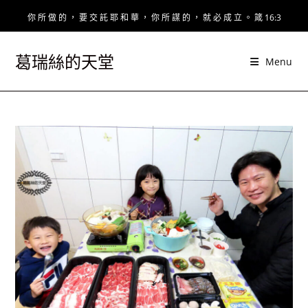
Skip
你 所 做 的 ， 要 交 託 耶 和 華 ， 你 所 謀 的 ， 就 必 成 立 。 箴 16:3
to
content
葛瑞絲的天堂
Menu