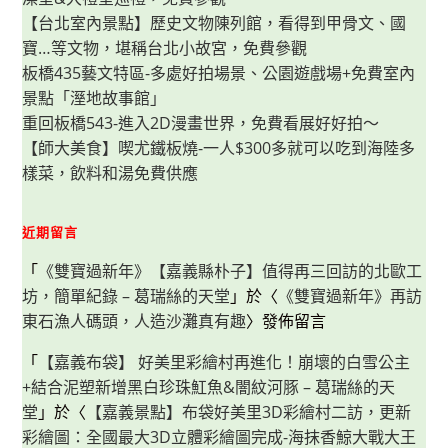
桌
邊
【台北室內景點】歷史文物陳列館，看得到甲骨文、國
服
寶…等文物，堪稱台北小故宮，免費參觀
務，
吃
板橋435藝文特區-多處好拍場景、公園遊戲場+免費室內
得
輕
景點「溼地故事館」
鬆
又
重回板橋543-進入2D漫畫世界，免費看展好好拍～
飽
【師大美食】喫尤鐵板燒-一人$300多就可以吃到海陸多
足
樣菜，飲料和湯免費供應
近期留言
「
《雙寶過新年》【嘉義縣朴子】值得再三回訪的北歐工
坊，簡單紀錄 – 葛瑞絲的天堂
」於〈
《雙寶過新年》再訪
東石漁人碼頭，人造沙灘真有趣
〉發佈留言
「
【嘉義布袋】 好美里彩繪村再進化！崩壞的白雪公主
+結合泥塑新增黑白珍珠魟魚&闇紋河豚 – 葛瑞絲的天
堂
」於〈
【嘉義景點】布袋好美里3D彩繪村二訪，更新
彩繪圖：全國最大3D立體彩繪圖完成-海抹香鯨大戰大王