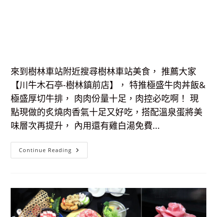
來到樹林車站附近搜尋樹林車站美食， 推薦大家
【川牛木石亭-樹林鎮前店】， 特推極盛牛肉丼飯&
極盛厚切牛排， 肉肉份量十足，肉控必吃啊！ 現
點現做的炙燒肉香氣十足又好吃，搭配溫泉蛋將美
味層次再提升， 內用還有雞白湯免費...
【樹
Continue Reading
林
車
站
美
食】
川
牛
木
石