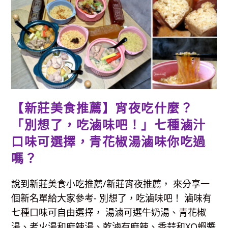
超
萌
動
物
湯
底
火
鍋，
海
陸
雙
拼
份
量
大
【新莊美食推薦】宵夜吃什麼？
高
CP
「別想了，吃滷味吧！」七種滷汁
值，
肉
燥
口味可選擇，青花椒湯滷味你吃過
飯、
冰
嗎？
淇
淋、
飲
料
說到新莊美食小吃推薦/新莊宵夜推薦， 來分享一
吃
到
個新名單給大家參考- 別想了，吃滷味吧！ 滷味有
飽，
還
七種口味可自由選擇， 湯滷可選牛奶湯、青花椒
可
DIY
湯、老火湯和麻辣湯、乾滷有麻辣、香蒜和XO蝦醬