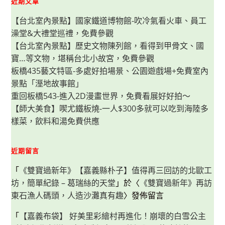
近期文章
料
美
美
【台北室內景點】國家鐵道博物館-吹冷氣看火車、員工
的
超
澡堂&大禮堂巡禮，免費參觀
好
拍
【台北室內景點】歷史文物陳列館，看得到甲骨文、國
寶…等文物，堪稱台北小故宮，免費參觀
板橋435藝文特區-多處好拍場景、公園遊戲場+免費室內
景點「溼地故事館」
重回板橋543-進入2D漫畫世界，免費看展好好拍～
【師大美食】喫尤鐵板燒-一人$300多就可以吃到海陸多
樣菜，飲料和湯免費供應
近期留言
「
《雙寶過新年》【嘉義縣朴子】值得再三回訪的北歐工
坊，簡單紀錄 – 葛瑞絲的天堂
」於〈
《雙寶過新年》再訪
東石漁人碼頭，人造沙灘真有趣
〉發佈留言
「
【嘉義布袋】 好美里彩繪村再進化！崩壞的白雪公主