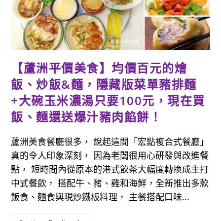
多
旗
下
爆
紅
名
店
「辛
韓
【蘆洲平價美食】均價百元的燴
道-
林
飯、炒飯&麵，隱藏版菜單豬排麵
口
昕
境
+大碗玉米濃湯只要100元，現在買
店」
來
飯、麵還送爆汁豬肉餡餅！
林
口
開
囉
蘆洲美食餐廳很多， 說起這間「宏點複合式餐廳」
～
6
真的令人印象深刻， 因為老闆很用心研發與改進餐
種
手
點， 短時間內從原本的港式飲茶大幅度轉換成主打
作
韓
中式餐飲， 搭配牛、豬、雞和海鮮，全新推出多款
式
小
飯食、麵食與現炒鐵板料理， 主餐搭配口味...
菜
+飲
料
吃