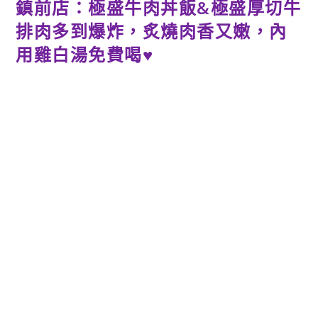
鎮前店：極盛牛肉丼飯&極盛厚切牛
排肉多到爆炸，炙燒肉香又嫩，內
用雞白湯免費喝♥