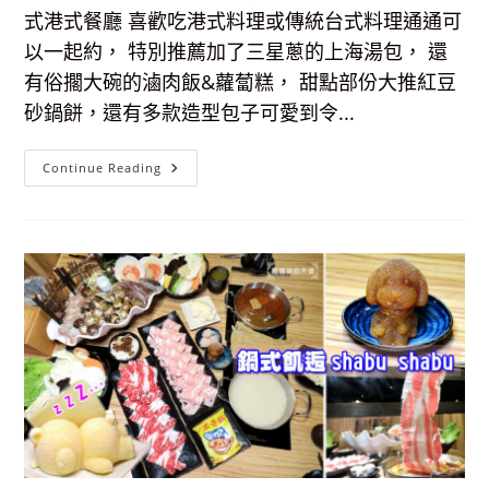
要
100
式港式餐廳 喜歡吃港式料理或傳統台式料理通通可
元，
現
以一起約， 特別推薦加了三星蔥的上海湯包， 還
在
買
有俗擱大碗的滷肉飯&蘿蔔糕， 甜點部份大推紅豆
飯、
麵
砂鍋餅，還有多款造型包子可愛到令...
還
送
爆
【蘆
汁
Continue Reading
洲
豬
美
肉
食】
餡
宏
餅！
點
中
式
港
式
餐
廳-
三
星
蔥
湯
包
好
好
吃，
滷
肉