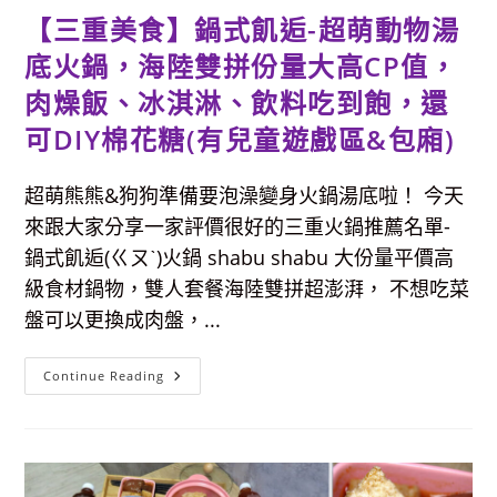
飯
【三重美食】鍋式飢逅-超萌動物湯
高
CP
底火鍋，海陸雙拼份量大高CP值，
值，
造
型
肉燥飯、冰淇淋、飲料吃到飽，還
包
子
可DIY棉花糖(有兒童遊戲區&包廂)
超
可
愛！
超萌熊熊&狗狗準備要泡澡變身火鍋湯底啦！ 今天
來跟大家分享一家評價很好的三重火鍋推薦名單-
鍋式飢逅(ㄍㄡˋ)火鍋 shabu shabu 大份量平價高
級食材鍋物，雙人套餐海陸雙拼超澎湃， 不想吃菜
盤可以更換成肉盤，...
【三
Continue Reading
重
美
食】
鍋
式
飢
逅-