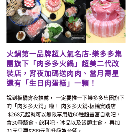
亭-
樹
林
鎮
前
店：
極
盛
牛
肉
丼
飯
&
火鍋第一品牌超人氣名店-樂多多集
極
盛
團旗下「肉多多火鍋」超美二代改
厚
切
牛
裝店，宵夜加碼送肉肉、當月壽星
排
肉
還有「生日肉蛋糕」一顆！
多
到
爆
炸，
說到板橋宵夜推薦， 一定要推一下樂多多集團旗下
炙
燒
的「肉多多火鍋」啦！ 肉多多火鍋-板橋實踐店
肉
香
$268元起就可以無限享用近60種超豐富自助吧，
又
嫩，
含30種蔬食、飲料吧、冰品以及飯麵主食， 再加
內
用
31元只要$299元即升級為套餐，...