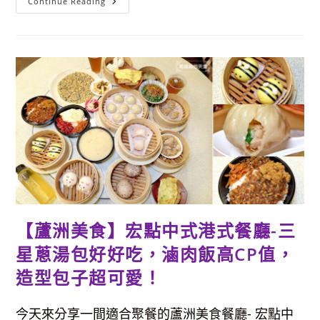
【蘆
Continue Reading
到
洲
飽，
平
免
價
費
美
炸
食】
雞
均
&
價
魚
百
板
元
這
的
樣
燴
換！
飯、
炒
飯
&
麵，
隱
藏
版
菜
單
豬
【蘆洲美食】宏點中式港式餐廳-三
排
麵
星蔥湯包好好吃，滷肉飯高CP值，
+大
碗
玉
造型包子超可愛！
米
濃
湯
只
今天來分享一間適合聚餐的蘆洲美食餐廳- 宏點中