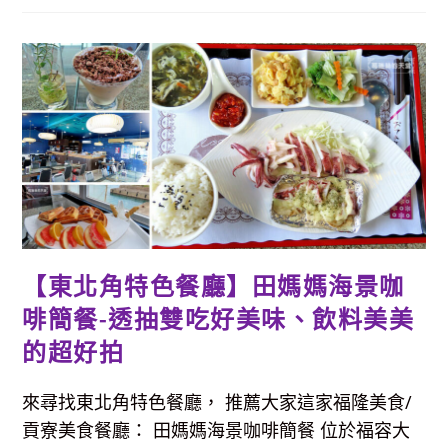
食】
望
海
亭-
萬
里
野
柳
必
吃
的
平
價
海
鮮
餐
廳，
新
鮮
漁
【東北角特色餐廳】田媽媽海景咖
獲、
現
啡簡餐-透抽雙吃好美味、飲料美美
撈
現
煮，
的超好拍
用
餐
免
費
來尋找東北角特色餐廳， 推薦大家這家福隆美食/
停
車
貢寮美食餐廳： 田媽媽海景咖啡簡餐 位於福容大
好