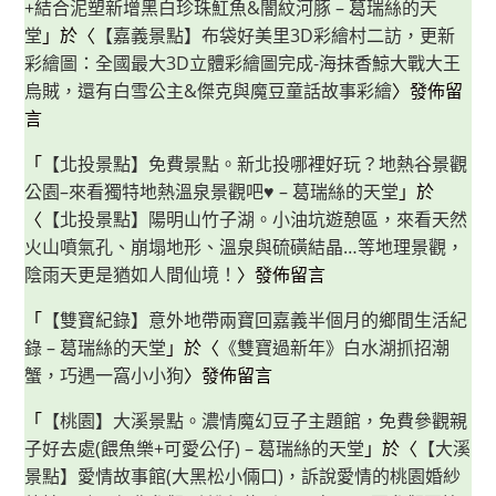
+結合泥塑新增黑白珍珠魟魚&闇紋河豚 – 葛瑞絲的天
堂
」於〈
【嘉義景點】布袋好美里3D彩繪村二訪，更新
彩繪圖：全國最大3D立體彩繪圖完成-海抹香鯨大戰大王
烏賊，還有白雪公主&傑克與魔豆童話故事彩繪
〉發佈留
言
「
【北投景點】免費景點。新北投哪裡好玩？地熱谷景觀
公園–來看獨特地熱溫泉景觀吧♥ – 葛瑞絲的天堂
」於
〈
【北投景點】陽明山竹子湖。小油坑遊憩區，來看天然
火山噴氣孔、崩塌地形、溫泉與硫磺結晶…等地理景觀，
陰雨天更是猶如人間仙境！
〉發佈留言
「
【雙寶紀錄】意外地帶兩寶回嘉義半個月的鄉間生活紀
錄 – 葛瑞絲的天堂
」於〈
《雙寶過新年》白水湖抓招潮
蟹，巧遇一窩小小狗
〉發佈留言
「
【桃園】大溪景點。濃情魔幻豆子主題館，免費參觀親
子好去處(餵魚樂+可愛公仔) – 葛瑞絲的天堂
」於〈
【大溪
景點】愛情故事館(大黑松小倆口)，訴說愛情的桃園婚紗