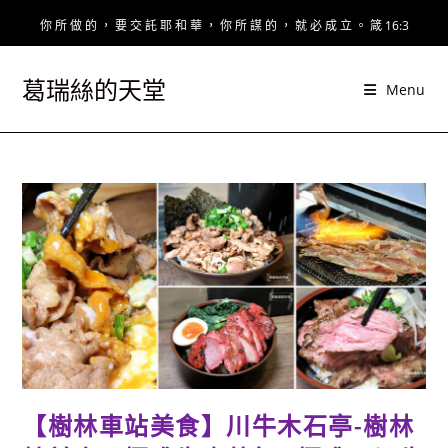
Skip
你 所 做 的 ， 要 交 託 耶 和 華 ， 你 所 謀 的 ， 就 必 成 立 。 箴 16:3
to
content
葛瑞絲的天堂
Menu
【樹林車站美食】川牛木石亭-樹林