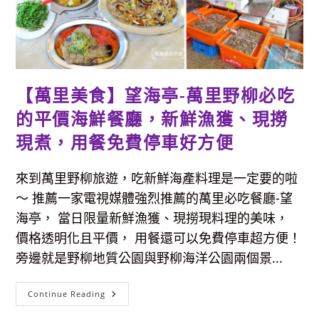
興
店，
上
海
手
工
湯
包、
綜
【萬里美食】望海亭-萬里野柳必吃
合
燒
的平價海鮮餐廳，新鮮漁獲、現撈
賣、
限
量
現煮，用餐免費停車好方便
金
箔
松
露
來到萬里野柳旅遊，吃新鮮海產料理是一定要的啦
湯
包，
～ 推薦一家電視媒體強烈推薦的萬里必吃餐廳-望
好
吃
海亭， 當日限量新鮮漁獲、現撈現料理的美味，
又
美
價格透明化且平價， 用餐還可以免費停車超方便！
味
的
旁邊就是野柳地質公園與野柳海洋公園兩個景...
平
價
港
【萬
式
Continue Reading
里
料
美
理