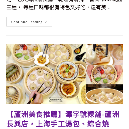
棉
花
三種， 每種口味都很有特色又好吃，還有美...
糖
(有
兒
童
【新
Continue Reading
遊
莊
戲
美
區
食
&
推
包
薦】
廂)
宵
夜
吃
什
麼？
「別
想
了，
吃
滷
味
吧！」
七
種
滷
汁
口
【蘆洲美食推薦】澤字號粿舖-蘆洲
味
可
長興店，上海手工湯包、綜合燒
選
擇，