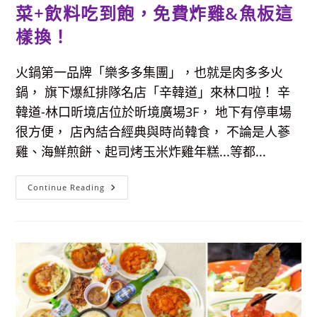
店，
菜+飲料吃到飽，免費炸雞&魚板這
宵
夜
樣換！
加
碼
送
肉
火鍋第一品牌「樂多多集團」，也就是肉多多火
肉、
當
鍋， 旗下爆紅排隊名店「辛韓道」來林口啦！ 辛
月
壽
韓道-林口昕境店位於昕境廣場3F， 地下有停車場
星
還
很方便， 店內結合經典與時尚韓食， 不論是人蔘
有
「生
雞、海鮮煎餅、起司烤玉米炸雞年糕...等都...
日
肉
蛋
糕」
【林
Continue Reading
一
口
顆！
美
食】
全
台
最
大
火
鍋
集
團
樂
多