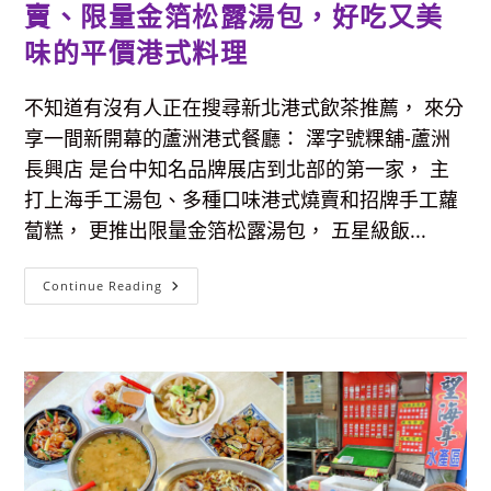
青
賣、限量金箔松露湯包，好吃又美
花
椒
味的平價港式料理
湯
滷
味
你
不知道有沒有人正在搜尋新北港式飲茶推薦， 來分
吃
過
享一間新開幕的蘆洲港式餐廳： 澤字號粿舖-蘆洲
嗎？
長興店 是台中知名品牌展店到北部的第一家， 主
打上海手工湯包、多種口味港式燒賣和招牌手工蘿
蔔糕， 更推出限量金箔松露湯包， 五星級飯...
【蘆
Continue Reading
洲
美
食
推
薦】
澤
字
號
粿
舖-
蘆
洲
長