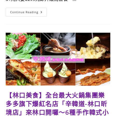
雞
白
湯
免
火
Continue Reading
費
鍋
喝
第
♥
一
品
牌
超
人
氣
名
店-
樂
多
多
集
團
旗
下
「肉
多
多
火
鍋」
【林口美食】全台最大火鍋集團樂
超
美
多多旗下爆紅名店「辛韓道-林口昕
二
代
改
境店」來林口開囉～6種手作韓式小
裝