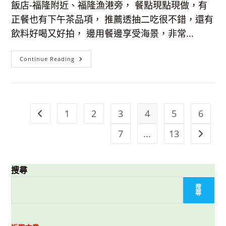
方
飯店-福隆附近、福隆漁港旁， 餐點現點現做，有
便
正餐也有下午茶品項， 推薦透抽二吃很不錯，還有
飲料好喝又好拍， 邊用餐邊享受海景，非常...
【東
Continue Reading
北
角
特
色
餐
廳】
田
1
2
3
4
5
6
Go to the previous page
媽
媽
海
7
...
13
Go to t
景
咖
啡
簡
餐-
搜尋
透
抽
雙
搜
吃
尋
好
美
味、
飲