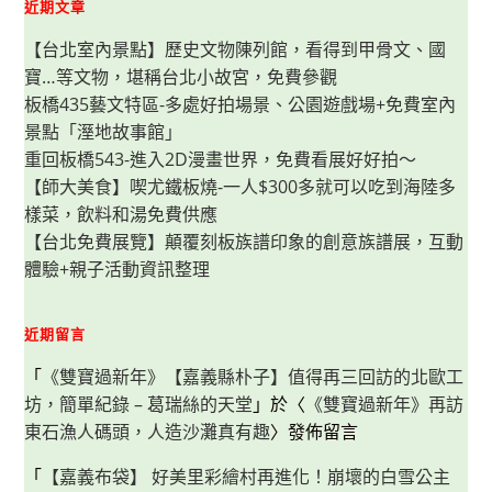
近期文章
的
景
觀
【台北室內景點】歷史文物陳列館，看得到甲骨文、國
餐
廳
寶…等文物，堪稱台北小故宮，免費參觀
板橋435藝文特區-多處好拍場景、公園遊戲場+免費室內
景點「溼地故事館」
重回板橋543-進入2D漫畫世界，免費看展好好拍～
【師大美食】喫尤鐵板燒-一人$300多就可以吃到海陸多
樣菜，飲料和湯免費供應
【台北免費展覽】顛覆刻板族譜印象的創意族譜展，互動
體驗+親子活動資訊整理
近期留言
「
《雙寶過新年》【嘉義縣朴子】值得再三回訪的北歐工
坊，簡單紀錄 – 葛瑞絲的天堂
」於〈
《雙寶過新年》再訪
東石漁人碼頭，人造沙灘真有趣
〉發佈留言
「
【嘉義布袋】 好美里彩繪村再進化！崩壞的白雪公主