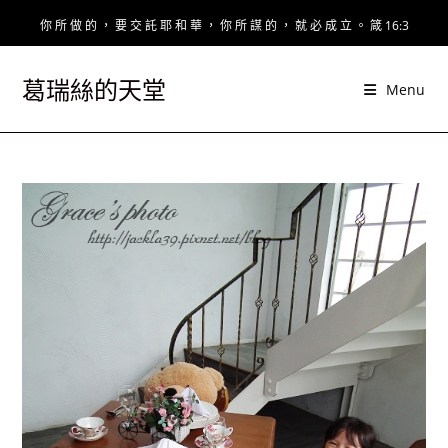
Skip
你 所 做 的 ， 要 交 託 耶 和 華 ， 你 所 謀 的 ， 就 必 成 立 。 箴 16:3
to
content
葛瑞絲的天堂
Menu