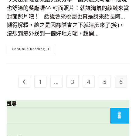
也舒適的餐廳喔^^ 封面照片：就讓淘氣的綾綾來當
封面照片吧！ 話說會來桃園也真是說來話長阿...
懶得解釋，總之是因緣際會之下就這麼來了(笑)，
沒想到意外找到一個好地方呢，超開...
【食-
Continue Reading
桃
園】
來
Honey
Cafe
當
個
1
...
3
4
5
6
Go to the previous page
小
公
主
吧！
結
搜尋
合
鄉
村
搜
風
尋
與
浪
漫
風