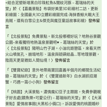
+結合泥塑新增黑白珍珠魟魚&闇紋河豚 – 葛瑞絲的天
堂
」於〈
【嘉義景點】布袋好美里3D彩繪村二訪，更新
彩繪圖：全國最大3D立體彩繪圖完成-海抹香鯨大戰大王
烏賊，還有白雪公主&傑克與魔豆童話故事彩繪
〉發佈留
言
「
【北投景點】免費景點。新北投哪裡好玩？地熱谷景觀
公園–來看獨特地熱溫泉景觀吧♥ – 葛瑞絲的天堂
」於
〈
【北投景點】陽明山竹子湖。小油坑遊憩區，來看天然
火山噴氣孔、崩塌地形、溫泉與硫磺結晶…等地理景觀，
陰雨天更是猶如人間仙境！
〉發佈留言
「
【雙寶紀錄】意外地帶兩寶回嘉義半個月的鄉間生活紀
錄 – 葛瑞絲的天堂
」於〈
《雙寶過新年》白水湖抓招潮
蟹，巧遇一窩小小狗
〉發佈留言
「
【桃園】大溪景點。濃情魔幻豆子主題館，免費參觀親
子好去處(餵魚樂+可愛公仔) – 葛瑞絲的天堂
」於〈
【大溪
景點】愛情故事館(大黑松小倆口)，訴說愛情的桃園婚紗