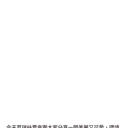
今天葛瑞絲要來跟大家分享一間美麗又可愛，環境