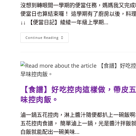
康
沒想到轉眼間一學期的便當任務，媽媽我又完成啦
美
味，
便當日也算結束囉！ 這學期有了廚房以後，料
簡
單、
↓↓ 【便當日記】綾綾一年級上學期...
省
錢，
還
能
【便
Continue Reading
親
當
子
日
互
記】
動
綾
更
一
有
年
趣。
級
下
學
期
自
【食譜】好吃控肉這樣做，帶皮
備
便
當
味控肉飯。
菜
色
記
滷一鍋五花控肉，淋上醬汁隨便都扒上一碗飯啊>
錄
與
五花控肉食譜， 簡單滷上一鍋，光是醬汁拌飯就
媽
媽
白飯就能配出一碗美味...
心
情