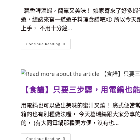
甜，
拌
蒜香啤酒蝦，簡單又美味！ 娘家寄來了好多蝦
飯
好
蝦，總該來寫一道蝦子料理食譜吧XD 所以今天
好
吃
上手， 不用十分鐘...
【食
Continue Reading
譜】
蝦
子
料
理-
蒜
香
啤
酒
【食譜】只要三步驟，用電鍋也
蝦，
超
簡
單
用電鍋也可以做出美味的蜜汁叉燒！ 廣式便當
下
酒
箱的也有別種做法喔， 今天葛瑞絲跟大家分享的
菜，
十
的， (有大同電鍋那種更方便，沒有也...
分
鐘
內
快
【食
Continue Reading