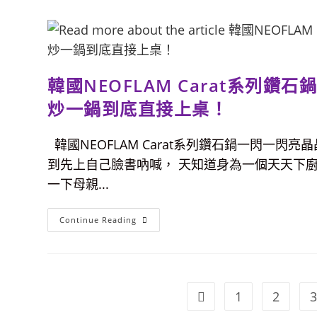
到
肉
了，
飯。
吃
完
西
瓜
後
西
韓國NEOFLAM Carat系列
瓜
皮
不
炒一鍋到底直接上桌！
要
丟！
製
韓國NEOFLAM Carat系列鑽石鍋一閃一閃
作
好
到先上自己臉書吶喊， 天知道身為一個天天下廚
吃
的
一下母親...
涼
拌
西
瓜
韓
Continue Reading
皮
國
&
NEOFLAM
梅
Carat
漬
系
西
列
瓜
鑽
皮
石
1
2
3
Go to the previous page
鍋-
頂