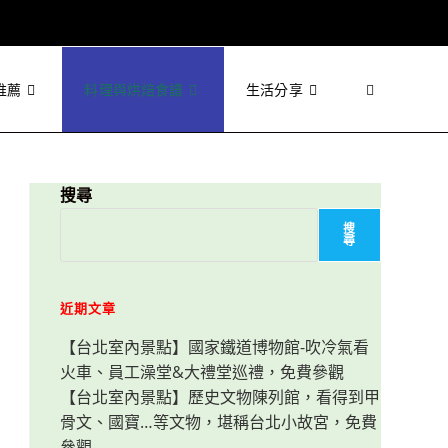
推薦
料理與烘焙食譜
生活分享
Toggle
website
搜尋
搜
尋
search
近期文章
【台北室內景點】國家鐵道博物館-吹冷氣看
火車、員工澡堂&大禮堂巡禮，免費參觀
【台北室內景點】歷史文物陳列館，看得到甲
骨文、國寶…等文物，堪稱台北小故宮，免費
參觀