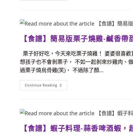
滷
香
菇
肉
燥-
三
十
分
【食譜】簡易版栗子燒雞-鹹香帶
鐘
搞
定
一
栗子好好吃，今天來吃栗子燒雞！ 婆婆很喜歡
鍋，
好
想孩子也不會剝栗子， 不如一起剝來炒雞肉、
吃
到
過栗子燒烏骨雞(笑)， 不過除了顏...
光
拌
飯
就
【食
Continue Reading
先
譜】
吃
簡
完
易
一
版
碗
栗
飯
子
～
燒
雞-
鹹
【食譜】蝦子料理-蒜香啤酒蝦，
香
帶