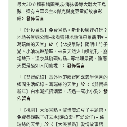
最大3D立體彩繪圖完成-海抹香鯨大戰大王烏
賊，還有白雪公主&傑克與魔豆童話故事彩
繪
〉發佈留言
「
【北投景點】免費景點。新北投哪裡好玩？
地熱谷景觀公園–來看獨特地熱溫泉景觀吧♥ –
葛瑞絲的天堂
」於〈
【北投景點】陽明山竹子
湖。小油坑遊憩區，來看天然火山噴氣孔、崩
塌地形、溫泉與硫磺結晶…等地理景觀，陰雨
天更是猶如人間仙境！
〉發佈留言
「
【雙寶紀錄】意外地帶兩寶回嘉義半個月的
鄉間生活紀錄 – 葛瑞絲的天堂
」於〈
《雙寶過
新年》白水湖抓招潮蟹，巧遇一窩小小狗
〉發
佈留言
「
【桃園】大溪景點。濃情魔幻豆子主題館，
免費參觀親子好去處(餵魚樂+可愛公仔) – 葛
瑞絲的天堂
」於〈
【大溪景點】愛情故事館