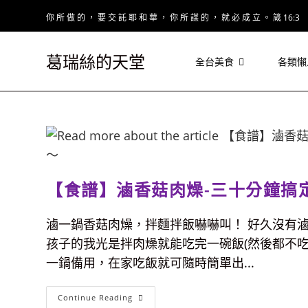
Skip
你 所 做 的 ， 要 交 託 耶 和 華 ， 你 所 謀 的 ， 就 必 成 立 。 箴 16:3
to
content
葛瑞絲的天堂
全台美食
各類懶
【食譜】滷香菇肉燥-三十分鐘搞
滷一鍋香菇肉燥，拌麵拌飯嚇嚇叫！ 好久沒有
孩子的我光是拌肉燥就能吃完一碗飯(然後都不吃
一鍋備用，在家吃飯就可隨時簡單出...
【食
Continue Reading
譜】