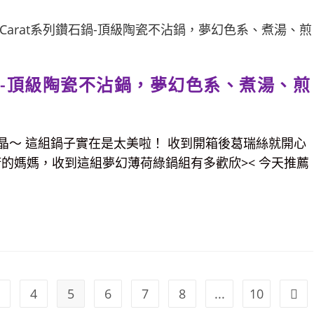
鑽石鍋-頂級陶瓷不沾鍋，夢幻色系、煮湯、煎
亮晶晶～ 這組鍋子實在是太美啦！ 收到開箱後葛瑞絲就開心
的媽媽，收到這組夢幻薄荷綠鍋組有多歡欣>< 今天推薦
4
5
6
7
8
...
10
Go t