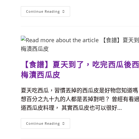
記
錄
【食
Continue Reading
譜】
好
吃
控
肉
這
樣
做，
帶
皮
五
【食譜】夏天到了，吃完西瓜後西
花
最
好
梅漬西瓜皮
吃！
餐
桌
夏天吃西瓜，習慣丟掉的西瓜皮是好物您知道嗎
輕
鬆
想百分之九十九的人都是丟掉對吧？ 曾經有看
上
一
道西瓜皮料理， 其實西瓜皮也可以很好...
碗
難
忘
的
【食
Continue Reading
古
譜】
早
夏
味
天
控