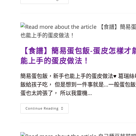
速
譜】
上
只
桌！
要
三
步
驟，
用
電
鍋
也
能
【食譜】簡易蛋包飯-蛋皮怎樣才
做
出
美
能上手的蛋皮做法！
味
蜜
汁
簡易蛋包飯，新手也能上手的蛋皮做法♥ 葛瑞絲
叉
燒
飯給孩子吃， 但是想到一件事就是...一般蛋包
肉，
超
蛋也太誇張了， 所以我靈機...
下
飯
配
菜。
【食
Continue Reading
譜】
簡
易
蛋
包
飯-