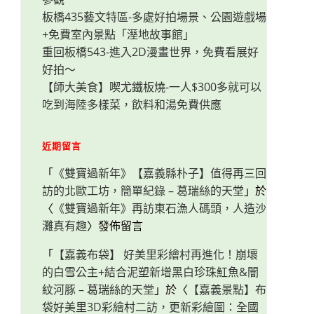
板橋435藝文特區-多處好拍場景、公園遊戲場
+免費室內景點「溼地故事館」
重回板橋543-進入2D漫畫世界，免費看展好
好拍～
【師大美食】喫尤鐵板燒-一人$300多就可以
吃到海陸多樣菜，飲料和湯免費供應
近期留言
「
《雙寶過新年》【嘉義縣朴子】值得再三回
訪的北歐工坊，簡單紀錄 – 葛瑞絲的天堂
」於
〈
《雙寶過新年》再訪東石漁人碼頭，人造沙
灘真有趣
〉發佈留言
「
【嘉義布袋】 好美里彩繪村再進化！崩壞
的白雪公主+結合泥塑新增黑白珍珠魟魚&闇
紋河豚 – 葛瑞絲的天堂
」於〈
【嘉義景點】布
袋好美里3D彩繪村二訪，更新彩繪圖：全國