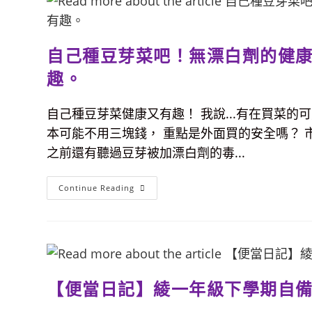
蛋
皮
怎
樣
才
自己種豆芽菜吧！無漂白劑的健
能
不
破
趣。
皮、
不
黏
自己種豆芽菜健康又有趣！ 我說...有在買菜
鍋？
抓
本可能不用三塊錢， 重點是外面買的安全嗎？ 
住
訣
之前還有聽過豆芽被加漂白劑的毒...
竅，
第
一
次
自
Continue Reading
也
己
能
種
上
豆
手
芽
的
菜
蛋
吧！
皮
無
做
漂
法！
白
【便當日記】綾一年級下學期自
劑
的
健