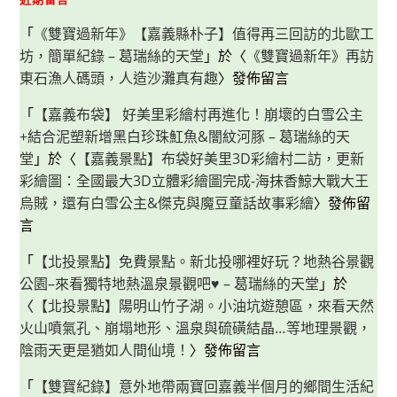
「
《雙寶過新年》【嘉義縣朴子】值得再三回訪的北歐工
坊，簡單紀錄 – 葛瑞絲的天堂
」於〈
《雙寶過新年》再訪
東石漁人碼頭，人造沙灘真有趣
〉發佈留言
「
【嘉義布袋】 好美里彩繪村再進化！崩壞的白雪公主
+結合泥塑新增黑白珍珠魟魚&闇紋河豚 – 葛瑞絲的天
堂
」於〈
【嘉義景點】布袋好美里3D彩繪村二訪，更新
彩繪圖：全國最大3D立體彩繪圖完成-海抹香鯨大戰大王
烏賊，還有白雪公主&傑克與魔豆童話故事彩繪
〉發佈留
言
「
【北投景點】免費景點。新北投哪裡好玩？地熱谷景觀
公園–來看獨特地熱溫泉景觀吧♥ – 葛瑞絲的天堂
」於
〈
【北投景點】陽明山竹子湖。小油坑遊憩區，來看天然
火山噴氣孔、崩塌地形、溫泉與硫磺結晶…等地理景觀，
陰雨天更是猶如人間仙境！
〉發佈留言
「
【雙寶紀錄】意外地帶兩寶回嘉義半個月的鄉間生活紀