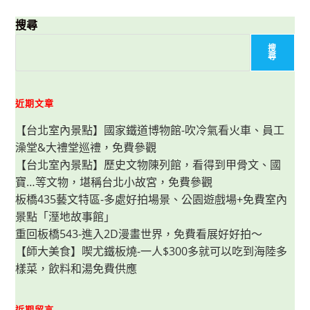
夫
妻
飯
搜尋
莊-
三
搜
樣
尋
主
菜
只
要
130
近期文章
元！
在
【台北室內景點】國家鐵道博物館-吹冷氣看火車、員工
地
人
澡堂&大禮堂巡禮，免費參觀
排
隊
【台北室內景點】歷史文物陳列館，看得到甲骨文、國
美
食，
寶…等文物，堪稱台北小故宮，免費參觀
便
當
板橋435藝文特區-多處好拍場景、公園遊戲場+免費室內
裝
景點「溼地故事館」
好
裝
重回板橋543-進入2D漫畫世界，免費看展好好拍～
滿，
澎
【師大美食】喫尤鐵板燒-一人$300多就可以吃到海陸多
湃
又
樣菜，飲料和湯免費供應
美
味。
近期留言