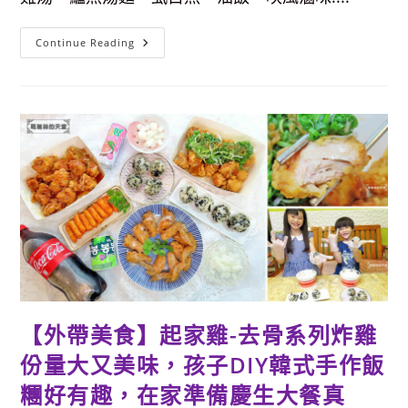
元
送
紅
茶)
【台
Continue Reading
北
美
食】
雙
月
食
品
社-
濟
南
店，
連
續
4
年
台
北
米
其
林
必
比
【外帶美食】起家雞-去骨系列炸雞
登
推
份量大又美味，孩子DIY韓式手作飯
薦，
雞
湯
糰好有趣，在家準備慶生大餐真
真