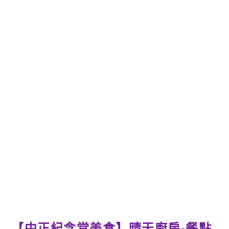
【中正紀念堂美食】晴天廚房-餐點