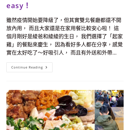
材
easy！
實
料
滿
到
雖然疫情開始要降級了，但其實雙北餐廳都還不開
爆
出
放內用， 而且大家還是在家用餐比較安心啦！ 這
來，
有
個月剛好是綾爸和綾綾的生日， 我們選擇了「起家
溫
度
雞」的餐點來慶生， 因為看好多人都在分享，感覺
的
用
實在太好吃了～好吸引人， 而且有外送和外帶...
心
餐
點。
【外
Continue Reading
帶
美
食】
起
家
雞-
去
骨
系
列
炸
雞
份
量
大