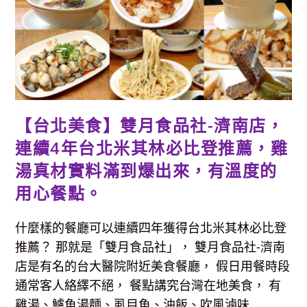
房-
餐
點
全
新
升
級，
主
食
大
份
量，
紅
【台北美食】雙月食品社-濟南店，
藜
飯、
連續4年台北米其林必比登推薦，雞
小
菜
&
湯真材實料滿到爆出來，有溫度的
湯
品
用心餐點。
無
限
續，
適
什麼樣的餐廳可以連續四年獲得台北米其林必比登
合
聚
推薦？ 那就是「雙月食品社」， 雙月食品社-濟南
餐
(外
店是有名的台大醫院附近美食餐廳， 假日用餐時段
帶
便
通常客人絡繹不絕， 餐點講究台灣在地美食， 有
當
+1
雞湯、鱸魚湯麵、虱目魚、油飯、吹風滷味....