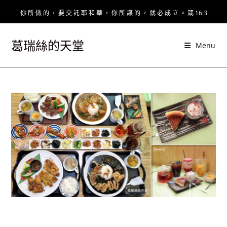
Skip
你 所 做 的 ， 要 交 託 耶 和 華 ， 你 所 謀 的 ， 就 必 成 立 。 箴 16:3
to
content
葛瑞絲的天堂
Menu