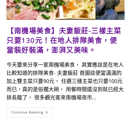
又
美
味，
孩
子
DIY
韓
【南機場美食】夫妻飯莊-三樣主菜
式
手
只要130元！在地人排隊美食，便
作
飯
糰
當裝好裝滿，澎湃又美味。
好
有
趣，
在
今天要來分享一家南機場美食， 其實應該是在地人
家
準
比較知道的排隊美食- 夫妻飯莊 首圖這便當滿滿的
備
慶
加上雙主菜只要90元， 任選三樣主菜也只要100元
生
大
而已，真的是俗擱大碗， 用餐時間還沒到就已經大
餐
真
排長龍了， 很多觀光客來南機場夜市...
Easy！
【南
Continue Reading
機
場
美
食】