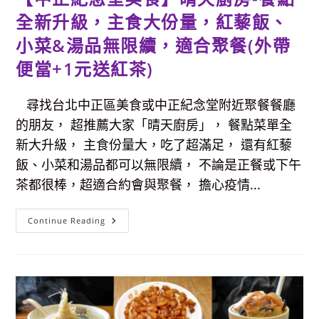
全新升級，主食大份量，紅藜飯、
小菜&湯品無限續，適合聚餐(外帶
便當+1元送紅茶)
尋找台北中正區美食或中正紀念堂附近聚餐餐廳
的朋友， 超推薦大家「晴天廚房」， 餐點菜單全
新大升級， 主食份量大，吃了超滿足， 還有紅藜
飯、小菜和湯品都可以無限續， 不論是正餐或下午
茶都很棒，超適合約會與聚餐， 擔心疫情...
【中
Continue Reading
正
紀
念
堂
美
食】
晴
天
廚