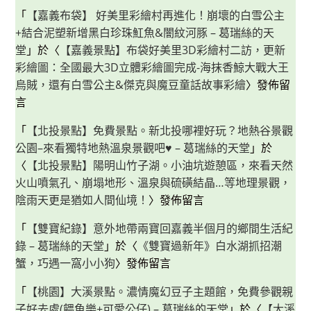
「
【嘉義布袋】 好美里彩繪村再進化！崩壞的白雪公主
+結合泥塑新增黑白珍珠魟魚&闇紋河豚 – 葛瑞絲的天
堂
」於〈
【嘉義景點】布袋好美里3D彩繪村二訪，更新
彩繪圖：全國最大3D立體彩繪圖完成-海抹香鯨大戰大王
烏賊，還有白雪公主&傑克與魔豆童話故事彩繪
〉發佈留
言
「
【北投景點】免費景點。新北投哪裡好玩？地熱谷景觀
公園–來看獨特地熱溫泉景觀吧♥ – 葛瑞絲的天堂
」於
〈
【北投景點】陽明山竹子湖。小油坑遊憩區，來看天然
火山噴氣孔、崩塌地形、溫泉與硫磺結晶…等地理景觀，
陰雨天更是猶如人間仙境！
〉發佈留言
「
【雙寶紀錄】意外地帶兩寶回嘉義半個月的鄉間生活紀
錄 – 葛瑞絲的天堂
」於〈
《雙寶過新年》白水湖抓招潮
蟹，巧遇一窩小小狗
〉發佈留言
「
【桃園】大溪景點。濃情魔幻豆子主題館，免費參觀親
子好去處(餵魚樂+可愛公仔) – 葛瑞絲的天堂
」於〈
【大溪