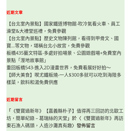
上
手
的
近期文章
美
味
【台北室內景點】國家鐵道博物館-吹冷氣看火車、員工
甜
點，
澡堂&大禮堂巡禮，免費參觀
新
手
【台北室內景點】歷史文物陳列館，看得到甲骨文、國
也
不
寶…等文物，堪稱台北小故宮，免費參觀
易
失
板橋435藝文特區-多處好拍場景、公園遊戲場+免費室內
敗
景點「溼地故事館」
重回板橋543-進入2D漫畫世界，免費看展好好拍～
【師大美食】喫尤鐵板燒-一人$300多就可以吃到海陸多
樣菜，飲料和湯免費供應
近期留言
「
《雙寶過新年》【嘉義縣朴子】值得再三回訪的北歐工
坊，簡單紀錄 – 葛瑞絲的天堂
」於〈
《雙寶過新年》再訪
東石漁人碼頭，人造沙灘真有趣
〉發佈留言