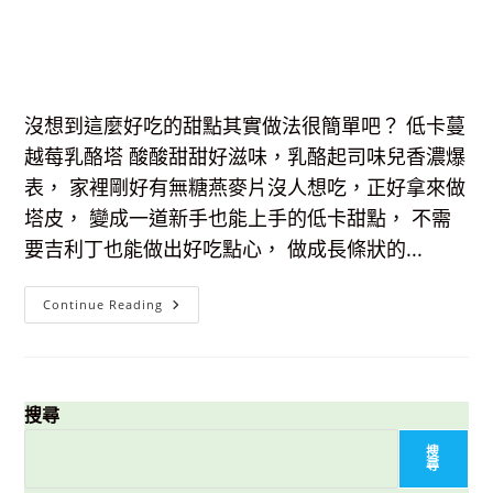
沒想到這麼好吃的甜點其實做法很簡單吧？ 低卡蔓
越莓乳酪塔 酸酸甜甜好滋味，乳酪起司味兒香濃爆
表， 家裡剛好有無糖燕麥片沒人想吃，正好拿來做
塔皮， 變成一道新手也能上手的低卡甜點， 不需
要吉利丁也能做出好吃點心， 做成長條狀的...
【食
Continue Reading
譜】
低
卡
蔓
越
莓
乳
搜尋
酪
塔-
搜
簡
尋
單、
好