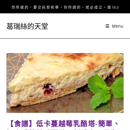
Skip
你 所 做 的 ， 要 交 託 耶 和 華 ， 你 所 謀 的 ， 就 必 成 立 。 箴 16:3
to
content
葛瑞絲的天堂
Menu
【食譜】低卡蔓越莓乳酪塔-簡單、