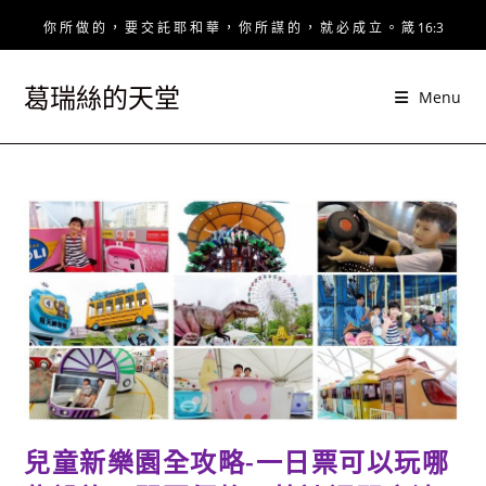
Skip
你 所 做 的 ， 要 交 託 耶 和 華 ， 你 所 謀 的 ， 就 必 成 立 。 箴 16:3
to
content
葛瑞絲的天堂
Menu
兒童新樂園全攻略-一日票可以玩哪