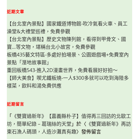
玩
哪
些
近期文章
設
施？
【台北室內景點】國家鐵道博物館-吹冷氣看火車、員工
門
票
澡堂&大禮堂巡禮，免費參觀
價
格、
【台北室內景點】歷史文物陳列館，看得到甲骨文、國
快
速
寶…等文物，堪稱台北小故宮，免費參觀
通
關
板橋435藝文特區-多處好拍場景、公園遊戲場+免費室內
方
景點「溼地故事館」
法
重回板橋543-進入2D漫畫世界，免費看展好好拍～
【師大美食】喫尤鐵板燒-一人$300多就可以吃到海陸多
樣菜，飲料和湯免費供應
近期留言
「
《雙寶過新年》【嘉義縣朴子】值得再三回訪的北歐工
坊，簡單紀錄 – 葛瑞絲的天堂
」於〈
《雙寶過新年》再訪
東石漁人碼頭，人造沙灘真有趣
〉發佈留言