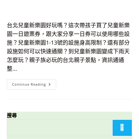
台北兒童新樂園好玩嗎？這次帶孩子買了兒童新樂
園一日遊票券，跟大家分享一日券可以使用哪些設
施？兒童新樂園1-13號的設施身高限制？還有部分
設施如何可以快速通關？到兒童新樂園變成下雨天
怎麼玩？親子族必玩的台北親子景點，資訊通通
整...
兒
Continue Reading
童
新
樂
園
全
攻
略-
搜尋
一
日
搜
票
尋
可
以