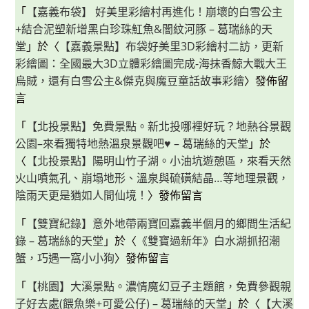
「
【嘉義布袋】 好美里彩繪村再進化！崩壞的白雪公主
+結合泥塑新增黑白珍珠魟魚&闇紋河豚 – 葛瑞絲的天
堂
」於〈
【嘉義景點】布袋好美里3D彩繪村二訪，更新
彩繪圖：全國最大3D立體彩繪圖完成-海抹香鯨大戰大王
烏賊，還有白雪公主&傑克與魔豆童話故事彩繪
〉發佈留
言
「
【北投景點】免費景點。新北投哪裡好玩？地熱谷景觀
公園–來看獨特地熱溫泉景觀吧♥ – 葛瑞絲的天堂
」於
〈
【北投景點】陽明山竹子湖。小油坑遊憩區，來看天然
火山噴氣孔、崩塌地形、溫泉與硫磺結晶…等地理景觀，
陰雨天更是猶如人間仙境！
〉發佈留言
「
【雙寶紀錄】意外地帶兩寶回嘉義半個月的鄉間生活紀
錄 – 葛瑞絲的天堂
」於〈
《雙寶過新年》白水湖抓招潮
蟹，巧遇一窩小小狗
〉發佈留言
「
【桃園】大溪景點。濃情魔幻豆子主題館，免費參觀親
子好去處(餵魚樂+可愛公仔) – 葛瑞絲的天堂
」於〈
【大溪