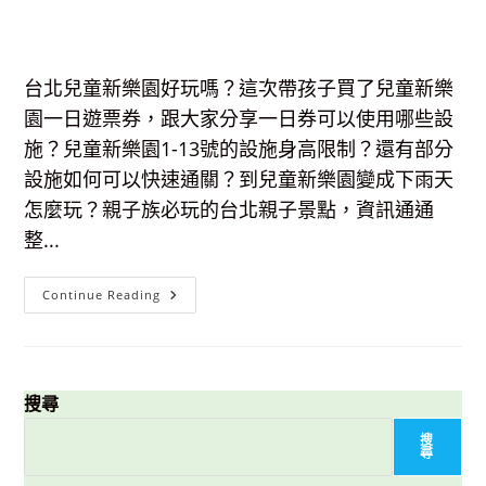
台北兒童新樂園好玩嗎？這次帶孩子買了兒童新樂
園一日遊票券，跟大家分享一日券可以使用哪些設
施？兒童新樂園1-13號的設施身高限制？還有部分
設施如何可以快速通關？到兒童新樂園變成下雨天
怎麼玩？親子族必玩的台北親子景點，資訊通通
整...
兒
Continue Reading
童
新
樂
園
全
攻
略-
搜尋
一
日
搜
票
尋
可
以