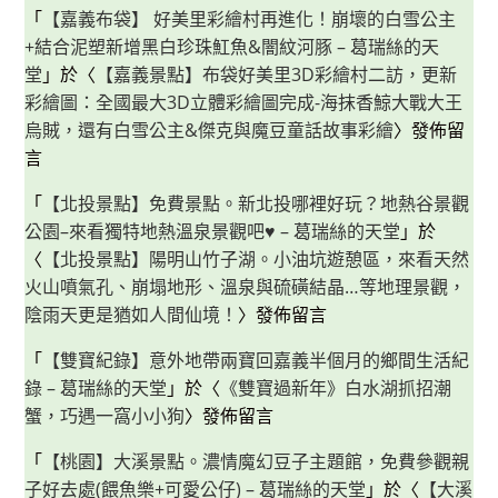
「
【嘉義布袋】 好美里彩繪村再進化！崩壞的白雪公主
+結合泥塑新增黑白珍珠魟魚&闇紋河豚 – 葛瑞絲的天
堂
」於〈
【嘉義景點】布袋好美里3D彩繪村二訪，更新
彩繪圖：全國最大3D立體彩繪圖完成-海抹香鯨大戰大王
烏賊，還有白雪公主&傑克與魔豆童話故事彩繪
〉發佈留
言
「
【北投景點】免費景點。新北投哪裡好玩？地熱谷景觀
公園–來看獨特地熱溫泉景觀吧♥ – 葛瑞絲的天堂
」於
〈
【北投景點】陽明山竹子湖。小油坑遊憩區，來看天然
火山噴氣孔、崩塌地形、溫泉與硫磺結晶…等地理景觀，
陰雨天更是猶如人間仙境！
〉發佈留言
「
【雙寶紀錄】意外地帶兩寶回嘉義半個月的鄉間生活紀
錄 – 葛瑞絲的天堂
」於〈
《雙寶過新年》白水湖抓招潮
蟹，巧遇一窩小小狗
〉發佈留言
「
【桃園】大溪景點。濃情魔幻豆子主題館，免費參觀親
子好去處(餵魚樂+可愛公仔) – 葛瑞絲的天堂
」於〈
【大溪