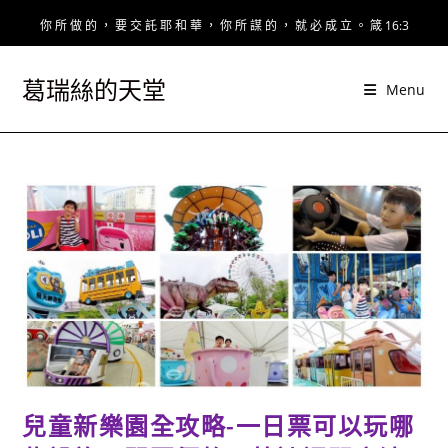
Skip
你 所 做 的 ， 要 交 託 耶 和 華 ， 你 所 謀 的 ， 就 必 成 立 。 箴 16:3
to
content
葛瑞絲的天堂
Menu
兒童新樂園全攻略-一日票可以玩哪