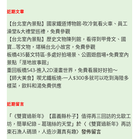
玩
哪
些
近期文章
設
施？
【台北室內景點】國家鐵道博物館-吹冷氣看火車、員工
門
票
澡堂&大禮堂巡禮，免費參觀
價
格、
【台北室內景點】歷史文物陳列館，看得到甲骨文、國
快
速
寶…等文物，堪稱台北小故宮，免費參觀
通
關
板橋435藝文特區-多處好拍場景、公園遊戲場+免費室內
方
景點「溼地故事館」
法
重回板橋543-進入2D漫畫世界，免費看展好好拍～
【師大美食】喫尤鐵板燒-一人$300多就可以吃到海陸多
樣菜，飲料和湯免費供應
近期留言
「
《雙寶過新年》【嘉義縣朴子】值得再三回訪的北歐工
坊，簡單紀錄 – 葛瑞絲的天堂
」於〈
《雙寶過新年》再訪
東石漁人碼頭，人造沙灘真有趣
〉發佈留言