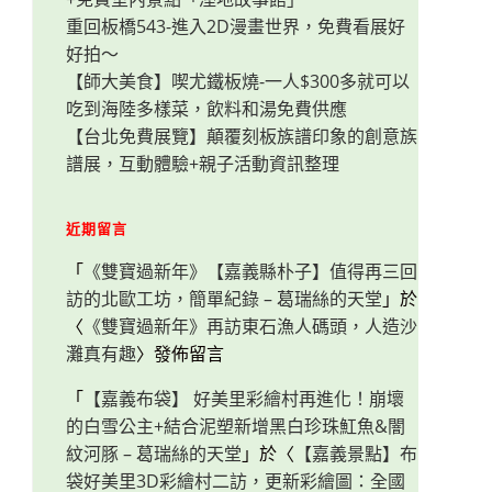
重回板橋543-進入2D漫畫世界，免費看展好
好拍～
【師大美食】喫尤鐵板燒-一人$300多就可以
吃到海陸多樣菜，飲料和湯免費供應
【台北免費展覽】顛覆刻板族譜印象的創意族
譜展，互動體驗+親子活動資訊整理
近期留言
「
《雙寶過新年》【嘉義縣朴子】值得再三回
訪的北歐工坊，簡單紀錄 – 葛瑞絲的天堂
」於
〈
《雙寶過新年》再訪東石漁人碼頭，人造沙
灘真有趣
〉發佈留言
「
【嘉義布袋】 好美里彩繪村再進化！崩壞
的白雪公主+結合泥塑新增黑白珍珠魟魚&闇
紋河豚 – 葛瑞絲的天堂
」於〈
【嘉義景點】布
袋好美里3D彩繪村二訪，更新彩繪圖：全國