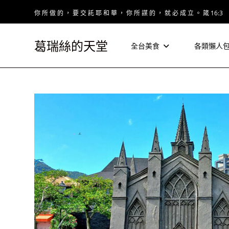
Skip
你 所 做 的 ， 要 交 託 耶 和 華 ， 你 所 謀 的 ， 就 必 成 立 。 箴 16:3
to
content
葛瑞絲的天堂
全台美食
各類懶人