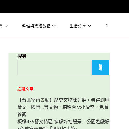
薦
料理與烘焙食譜
生活分享
Toggle
website
搜尋
搜
尋
search
近期文章
【台北室內景點】歷史文物陳列館，看得到甲
骨文、國寶…等文物，堪稱台北小故宮，免費
參觀
板橋435藝文特區-多處好拍場景、公園遊戲場
+免費室內景點「溼地故事館」