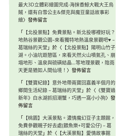
最大3D立體彩繪圖完成-海抹香鯨大戰大王烏
賊，還有白雪公主&傑克與魔豆童話故事彩
繪
〉發佈留言
「
【北投景點】免費景點。新北投哪裡好玩？
地熱谷景觀公園–來看獨特地熱溫泉景觀吧♥ –
葛瑞絲的天堂
」於〈
【北投景點】陽明山竹子
湖。小油坑遊憩區，來看天然火山噴氣孔、崩
塌地形、溫泉與硫磺結晶…等地理景觀，陰雨
天更是猶如人間仙境！
〉發佈留言
「
【雙寶紀錄】意外地帶兩寶回嘉義半個月的
鄉間生活紀錄 – 葛瑞絲的天堂
」於〈
《雙寶過
新年》白水湖抓招潮蟹，巧遇一窩小小狗
〉發
佈留言
「
【桃園】大溪景點。濃情魔幻豆子主題館，
免費參觀親子好去處(餵魚樂+可愛公仔) – 葛
瑞絲的天堂
」於〈
【大溪景點】愛情故事館