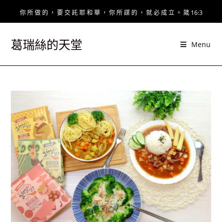
Skip
你 所 做 的 ， 要 交 託 耶 和 華 ， 你 所 謀 的 ， 就 必 成 立 。 箴 16:3
to
content
葛瑞絲的天堂
Menu