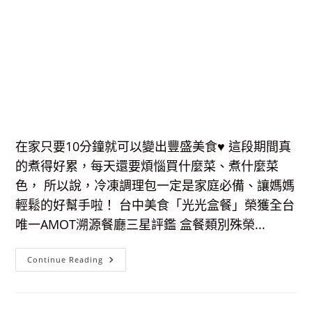
在家只要10分鐘就可以變出豐盛美食♥ 這段期間真
的煮得好累，每天還要煩惱買什麼菜、煮什麼菜
色， 所以說，冷凍調理包一定是家庭必備、讓媽媽
輕鬆的好幫手啦！ 台中美食「光光盒餐」榮獲全台
唯一AMOT溯源餐廳三星評鑑 盒餐類別殊榮...
【宅
Continue Reading
配
美
食】
光
光