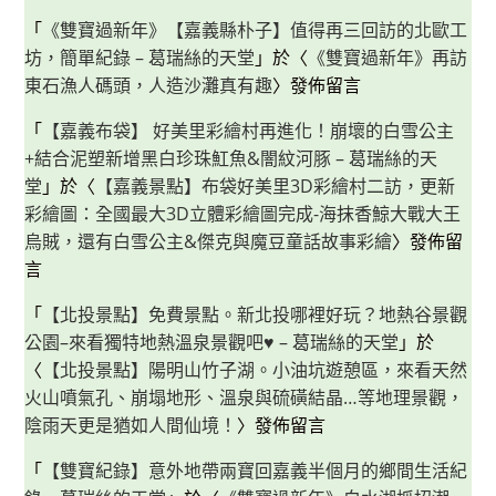
「
《雙寶過新年》【嘉義縣朴子】值得再三回訪的北歐工
坊，簡單紀錄 – 葛瑞絲的天堂
」於〈
《雙寶過新年》再訪
東石漁人碼頭，人造沙灘真有趣
〉發佈留言
「
【嘉義布袋】 好美里彩繪村再進化！崩壞的白雪公主
+結合泥塑新增黑白珍珠魟魚&闇紋河豚 – 葛瑞絲的天
堂
」於〈
【嘉義景點】布袋好美里3D彩繪村二訪，更新
彩繪圖：全國最大3D立體彩繪圖完成-海抹香鯨大戰大王
烏賊，還有白雪公主&傑克與魔豆童話故事彩繪
〉發佈留
言
「
【北投景點】免費景點。新北投哪裡好玩？地熱谷景觀
公園–來看獨特地熱溫泉景觀吧♥ – 葛瑞絲的天堂
」於
〈
【北投景點】陽明山竹子湖。小油坑遊憩區，來看天然
火山噴氣孔、崩塌地形、溫泉與硫磺結晶…等地理景觀，
陰雨天更是猶如人間仙境！
〉發佈留言
「
【雙寶紀錄】意外地帶兩寶回嘉義半個月的鄉間生活紀