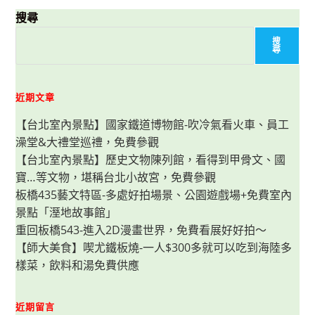
盒
餐-
搜尋
冷
凍
搜
調
尋
理
包
『醬
醬
醬』，
近期文章
只
要
【台北室內景點】國家鐵道博物館-吹冷氣看火車、員工
5
～
澡堂&大禮堂巡禮，免費參觀
10
分
【台北室內景點】歷史文物陳列館，看得到甲骨文、國
鐘，
快
寶…等文物，堪稱台北小故宮，免費參觀
速
端
板橋435藝文特區-多處好拍場景、公園遊戲場+免費室內
出
景點「溼地故事館」
美
味
重回板橋543-進入2D漫畫世界，免費看展好好拍～
一
餐！
【師大美食】喫尤鐵板燒-一人$300多就可以吃到海陸多
樣菜，飲料和湯免費供應
近期留言