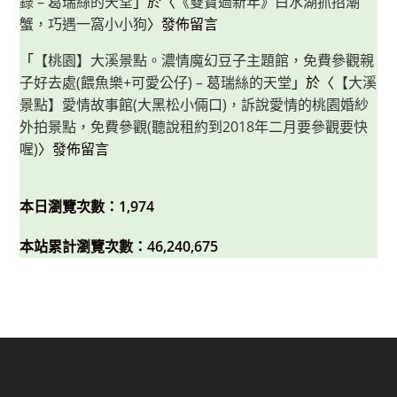
錄 – 葛瑞絲的天堂
」於〈
《雙寶過新年》白水湖抓招潮
蟹，巧遇一窩小小狗
〉發佈留言
「
【桃園】大溪景點。濃情魔幻豆子主題館，免費參觀親
子好去處(餵魚樂+可愛公仔) – 葛瑞絲的天堂
」於〈
【大溪
景點】愛情故事館(大黑松小倆口)，訴說愛情的桃園婚紗
外拍景點，免費參觀(聽說租約到2018年二月要參觀要快
喔)
〉發佈留言
本日瀏覽次數：1,974
本站累計瀏覽次數：46,240,675