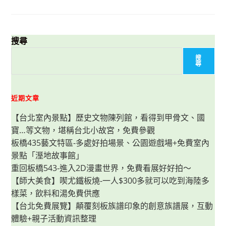
槽
景
點】
龜
吼
螃
蟹
搜尋
主
題
搜
公
尋
園-
大
小
螃
蟹
近期文章
真
可
【台北室內景點】歷史文物陳列館，看得到甲骨文、國
愛，
沙
寶…等文物，堪稱台北小故宮，免費參觀
灘
漫
板橋435藝文特區-多處好拍場景、公園遊戲場+免費室內
步
+賞
景點「溼地故事館」
海
景
重回板橋543-進入2D漫畫世界，免費看展好好拍～
【師大美食】喫尤鐵板燒-一人$300多就可以吃到海陸多
樣菜，飲料和湯免費供應
【台北免費展覽】顛覆刻板族譜印象的創意族譜展，互動
體驗+親子活動資訊整理