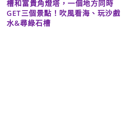
槽和富貴角燈塔，一個地方同時
GET三個景點！吹風看海、玩沙戲
水&尋綠石槽