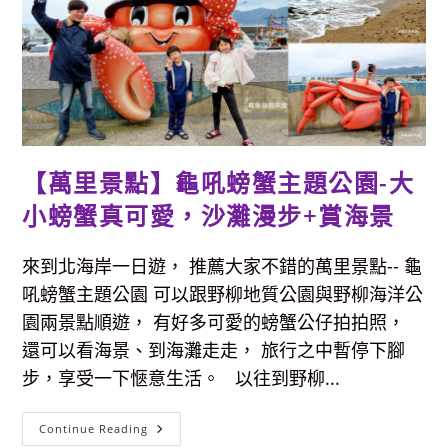
梅
石
槽
和
富
貴
角
燈
塔，
一
個
地
方
【萬里景點】龜吼螃蟹主題公園-大
同
時
小螃蟹真可愛，沙灘漫步+賞海景
GET
三
個
景
來到北海岸一日遊， 推薦大家不錯的萬里景點-- 龜
點！
吹
吼螃蟹主題公園 可以跟野柳地質公園與野柳海洋公
風
看
園兩景點順遊， 有好多可愛的螃蟹公仔拍拍照，
海、
玩
還可以看海景、到海灘走走， 旅行之中暫停下腳
沙
戲
步，享受一下愜意生活。 以往到野柳...
水
&
尋
綠
【萬
Continue Reading
石
里