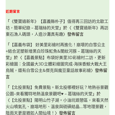
近期留言
「
《雙寶過新年》【嘉義縣朴子】值得再三回訪的北歐工
坊，簡單紀錄 – 葛瑞絲的天堂
」於〈
《雙寶過新年》再訪
東石漁人碼頭，人造沙灘真有趣
〉發佈留言
「
【嘉義布袋】 好美里彩繪村再進化！崩壞的白雪公主
+結合泥塑新增黑白珍珠魟魚&闇紋河豚 – 葛瑞絲的天
堂
」於〈
【嘉義景點】布袋好美里3D彩繪村二訪，更新
彩繪圖：全國最大3D立體彩繪圖完成-海抹香鯨大戰大王
烏賊，還有白雪公主&傑克與魔豆童話故事彩繪
〉發佈留
言
「
【北投景點】免費景點。新北投哪裡好玩？地熱谷景觀
公園–來看獨特地熱溫泉景觀吧♥ – 葛瑞絲的天堂
」於
〈
【北投景點】陽明山竹子湖。小油坑遊憩區，來看天然
火山噴氣孔、崩塌地形、溫泉與硫磺結晶…等地理景觀，
陰雨天更是猶如人間仙境！
〉發佈留言