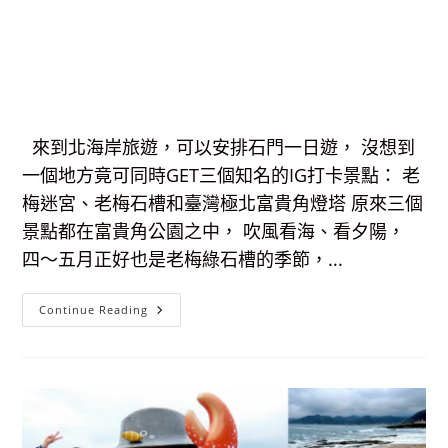
來到北海岸旅遊，可以安排石門一日遊， 沒想到
一個地方竟可同時GET三個知名的IG打卡景點： 老
梅迷宮、老梅石槽和臺灣極北富貴角燈塔 原來三個
景點都在富貴角公園之中， 吹風看海、看夕陽，
四～五月正好也是老梅綠石槽的季節，...
【北
Continue Reading
海
岸
景
點】
老
梅
迷
宮、
老