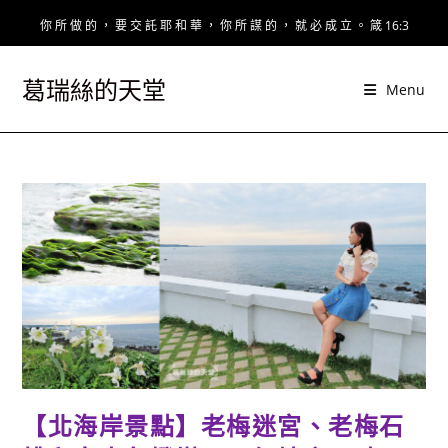
Skip
你 所 做 的 ， 要 交 託 耶 和 華 ， 你 所 謀 的 ， 就 必 成 立 。 箴 16:3
to
content
葛瑞絲的天堂
Menu
【北海岸景點】老梅迷宮、老梅石