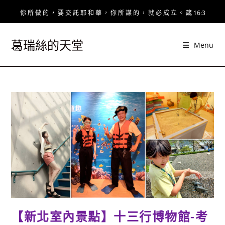
Skip
你 所 做 的 ， 要 交 託 耶 和 華 ， 你 所 謀 的 ， 就 必 成 立 。 箴 16:3
to
content
葛瑞絲的天堂
Menu
【新北室內景點】十三行博物館-考