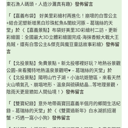
東石漁人碼頭，人造沙灘真有趣
〉發佈留言
「
【嘉義布袋】 好美里彩繪村再進化！崩壞的白雪公主
+結合泥塑新增黑白珍珠魟魚&闇紋河豚 – 葛瑞絲的天
堂
」於〈
【嘉義景點】布袋好美里3D彩繪村二訪，更新
彩繪圖：全國最大3D立體彩繪圖完成-海抹香鯨大戰大王
烏賊，還有白雪公主&傑克與魔豆童話故事彩繪
〉發佈留
言
「
【北投景點】免費景點。新北投哪裡好玩？地熱谷景觀
公園–來看獨特地熱溫泉景觀吧♥ – 葛瑞絲的天堂
」於
〈
【北投景點】陽明山竹子湖。小油坑遊憩區，來看天然
火山噴氣孔、崩塌地形、溫泉與硫磺結晶…等地理景觀，
陰雨天更是猶如人間仙境！
〉發佈留言
「
【雙寶紀錄】意外地帶兩寶回嘉義半個月的鄉間生活紀
錄 – 葛瑞絲的天堂
」於〈
《雙寶過新年》白水湖抓招潮
蟹，巧遇一窩小小狗
〉發佈留言