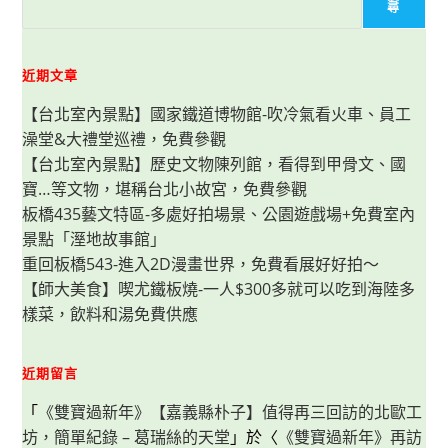
物
尋
館-
考
古
體
驗、
近期文章
親
子
【台北室內景點】國家鐵道博物館-吹冷氣看火車、員工
旅
遊、
澡堂&大禮堂巡禮，免費參觀
網
美
【台北室內景點】歷史文物陳列館，看得到甲骨文、國
照
熱
寶…等文物，堪稱台北小故宮，免費參觀
門
景
板橋435藝文特區-多處好拍場景、公園遊戲場+免費室內
點，
景點「溼地故事館」
一
次
重回板橋543-進入2D漫畫世界，免費看展好好拍～
全
包
【師大美食】喫尤鐵板燒-一人$300多就可以吃到海陸多
樣菜，飲料和湯免費供應
近期留言
「
《雙寶過新年》【嘉義縣朴子】值得再三回訪的北歐工
坊，簡單紀錄 – 葛瑞絲的天堂
」於〈
《雙寶過新年》再訪