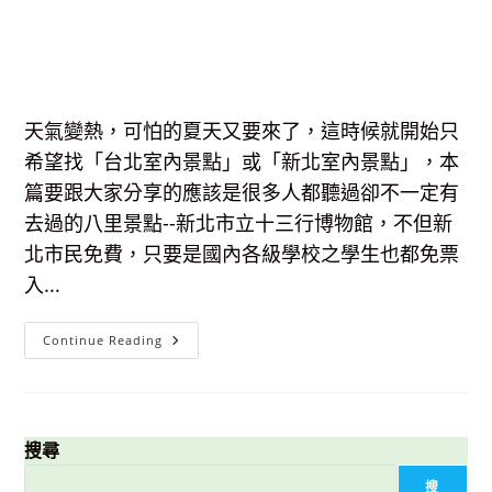
天氣變熱，可怕的夏天又要來了，這時候就開始只
希望找「台北室內景點」或「新北室內景點」，本
篇要跟大家分享的應該是很多人都聽過卻不一定有
去過的八里景點--新北市立十三行博物館，不但新
北市民免費，只要是國內各級學校之學生也都免票
入...
【新
Continue Reading
北
室
內
景
點】
十
三
搜尋
行
博
搜