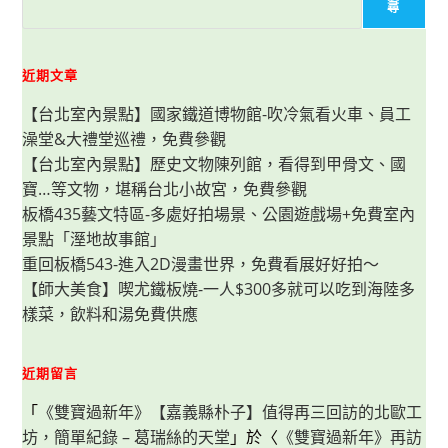
推
尋
必
吃
的
雞
滷
近期文章
飯
果
【台北室內景點】國家鐵道博物館-吹冷氣看火車、員工
真
不
澡堂&大禮堂巡禮，免費參觀
錯，
紅
【台北室內景點】歷史文物陳列館，看得到甲骨文、國
糟
肉
寶…等文物，堪稱台北小故宮，免費參觀
酥
脆
板橋435藝文特區-多處好拍場景、公園遊戲場+免費室內
好
景點「溼地故事館」
吃，
還
重回板橋543-進入2D漫畫世界，免費看展好好拍～
有
桂
【師大美食】喫尤鐵板燒-一人$300多就可以吃到海陸多
花
芋
樣菜，飲料和湯免費供應
頭、
百
香
木
近期留言
瓜
等
甜
「
《雙寶過新年》【嘉義縣朴子】值得再三回訪的北歐工
品
坊，簡單紀錄 – 葛瑞絲的天堂
小
」於〈
《雙寶過新年》再訪