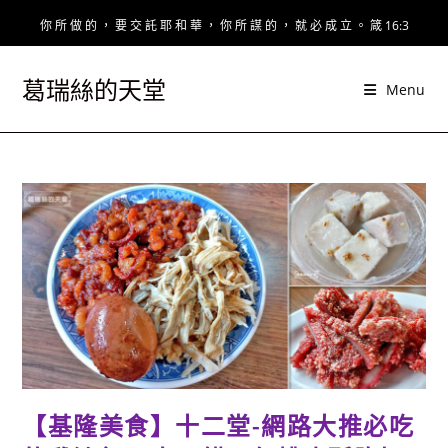
Skip
你 所 做 的 ， 要 交 託 耶 和 華 ， 你 所 謀 的 ， 就 必 成 立 。 箴 16:3
to
content
葛瑞絲的天堂
Menu
【基隆美食】十二堂-網路大推必吃