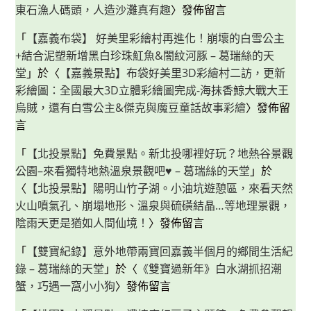
菜
東石漁人碼頭，人造沙灘真有趣
〉發佈留言
「
【嘉義布袋】 好美里彩繪村再進化！崩壞的白雪公主
+結合泥塑新增黑白珍珠魟魚&闇紋河豚 – 葛瑞絲的天
堂
」於〈
【嘉義景點】布袋好美里3D彩繪村二訪，更新
彩繪圖：全國最大3D立體彩繪圖完成-海抹香鯨大戰大王
烏賊，還有白雪公主&傑克與魔豆童話故事彩繪
〉發佈留
言
「
【北投景點】免費景點。新北投哪裡好玩？地熱谷景觀
公園–來看獨特地熱溫泉景觀吧♥ – 葛瑞絲的天堂
」於
〈
【北投景點】陽明山竹子湖。小油坑遊憩區，來看天然
火山噴氣孔、崩塌地形、溫泉與硫磺結晶…等地理景觀，
陰雨天更是猶如人間仙境！
〉發佈留言
「
【雙寶紀錄】意外地帶兩寶回嘉義半個月的鄉間生活紀
錄 – 葛瑞絲的天堂
」於〈
《雙寶過新年》白水湖抓招潮
蟹，巧遇一窩小小狗
〉發佈留言