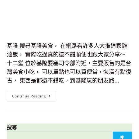
基隆 搜尋基隆美食， 在網路看許多人大推這家雞
滷飯， 實際吃過真的還不錯順便也跟大家分享～
十二堂 位於基隆要塞司令部附近，主要販售的是台
灣美食小吃， 可以單點也可以買便當，裝潢有點復
古， 東西是都還不錯吃，到基隆玩的朋友路...
【基
Continue Reading
隆
美
食】
十
二
堂-
網
搜尋
路
大
搜