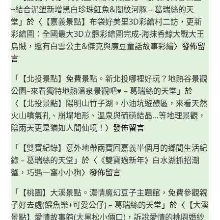
+結合泥塑新增黑白珍珠魟魚&闇紋河豚 – 葛瑞絲的天
堂
」於〈
【嘉義景點】布袋好美里3D彩繪村二訪，更新
彩繪圖：全國最大3D立體彩繪圖完成-海抹香鯨大戰大王
烏賊，還有白雪公主&傑克與魔豆童話故事彩繪
〉發佈留
言
「
【北投景點】免費景點。新北投哪裡好玩？地熱谷景觀
公園–來看獨特地熱溫泉景觀吧♥ – 葛瑞絲的天堂
」於
〈
【北投景點】陽明山竹子湖。小油坑遊憩區，來看天然
火山噴氣孔、崩塌地形、溫泉與硫磺結晶…等地理景觀，
陰雨天更是猶如人間仙境！
〉發佈留言
「
【雙寶紀錄】意外地帶兩寶回嘉義半個月的鄉間生活紀
錄 – 葛瑞絲的天堂
」於〈
《雙寶過新年》白水湖抓招潮
蟹，巧遇一窩小小狗
〉發佈留言
「
【桃園】大溪景點。濃情魔幻豆子主題館，免費參觀親
子好去處(餵魚樂+可愛公仔) – 葛瑞絲的天堂
」於〈
【大溪
景點】愛情故事館(大黑松小倆口)，訴說愛情的桃園婚紗