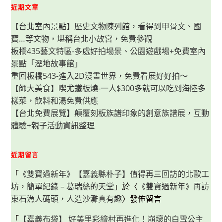
的
近期文章
元
祖
【台北室內景點】歷史文物陳列館，看得到甲骨文、國
黑
糖
寶…等文物，堪稱台北小故宮，免費參觀
餅，
實
板橋435藝文特區-多處好拍場景、公園遊戲場+免費室內
逛
心
景點「溼地故事館」
得
分
重回板橋543-進入2D漫畫世界，免費看展好好拍～
享
【師大美食】喫尤鐵板燒-一人$300多就可以吃到海陸多
樣菜，飲料和湯免費供應
【台北免費展覽】顛覆刻板族譜印象的創意族譜展，互動
體驗+親子活動資訊整理
近期留言
「
《雙寶過新年》【嘉義縣朴子】值得再三回訪的北歐工
坊，簡單紀錄 – 葛瑞絲的天堂
」於〈
《雙寶過新年》再訪
東石漁人碼頭，人造沙灘真有趣
〉發佈留言
「
【嘉義布袋】 好美里彩繪村再進化！崩壞的白雪公主