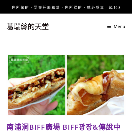
Skip
你 所 做 的 ， 要 交 託 耶 和 華 ， 你 所 謀 的 ， 就 必 成 立 。 箴 16:3
to
content
葛瑞絲的天堂
Menu
南浦洞BIFF廣場 BIFF광장&傳說中