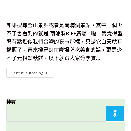
如果搜尋釜山景點或者是南浦洞景點，其中一個少
不了會看到的就是 南浦洞BIFF廣場 啦！我覺得型
態有點類似我們台灣的夜市那樣，只是它白天就有
攤販了，再來搜尋BIFF廣場必吃美食的話，更是少
不了元祖黑糖餅，以下就跟大家分享實...
南
Continue Reading
浦
洞
BIFF
廣
場
BIFF
광
搜尋
장
&
搜
傳
尋
說
中
必
吃