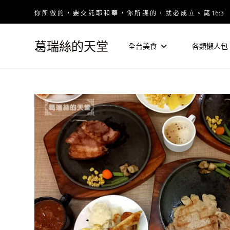
Skip
你 所 做 的 ， 要 交 託 耶 和 華 ， 你 所 謀 的 ， 就 必 成 立 。 箴 16:3
to
content
葛瑞絲的天堂
全台美食
各類懶人包