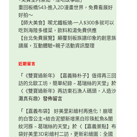
重回板橋543-進入2D漫畫世界，免費看展好
好拍～
【師大美食】喫尤鐵板燒-一人$300多就可以
吃到海陸多樣菜，飲料和湯免費供應
【台北免費展覽】顛覆刻板族譜印象的創意族
譜展，互動體驗+親子活動資訊整理
近期留言
「
《雙寶過新年》【嘉義縣朴子】值得再三回
訪的北歐工坊，簡單紀錄 – 葛瑞絲的天堂
」於
〈
《雙寶過新年》再訪東石漁人碼頭，人造沙
灘真有趣
〉發佈留言
「
【嘉義布袋】 好美里彩繪村再進化！崩壞
的白雪公主+結合泥塑新增黑白珍珠魟魚&闇
紋河豚 – 葛瑞絲的天堂
」於〈
【嘉義景點】布
袋好美里3D彩繪村二訪，更新彩繪圖：全國