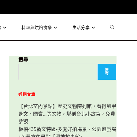
薦
料理與烘焙食譜
生活分享
Toggle
website
搜尋
搜
尋
search
近期文章
【台北室內景點】歷史文物陳列館，看得到甲
骨文、國寶…等文物，堪稱台北小故宮，免費
參觀
板橋435藝文特區-多處好拍場景、公園遊戲場
+免費室內景點「溼地故事館」