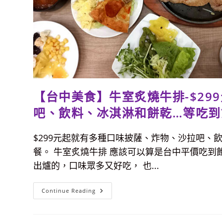
【台中美食】牛室炙燒牛排-$2
吧、飲料、冰淇淋和餅乾…等吃到
$299元起就有多種口味披薩、炸物、沙拉吧、飲
餐。 牛室炙燒牛排 應該可以算是台中平價吃到
出爐的，口味眾多又好吃， 也...
【台
Continue Reading
中
美
食】
牛