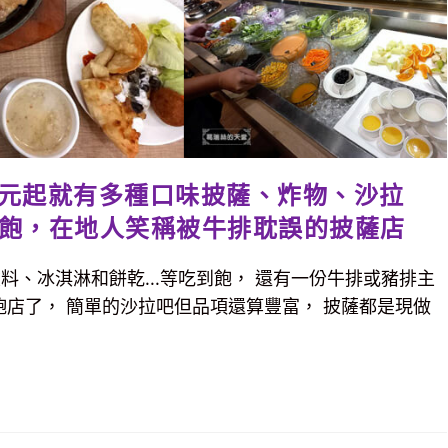
99元起就有多種口味披薩、炸物、沙拉
飽，在地人笑稱被牛排耽誤的披薩店
料、冰淇淋和餅乾...等吃到飽， 還有一份牛排或豬排主
飽店了， 簡單的沙拉吧但品項還算豐富， 披薩都是現做