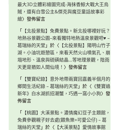
最大3D立體彩繪圖完成-海抹香鯨大戰大王烏
賊，還有白雪公主&傑克與魔豆童話故事彩
繪
〉發佈留言
「
【北投景點】免費景點。新北投哪裡好玩？
地熱谷景觀公園–來看獨特地熱溫泉景觀吧♥ –
葛瑞絲的天堂
」於〈
【北投景點】陽明山竹子
湖。小油坑遊憩區，來看天然火山噴氣孔、崩
塌地形、溫泉與硫磺結晶…等地理景觀，陰雨
天更是猶如人間仙境！
〉發佈留言
「
【雙寶紀錄】意外地帶兩寶回嘉義半個月的
鄉間生活紀錄 – 葛瑞絲的天堂
」於〈
《雙寶過
新年》白水湖抓招潮蟹，巧遇一窩小小狗
〉發
佈留言
「
【桃園】大溪景點。濃情魔幻豆子主題館，
免費參觀親子好去處(餵魚樂+可愛公仔) – 葛
瑞絲的天堂
」於〈
【大溪景點】愛情故事館