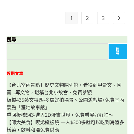
館-
交
通、
票
1
2
3
Go to t
價
&
優
惠，
小
搜尋
資
族/
親
搜
子
尋
族
的
宇
宙
近期文章
探
險
+偽
【台北室內景點】歷史文物陳列館，看得到甲骨文、國
出
國
寶…等文物，堪稱台北小故宮，免費參觀
旅
遊，
板橋435藝文特區-多處好拍場景、公園遊戲場+免費室內
台
景點「溼地故事館」
北
一
重回板橋543-進入2D漫畫世界，免費看展好好拍～
日
遊
【師大美食】喫尤鐵板燒-一人$300多就可以吃到海陸多
樣菜，飲料和湯免費供應