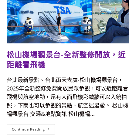
物
院-
門
票/
交
通/
展
覽
簡
介
松山機場觀景台-全新整修開放，近
距離看飛機
台北最新景點、台北雨天去處-松山機場觀景台，
2025年全新整修免費開放民眾參觀，可以近距離看
飛機與航空地勤，還有大面飛機彩繪牆可以入鏡拍
照，下雨也可以參觀的景點、航空迷最愛。 松山機
場觀景台 交通&地點資訊 松山機場...
松
Continue Reading
山