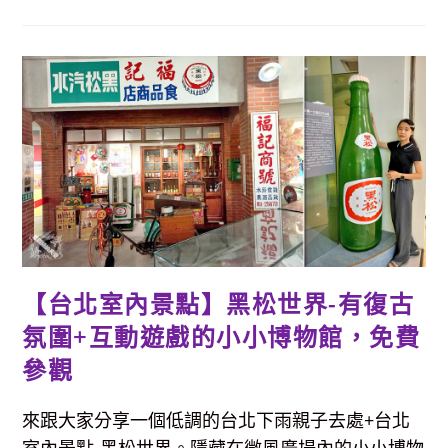
機
場
觀
景
台-
全
新
整
修
開
放，
近
距
離
看
飛
機
【台北室內景點】黑松世界-有復古
氛圍+互動遊戲的小小博物館，免費
參觀
來跟大家分享一個低調的台北下雨親子去處+台北