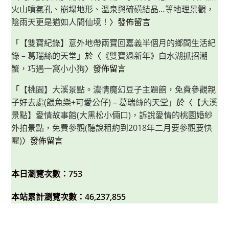
火山噴氣孔、崩塌地形、溫泉與硫磺結晶…等地理景觀，
陰雨天更是猶如人間仙境！
〉發佈留言
「
【雙寶紀錄】意外地帶兩寶回嘉義半個月的鄉間生活紀
錄 – 葛瑞絲的天堂
」於〈
《雙寶過新年》白水湖抓招潮
蟹，巧遇一窩小小狗
〉發佈留言
「
【桃園】大溪景點。濃情魔幻豆子主題館，免費參觀親
子好去處(餵魚樂+可愛公仔) – 葛瑞絲的天堂
」於〈
【大溪
景點】愛情故事館(大黑松小倆口)，訴說愛情的桃園婚紗
外拍景點，免費參觀(聽說租約到2018年二月要參觀要快
喔)
〉發佈留言
本日瀏覽次數：753
本站累計瀏覽次數：46,237,855