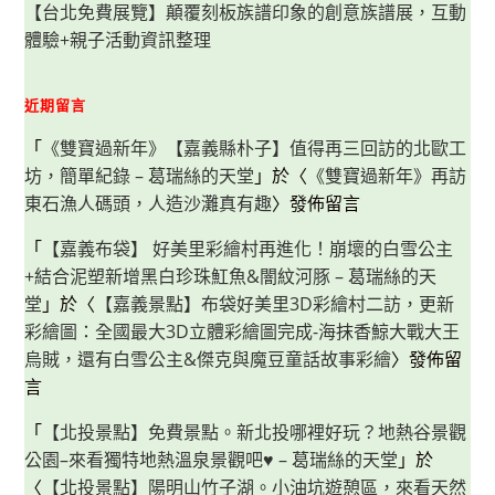
【台北免費展覽】顛覆刻板族譜印象的創意族譜展，互動
體驗+親子活動資訊整理
近期留言
「
《雙寶過新年》【嘉義縣朴子】值得再三回訪的北歐工
坊，簡單紀錄 – 葛瑞絲的天堂
」於〈
《雙寶過新年》再訪
東石漁人碼頭，人造沙灘真有趣
〉發佈留言
「
【嘉義布袋】 好美里彩繪村再進化！崩壞的白雪公主
+結合泥塑新增黑白珍珠魟魚&闇紋河豚 – 葛瑞絲的天
堂
」於〈
【嘉義景點】布袋好美里3D彩繪村二訪，更新
彩繪圖：全國最大3D立體彩繪圖完成-海抹香鯨大戰大王
烏賊，還有白雪公主&傑克與魔豆童話故事彩繪
〉發佈留
言
「
【北投景點】免費景點。新北投哪裡好玩？地熱谷景觀
公園–來看獨特地熱溫泉景觀吧♥ – 葛瑞絲的天堂
」於
〈
【北投景點】陽明山竹子湖。小油坑遊憩區，來看天然