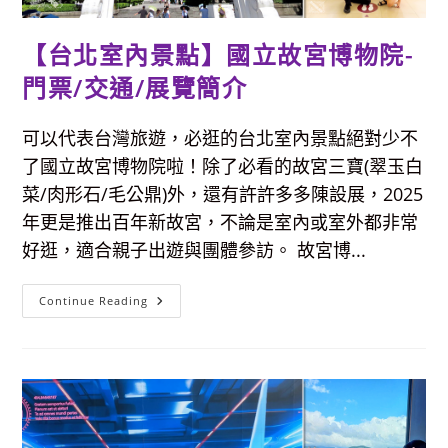
示
館)-
來
【台北室內景點】國立故宮博物院-
看
超
大
門票/交通/展覽簡介
恐
龍
和
金
可以代表台灣旅遊，必逛的台北室內景點絕對少不
庫
體
了國立故宮博物院啦！除了必看的故宮三寶(翠玉白
驗
菜/肉形石/毛公鼎)外，還有許許多多陳設展，2025
年更是推出百年新故宮，不論是室內或室外都非常
好逛，適合親子出遊與團體參訪。 故宮博...
【台
Continue Reading
北
室
內
景
點】
國
立
故
宮
博