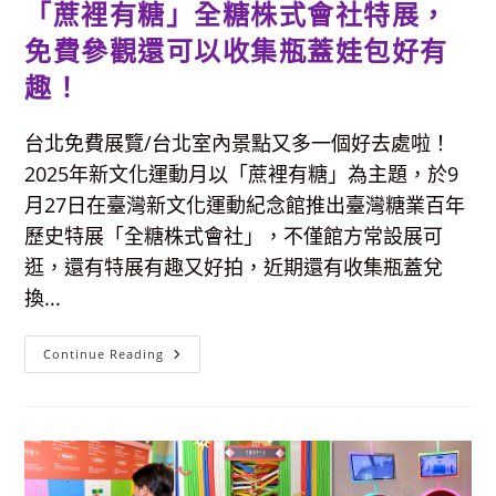
「蔗裡有糖」全糖株式會社特展，
物
館，
免
免費參觀還可以收集瓶蓋娃包好有
費
參
趣！
觀
台北免費展覽/台北室內景點又多一個好去處啦！
2025年新文化運動月以「蔗裡有糖」為主題，於9
月27日在臺灣新文化運動紀念館推出臺灣糖業百年
歷史特展「全糖株式會社」，不僅館方常設展可
逛，還有特展有趣又好拍，近期還有收集瓶蓋兌
換...
「蔗
Continue Reading
裡
有
糖」
全
糖
株
式
會
社