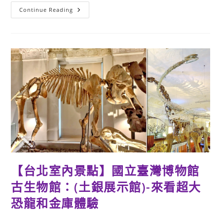
【台
Continue Reading
北
免
費
展
覽】
顛
覆
刻
板
族
譜
印
象
的
創
意
族
譜
展，
互
動
體
【台北室內景點】國立臺灣博物館
驗
+親
子
古生物館：(土銀展示館)-來看超大
活
動
恐龍和金庫體驗
資
訊
整