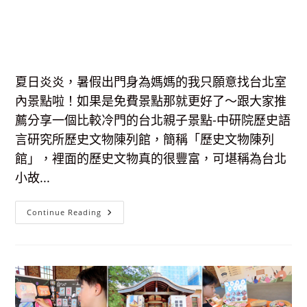
夏日炎炎，暑假出門身為媽媽的我只願意找台北室
內景點啦！如果是免費景點那就更好了～跟大家推
薦分享一個比較冷門的台北親子景點-中研院歷史語
言研究所歷史文物陳列館，簡稱「歷史文物陳列
館」，裡面的歷史文物真的很豐富，可堪稱為台北
小故...
【台
Continue Reading
北
室
內
景
點】
歷
史
文
物