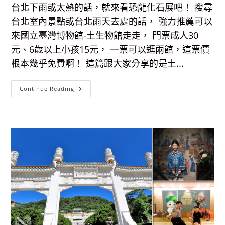
理
台北下雨或太熱的話，就來看恐龍化石展吧！ 搜尋
台北室內景點或台北雨天去處的話， 強力推薦可以
來國立臺灣博物館-土生物館走走， 門票成人30
元、6歲以上小孩15元， 一票可以逛兩館，這票價
根本幾乎免費啊！ 這篇跟大家分享的是土...
【台
Continue Reading
北
室
內
景
點】
國
立
臺
灣
博
物
館
古
生
物
館：
(土
銀
展