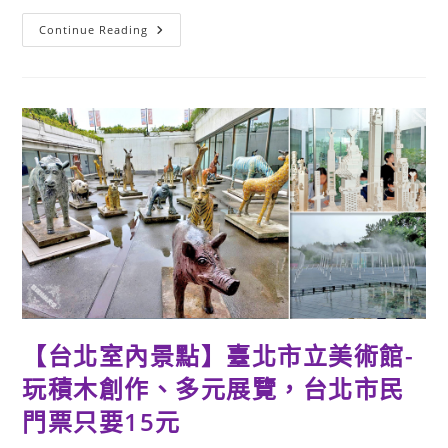
中
Continue Reading
國
信
託
文
薈
館-
理
財
遊
樂
園：
增
加
聰
明
理
財
力
特
展，
互
動
【台北室內景點】臺北市立美術館-
體
驗
與
玩積木創作、多元展覽，台北市民
講
座，
門票只要15元
免
費