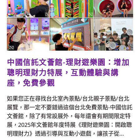
特
展，
免
費
參
觀
還
可
以
收
集
瓶
蓋
中國信託文薈館-理財遊樂園：增加
娃
包
好
聰明理財力特展，互動體驗與講
有
趣！
座，免費參觀
如果您正在尋找台北室內景點/台北親子景點/台北
展覽，那一定不要錯過這個台北免費景點-中國信託
文薈館，除了有常設展外，每年還會有期間限定特
展，2025年文薈館年度特展《理財遊樂園：開啟聰
明理財力》透過引導與互動小遊戲，讓孩子從...