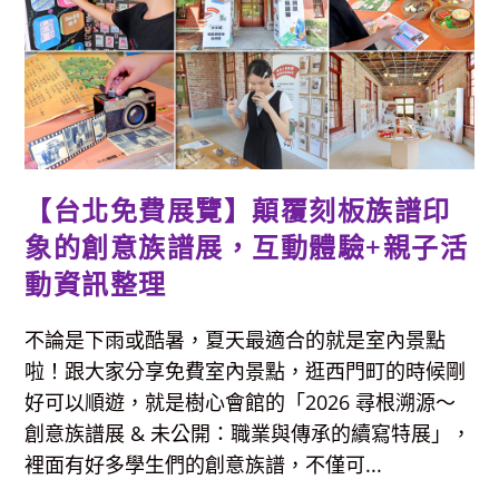
陳
列
館，
看
得
到
甲
骨
文、
國
寶…
等
文
【台北免費展覽】顛覆刻板族譜印
物，
堪
稱
象的創意族譜展，互動體驗+親子活
台
北
動資訊整理
小
故
宮，
免
不論是下雨或酷暑，夏天最適合的就是室內景點
費
參
啦！跟大家分享免費室內景點，逛西門町的時候剛
觀
好可以順遊，就是樹心會館的「2026 尋根溯源～
創意族譜展 & 未公開：職業與傳承的續寫特展」，
裡面有好多學生們的創意族譜，不僅可...