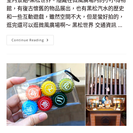
室內景點-黑松世界。隱藏在微風廣場內的小小博物
館，有復古懷舊的物品展出，也有黑松汽水的歷史
和一些互動遊戲，雖然空間不大，但是蠻好拍的，
逛完還可以逛微風廣場啊～ 黑松世界 交通資訊 ...
【台
Continue Reading
北
室
內
景
點】
黑
松
世
界-
有
復
古
氛
圍
+互
動
遊
戲
的
小
小
博