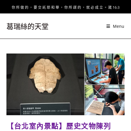
Skip
你 所 做 的 ， 要 交 託 耶 和 華 ， 你 所 謀 的 ， 就 必 成 立 。 箴 16:3
to
content
葛瑞絲的天堂
Menu
【台北室內景點】歷史文物陳列