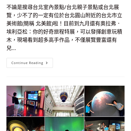
參
觀
不論是搜尋台北室內景點/台北親子景點或台北展
覽，少不了的一定有位於台北圓山附近的台北市立
美術館(簡稱 北美館)啦！目前到九月還有奧拉弗．
埃利亞松：你的好奇旅程特展，可以發揮創意玩積
木，現場看到超多高手作品，不僅展覽豐富還有
兒...
【台
Continue Reading
北
室
內
景
點】
臺
北
市
立
美
術
館-
玩
積
木
創