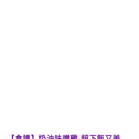
【食譜】奶油味噌雞-超下飯又美