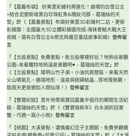
「
【嘉義布袋】 好美里彩繪村再進化！崩壞的白雪公主
+結合泥塑新增黑白珍珠魟魚&闇紋河豚 – 葛瑞絲的天
堂
」於〈
【嘉義景點】布袋好美里3D彩繪村二訪，更新
彩繪圖：全國最大3D立體彩繪圖完成-海抹香鯨大戰大王
烏賊，還有白雪公主&傑克與魔豆童話故事彩繪
〉發佈留
言
「
【北投景點】免費景點。新北投哪裡好玩？地熱谷景觀
公園–來看獨特地熱溫泉景觀吧♥ – 葛瑞絲的天堂
」於
〈
【北投景點】陽明山竹子湖。小油坑遊憩區，來看天然
火山噴氣孔、崩塌地形、溫泉與硫磺結晶…等地理景觀，
陰雨天更是猶如人間仙境！
〉發佈留言
「
【雙寶紀錄】意外地帶兩寶回嘉義半個月的鄉間生活紀
錄 – 葛瑞絲的天堂
」於〈
《雙寶過新年》白水湖抓招潮
蟹，巧遇一窩小小狗
〉發佈留言
「
【桃園】大溪景點。濃情魔幻豆子主題館，免費參觀親
子好去處(餵魚樂+可愛公仔) – 葛瑞絲的天堂
」於〈
【大溪