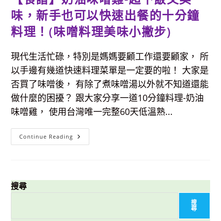
味，新手也可以快速出餐的十分鐘
料理！(味噌料理美味小撇步)
現代生活忙碌，特別是媽媽要顧工作還要顧家， 所
以手邊有幾道快速料理菜單是一定要的啦！ 大家是
否買了味噌後， 有除了煮味噌湯以外就不知道還能
做什麼的困擾？ 跟大家分享一道10分鐘料理-奶油
味噌雞， 使用台灣唯一完整60天低溫熟...
【食
Continue Reading
譜】
奶
油
味
噌
雞-
超
搜尋
下
飯
搜
又
尋
美
味，