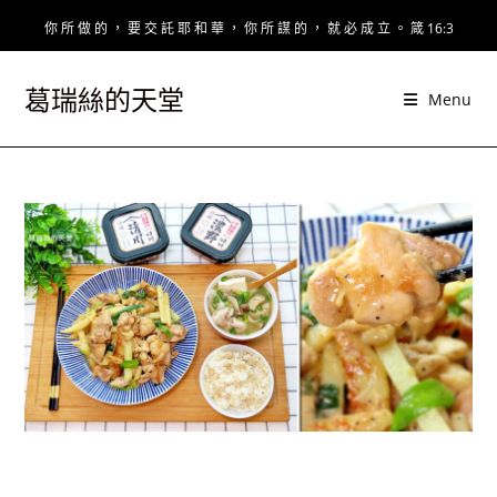
Skip
你 所 做 的 ， 要 交 託 耶 和 華 ， 你 所 謀 的 ， 就 必 成 立 。 箴 16:3
to
content
葛瑞絲的天堂
Menu