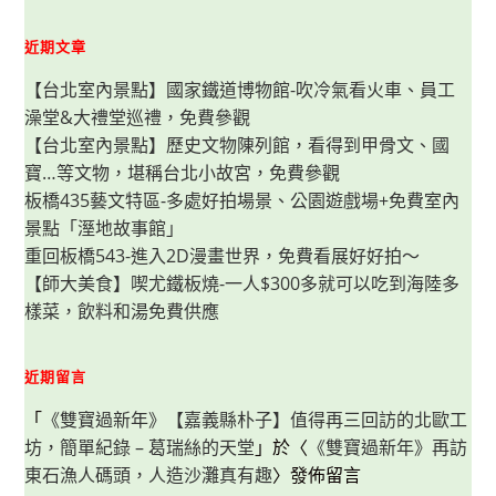
新
手
也
近期文章
可
以
【台北室內景點】國家鐵道博物館-吹冷氣看火車、員工
快
速
澡堂&大禮堂巡禮，免費參觀
出
餐
【台北室內景點】歷史文物陳列館，看得到甲骨文、國
的
十
寶…等文物，堪稱台北小故宮，免費參觀
分
鐘
板橋435藝文特區-多處好拍場景、公園遊戲場+免費室內
料
景點「溼地故事館」
理！
(味
重回板橋543-進入2D漫畫世界，免費看展好好拍～
噌
料
【師大美食】喫尤鐵板燒-一人$300多就可以吃到海陸多
理
美
樣菜，飲料和湯免費供應
味
小
撇
步)
近期留言
「
《雙寶過新年》【嘉義縣朴子】值得再三回訪的北歐工
坊，簡單紀錄 – 葛瑞絲的天堂
」於〈
《雙寶過新年》再訪
東石漁人碼頭，人造沙灘真有趣
〉發佈留言