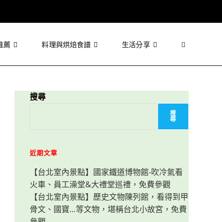
推薦
料理與烘焙食譜
生活分享
Toggle
website
搜尋
搜
尋
search
近期文章
【台北室內景點】國家鐵道博物館-吹冷氣看
火車、員工澡堂&大禮堂巡禮，免費參觀
【台北室內景點】歷史文物陳列館，看得到甲
骨文、國寶…等文物，堪稱台北小故宮，免費
參觀