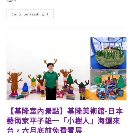
【基
Continue Reading
隆
室
內
景
點】
變
身
體
驗
當
船
長
好
有
趣！
陽
明
海
洋
文
化
藝
【基隆室內景點】基隆美術館-日本
術
館-
門
藝術家平子雄一「小樹人」海運來
票、
參
台，六月底前免費看展
觀