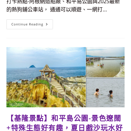
打卡熱點-阿根納造船廠、和平島公園與2025最新
的熱狗鋪公車站， 通通可以順遊、一網打...
【基
Continue Reading
隆
景
點】
台
版
威
尼
斯
彩
色
島，
還
可
順
遊
和
平
島
公
園
【基隆景點】和平島公園-景色遼闊
+特殊生態好有趣，夏日戲沙玩水好