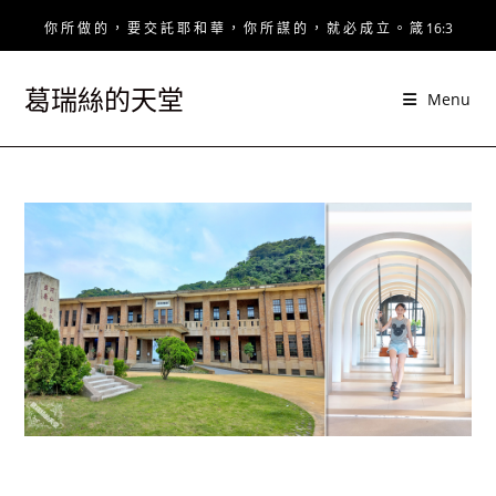
Skip
你 所 做 的 ， 要 交 託 耶 和 華 ， 你 所 謀 的 ， 就 必 成 立 。 箴 16:3
to
content
葛瑞絲的天堂
Menu