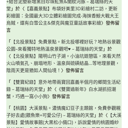
+結合泥塑新增黑白珍珠魟魚&闇紋河豚 – 葛瑞絲的天
堂
」於〈
【嘉義景點】布袋好美里3D彩繪村二訪，更新
彩繪圖：全國最大3D立體彩繪圖完成-海抹香鯨大戰大王
烏賊，還有白雪公主&傑克與魔豆童話故事彩繪
〉發佈留
言
「
【北投景點】免費景點。新北投哪裡好玩？地熱谷景觀
公園–來看獨特地熱溫泉景觀吧♥ – 葛瑞絲的天堂
」於
〈
【北投景點】陽明山竹子湖。小油坑遊憩區，來看天然
火山噴氣孔、崩塌地形、溫泉與硫磺結晶…等地理景觀，
陰雨天更是猶如人間仙境！
〉發佈留言
「
【雙寶紀錄】意外地帶兩寶回嘉義半個月的鄉間生活紀
錄 – 葛瑞絲的天堂
」於〈
《雙寶過新年》白水湖抓招潮
蟹，巧遇一窩小小狗
〉發佈留言
「
【桃園】大溪景點。濃情魔幻豆子主題館，免費參觀親
子好去處(餵魚樂+可愛公仔) – 葛瑞絲的天堂
」於〈
【大溪
景點】愛情故事館(大黑松小倆口)，訴說愛情的桃園婚紗