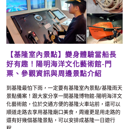
子
(基
隆
要
塞
司
令
部)，
展
覽
+文
創
皆
【基隆室內景點】變身體驗當船長
免
費
參
好有趣！陽明海洋文化藝術館-門
觀
票、參觀資訊與周邊景點介紹
到基隆最怕下雨，一定要有基隆室內景點/基隆雨天
景點備案！跟大家分享一間基隆博物館-陽明海洋文
化藝術館，位於交通方便的基隆火車站前，還可以
順道走路去享用基隆廟口美食，周邊更是用走路的
還有好幾個基隆景點，可以安排成基隆一日遊行
程...