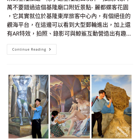
萬不要錯過這個基隆廟口附近景點- 麗都蝶客花園
，它其實就位於基隆東岸旅客中心內，有個絕佳的
觀海平台，在這邊可以看到大型郵輪進出，加上還
有AR特效，拍照、錄影可與鯨鯊互動營造出有趣...
麗
Continue Reading
都
蝶
客
花
園
│
東
岸
旅
客
中
心-
最
美
觀
海
平
台，
AR
鯨