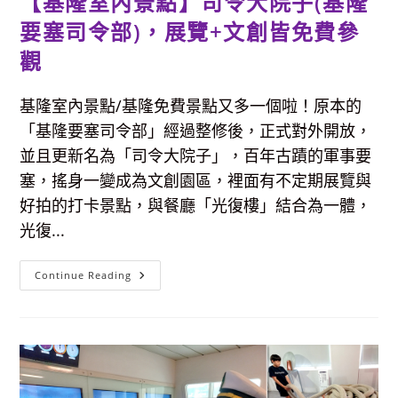
【基隆室內景點】司令大院子(基隆
要塞司令部)，展覽+文創皆免費參
觀
基隆室內景點/基隆免費景點又多一個啦！原本的
「基隆要塞司令部」經過整修後，正式對外開放，
並且更新名為「司令大院子」，百年古蹟的軍事要
塞，搖身一變成為文創園區，裡面有不定期展覽與
好拍的打卡景點，與餐廳「光復樓」結合為一體，
光復...
【基
Continue Reading
隆
室
內
景
點】
司
令
大
院