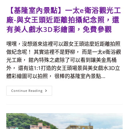
鯊
互
【基隆室內景點】一太e衛浴觀光工
動
好
有
廠-與女王頭近距離拍攝紀念照，還
趣。
有美人戲水3D彩繪圖，免費參觀
嘿嘿，沒想道來這裡可以跟女王頭這麼近距離拍照
做紀念呢！ 其實這裡不是野柳， 而是一太e衛浴觀
光工廠， 館內特殊之處除了可以看到鑲美金馬桶
外， 還有這1:1打造的女王頭場景與美女戲水3D立
體彩繪圖可以拍照， 很棒的基隆室內景點...
【基
Continue Reading
隆
室
內
景
點】
一
太
E
衛