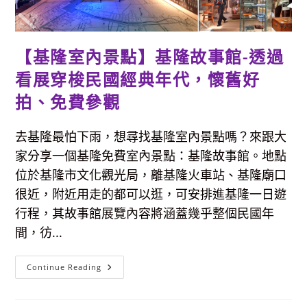
雄
一
「小
樹
人」
【基隆室內景點】基隆故事館-透過
海
運
來
看展穿梭民國經典年代，懷舊好
台，
六
拍、免費參觀
月
底
前
免
去基隆最怕下雨，想尋找基隆室內景點嗎？來跟大
費
看
家分享一個基隆免費室內景點：基隆故事館。地點
展
位於基隆市文化觀光局，離基隆火車站、基隆廟口
很近，附近用走的都可以逛，可安排進基隆一日遊
行程，其故事館展覽內容將涵蓋幾乎整個民國年
間，彷...
【基
Continue Reading
隆
室
內
景