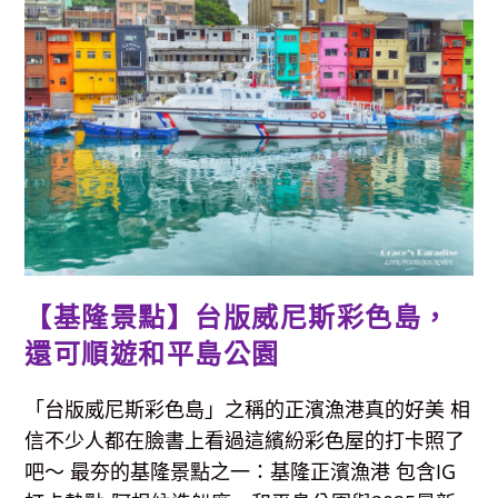
浴
觀
光
工
廠-
與
女
王
頭
近
距
離
拍
攝
紀
念
照，
還
有
美
【基隆景點】台版威尼斯彩色島，
人
戲
還可順遊和平島公園
水
3D
彩
繪
「台版威尼斯彩色島」之稱的正濱漁港真的好美 相
圖，
免
信不少人都在臉書上看過這繽紛彩色屋的打卡照了
費
參
吧～ 最夯的基隆景點之一：基隆正濱漁港 包含IG
觀