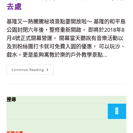
去處
基隆又一熱騰騰秘境景點要開放啦～ 基隆的和平島
公園封閉六年後，整修重新開啟， 即將於2018年8
月4號正式開幕營運， 開幕當天聽說有音樂活動以
及到粉絲團打卡就可免費入園的優惠， 可以玩沙、
戲水，更是能夠寓教於樂的戶外教學景點...
【基
Continue Reading
隆
景
點】
和
平
島
公
搜尋
園-
景
搜
色
尋
遼
闊
+特
殊
生
近期文章