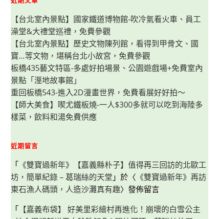
態
好
【台北室內景點】國家鐵道博物館-吹冷氣看火車、員工
有
趣，
澡堂&大禮堂巡禮，免費參觀
夏
日
【台北室內景點】歷史文物陳列館，看得到甲骨文、國
戲
沙
寶…等文物，堪稱台北小故宮，免費參觀
玩
水
板橋435藝文特區-多處好拍場景、公園遊戲場+免費室內
好
景點「溼地故事館」
去
處
重回板橋543-進入2D漫畫世界，免費看展好好拍～
【師大美食】喫尤鐵板燒-一人$300多就可以吃到海陸多
樣菜，飲料和湯免費供應
近期留言
「
《雙寶過新年》【嘉義縣朴子】值得再三回訪的北歐工
坊，簡單紀錄 – 葛瑞絲的天堂
」於〈
《雙寶過新年》再訪
東石漁人碼頭，人造沙灘真有趣
〉發佈留言
「
【嘉義布袋】 好美里彩繪村再進化！崩壞的白雪公主