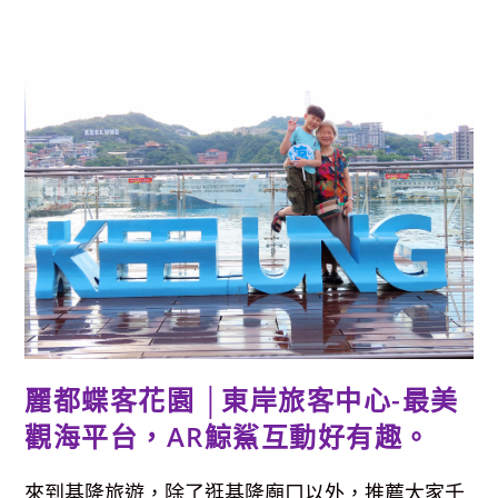
點】
基
隆
故
事
館-
透
過
看
展
穿
梭
民
國
經
典
年
代，
懷
舊
好
拍、
免
費
參
麗都蝶客花園 │東岸旅客中心-最美
觀
觀海平台，AR鯨鯊互動好有趣。
來到基隆旅遊，除了逛基隆廟口以外，推薦大家千