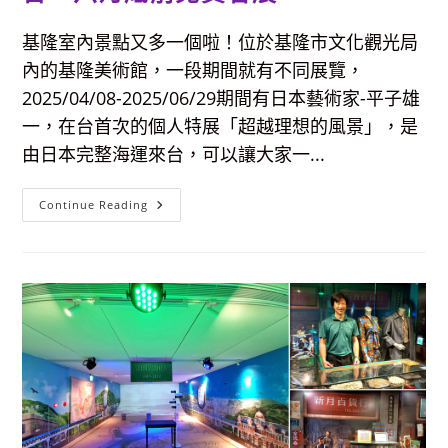
資
訊
與
基隆室內景點又多一個啦！位於基隆市文化觀光局
周
邊
內的基隆美術館，一段期間就有不同展覽，
景
點
2025/04/08-2025/06/29期間有日本藝術家-平子雄
介
紹
一，在台首次的個人特展「超越理想的風景」，是
由日本完整海運來台，可以讓大家一...
【基
Continue Reading
隆
室
內
景
點】
基
隆
美
術
館-
日
本
藝
術
家
平
子