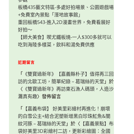
板橋435藝文特區-多處好拍場景、公園遊戲場
+免費室內景點「溼地故事館」
重回板橋543-進入2D漫畫世界，免費看展好
好拍～
【師大美食】喫尤鐵板燒-一人$300多就可以
吃到海陸多樣菜，飲料和湯免費供應
近期留言
「
《雙寶過新年》【嘉義縣朴子】值得再三回
訪的北歐工坊，簡單紀錄 – 葛瑞絲的天堂
」於
〈
《雙寶過新年》再訪東石漁人碼頭，人造沙
灘真有趣
〉發佈留言
「
【嘉義布袋】 好美里彩繪村再進化！崩壞
的白雪公主+結合泥塑新增黑白珍珠魟魚&闇
紋河豚 – 葛瑞絲的天堂
」於〈
【嘉義景點】布
袋好美里3D彩繪村二訪，更新彩繪圖：全國