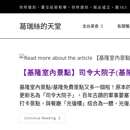
Skip
你 所 做 的 ， 要 交 託 耶 和 華 ， 你 所 謀 的 ， 就 必 成 立 。 箴 16:3
to
content
葛瑞絲的天堂
全台美食
各類懶
【基隆室內景點】司令大院子(基
基隆室內景點/基隆免費景點又多一個啦！原本
更新名為「司令大院子」，百年古蹟的軍事要塞
打卡景點，與餐廳「光復樓」結合為一體，光復..
【基
Continue Reading
隆
室