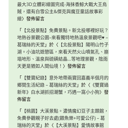
最大3D立體彩繪圖完成-海抹香鯨大戰大王烏
賊，還有白雪公主&傑克與魔豆童話故事彩
繪
〉發佈留言
「
【北投景點】免費景點。新北投哪裡好玩？
地熱谷景觀公園–來看獨特地熱溫泉景觀吧♥ –
葛瑞絲的天堂
」於〈
【北投景點】陽明山竹子
湖。小油坑遊憩區，來看天然火山噴氣孔、崩
塌地形、溫泉與硫磺結晶…等地理景觀，陰雨
天更是猶如人間仙境！
〉發佈留言
「
【雙寶紀錄】意外地帶兩寶回嘉義半個月的
鄉間生活紀錄 – 葛瑞絲的天堂
」於〈
《雙寶過
新年》白水湖抓招潮蟹，巧遇一窩小小狗
〉發
佈留言
「
【桃園】大溪景點。濃情魔幻豆子主題館，
免費參觀親子好去處(餵魚樂+可愛公仔) – 葛
瑞絲的天堂
」於〈
【大溪景點】愛情故事館