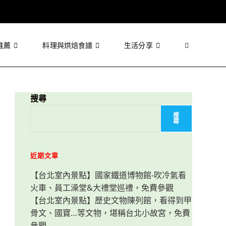
推薦
料理與烘焙食譜
生活分享
Toggle
website
搜尋
搜
尋
search
近期文章
【台北室內景點】國家鐵道博物館-吹冷氣看
火車、員工澡堂&大禮堂巡禮，免費參觀
【台北室內景點】歷史文物陳列館，看得到甲
骨文、國寶…等文物，堪稱台北小故宮，免費
參觀