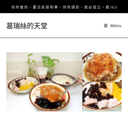
Skip
你 所 做 的 ， 要 交 託 耶 和 華 ， 你 所 謀 的 ， 就 必 成 立 。 箴 16:3
to
content
葛瑞絲的天堂
Menu