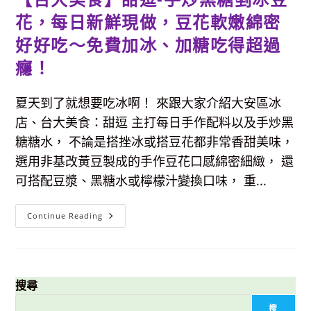
花，每日新鮮現做，豆花軟嫩綿密
好好吃～免費加冰、加糖吃得超過
癮！
夏天到了就想要吃冰啊！ 來跟大家介紹大安區冰
店、台大美食：甜逗 主打每日手作配料以及手炒黑
糖糖水， 不論是搭挫冰或搭豆花都非常香甜美味，
選用非基改黃豆製成的手作豆花口感綿密細緻， 還
可搭配豆漿、黑糖水或檸檬汁變換口味， 重...
【台
Continue Reading
大
美
食】
甜
逗-
手
炒
搜尋
黑
糖
搜