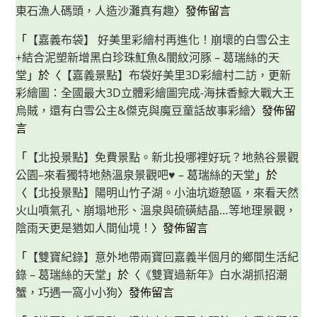
東石漁人碼頭，人造沙灘真有趣
〉發佈留言
「
【嘉義布袋】 好美里彩繪村再進化！崩壞的白雪公主
+結合泥塑新增黑白珍珠魟魚&闇紋河豚 – 葛瑞絲的天
堂
」於〈
【嘉義景點】布袋好美里3D彩繪村二訪，更新
彩繪圖：全國最大3D立體彩繪圖完成-海抹香鯨大戰大王
烏賊，還有白雪公主&傑克與魔豆童話故事彩繪
〉發佈留
言
「
【北投景點】免費景點。新北投哪裡好玩？地熱谷景觀
公園–來看獨特地熱溫泉景觀吧♥ – 葛瑞絲的天堂
」於
〈
【北投景點】陽明山竹子湖。小油坑遊憩區，來看天然
火山噴氣孔、崩塌地形、溫泉與硫磺結晶…等地理景觀，
陰雨天更是猶如人間仙境！
〉發佈留言
「
【雙寶紀錄】意外地帶兩寶回嘉義半個月的鄉間生活紀
錄 – 葛瑞絲的天堂
」於〈
《雙寶過新年》白水湖抓招潮
蟹，巧遇一窩小小狗
〉發佈留言