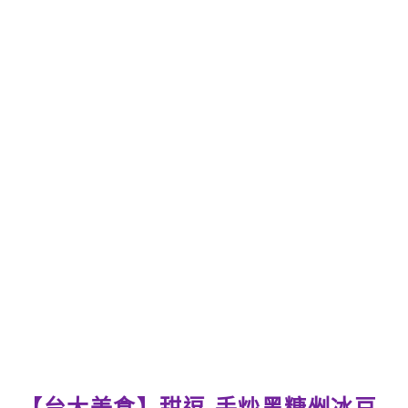
【台大美食】甜逗-手炒黑糖剉冰豆