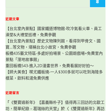
剉
尋
冰
豆
花，
每
日
近期文章
新
鮮
【台北室內景點】國家鐵道博物館-吹冷氣看火車、員工
現
做，
澡堂&大禮堂巡禮，免費參觀
豆
花
【台北室內景點】歷史文物陳列館，看得到甲骨文、國
軟
嫩
寶…等文物，堪稱台北小故宮，免費參觀
綿
密
板橋435藝文特區-多處好拍場景、公園遊戲場+免費室內
好
景點「溼地故事館」
好
吃
重回板橋543-進入2D漫畫世界，免費看展好好拍～
～
免
【師大美食】喫尤鐵板燒-一人$300多就可以吃到海陸多
費
加
樣菜，飲料和湯免費供應
冰、
加
糖
吃
近期留言
得
超
過
「
《雙寶過新年》【嘉義縣朴子】值得再三回訪的北歐工
癮！
坊，簡單紀錄 – 葛瑞絲的天堂
」於〈
《雙寶過新年》再訪