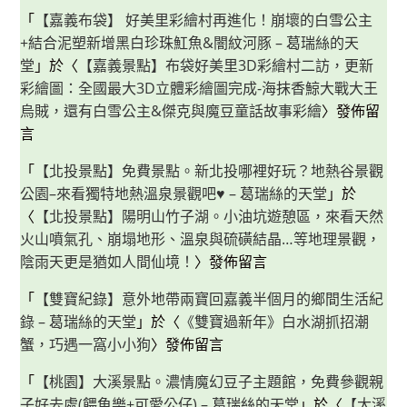
「
【嘉義布袋】 好美里彩繪村再進化！崩壞的白雪公主
+結合泥塑新增黑白珍珠魟魚&闇紋河豚 – 葛瑞絲的天
堂
」於〈
【嘉義景點】布袋好美里3D彩繪村二訪，更新
彩繪圖：全國最大3D立體彩繪圖完成-海抹香鯨大戰大王
烏賊，還有白雪公主&傑克與魔豆童話故事彩繪
〉發佈留
言
「
【北投景點】免費景點。新北投哪裡好玩？地熱谷景觀
公園–來看獨特地熱溫泉景觀吧♥ – 葛瑞絲的天堂
」於
〈
【北投景點】陽明山竹子湖。小油坑遊憩區，來看天然
火山噴氣孔、崩塌地形、溫泉與硫磺結晶…等地理景觀，
陰雨天更是猶如人間仙境！
〉發佈留言
「
【雙寶紀錄】意外地帶兩寶回嘉義半個月的鄉間生活紀
錄 – 葛瑞絲的天堂
」於〈
《雙寶過新年》白水湖抓招潮
蟹，巧遇一窩小小狗
〉發佈留言
「
【桃園】大溪景點。濃情魔幻豆子主題館，免費參觀親
子好去處(餵魚樂+可愛公仔) – 葛瑞絲的天堂
」於〈
【大溪