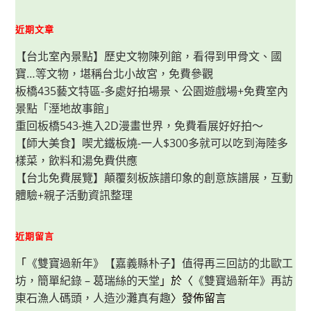
種
口
味
近期文章
多
變
【台北室內景點】歷史文物陳列館，看得到甲骨文、國
化，
餐
寶…等文物，堪稱台北小故宮，免費參觀
點
快
板橋435藝文特區-多處好拍場景、公園遊戲場+免費室內
速
上
景點「溼地故事館」
桌
又
重回板橋543-進入2D漫畫世界，免費看展好好拍～
美
【師大美食】喫尤鐵板燒-一人$300多就可以吃到海陸多
味！
樣菜，飲料和湯免費供應
【台北免費展覽】顛覆刻板族譜印象的創意族譜展，互動
體驗+親子活動資訊整理
近期留言
「
《雙寶過新年》【嘉義縣朴子】值得再三回訪的北歐工
坊，簡單紀錄 – 葛瑞絲的天堂
」於〈
《雙寶過新年》再訪
東石漁人碼頭，人造沙灘真有趣
〉發佈留言