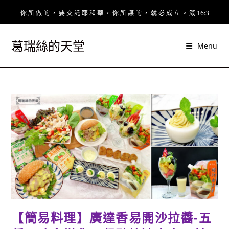
Skip
你 所 做 的 ， 要 交 託 耶 和 華 ， 你 所 謀 的 ， 就 必 成 立 。 箴 16:3
to
content
葛瑞絲的天堂
Menu
【簡易料理】廣達香易開沙拉醬-五