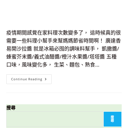
疫情期間感覺在家料理次數變多了， 這時候真的很
需要一些料理小幫手來幫媽媽節省時間啊！ 廣達香
易開沙拉醬 就是冰箱必囤的調味料幫手， 凱撒醬/
蜂蜜芥末醬/義式油醋醬/橙汁水果醬/塔塔醬 五種
口味，風味變化多， 生菜、麵包、熟食...
【簡
Continue Reading
易
料
理】
廣
達
香
易
搜尋
開
沙
搜
拉
尋
醬-
五