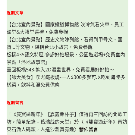
種
口
味
近期文章
多
變
【台北室內景點】國家鐵道博物館-吹冷氣看火車、員工
化，
餐
澡堂&大禮堂巡禮，免費參觀
點
快
【台北室內景點】歷史文物陳列館，看得到甲骨文、國
速
上
寶…等文物，堪稱台北小故宮，免費參觀
桌
又
板橋435藝文特區-多處好拍場景、公園遊戲場+免費室內
美
景點「溼地故事館」
味！
重回板橋543-進入2D漫畫世界，免費看展好好拍～
【師大美食】喫尤鐵板燒-一人$300多就可以吃到海陸多
樣菜，飲料和湯免費供應
近期留言
「
《雙寶過新年》【嘉義縣朴子】值得再三回訪的北歐工
坊，簡單紀錄 – 葛瑞絲的天堂
」於〈
《雙寶過新年》再訪
東石漁人碼頭，人造沙灘真有趣
〉發佈留言