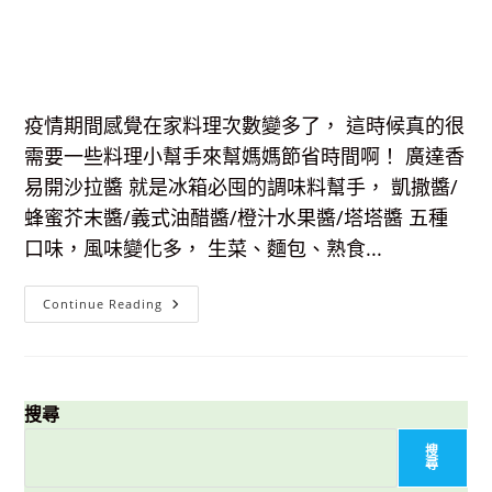
疫情期間感覺在家料理次數變多了， 這時候真的很
需要一些料理小幫手來幫媽媽節省時間啊！ 廣達香
易開沙拉醬 就是冰箱必囤的調味料幫手， 凱撒醬/
蜂蜜芥末醬/義式油醋醬/橙汁水果醬/塔塔醬 五種
口味，風味變化多， 生菜、麵包、熟食...
【簡
Continue Reading
易
料
理】
廣
達
香
易
搜尋
開
沙
搜
拉
尋
醬-
五