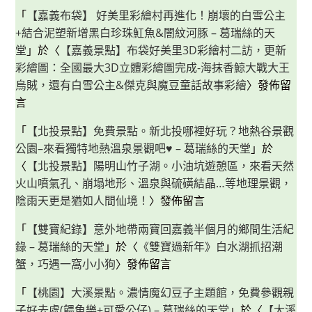
「
【嘉義布袋】 好美里彩繪村再進化！崩壞的白雪公主
+結合泥塑新增黑白珍珠魟魚&闇紋河豚 – 葛瑞絲的天
堂
」於〈
【嘉義景點】布袋好美里3D彩繪村二訪，更新
彩繪圖：全國最大3D立體彩繪圖完成-海抹香鯨大戰大王
烏賊，還有白雪公主&傑克與魔豆童話故事彩繪
〉發佈留
言
「
【北投景點】免費景點。新北投哪裡好玩？地熱谷景觀
公園–來看獨特地熱溫泉景觀吧♥ – 葛瑞絲的天堂
」於
〈
【北投景點】陽明山竹子湖。小油坑遊憩區，來看天然
火山噴氣孔、崩塌地形、溫泉與硫磺結晶…等地理景觀，
陰雨天更是猶如人間仙境！
〉發佈留言
「
【雙寶紀錄】意外地帶兩寶回嘉義半個月的鄉間生活紀
錄 – 葛瑞絲的天堂
」於〈
《雙寶過新年》白水湖抓招潮
蟹，巧遇一窩小小狗
〉發佈留言
「
【桃園】大溪景點。濃情魔幻豆子主題館，免費參觀親
子好去處(餵魚樂+可愛公仔) – 葛瑞絲的天堂
」於〈
【大溪