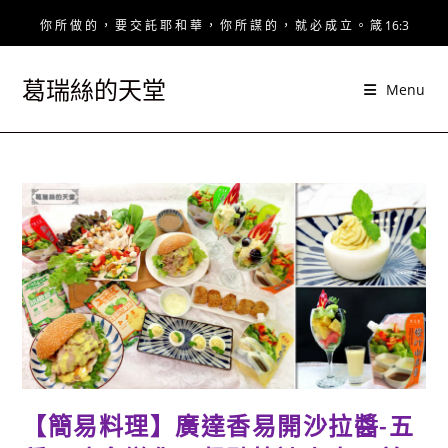
Skip
你 所 做 的 ， 要 交 託 耶 和 華 ， 你 所 謀 的 ， 就 必 成 立 。 箴 16:3
to
content
葛瑞絲的天堂
Menu
【簡易料理】廣達香易開沙拉醬-五