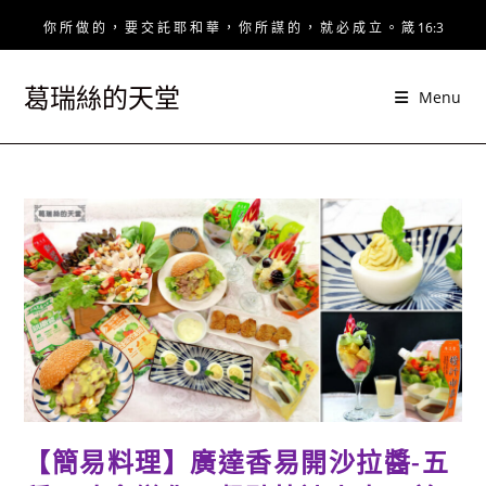
Skip
你 所 做 的 ， 要 交 託 耶 和 華 ， 你 所 謀 的 ， 就 必 成 立 。 箴 16:3
to
content
葛瑞絲的天堂
Menu
【簡易料理】廣達香易開沙拉醬-五