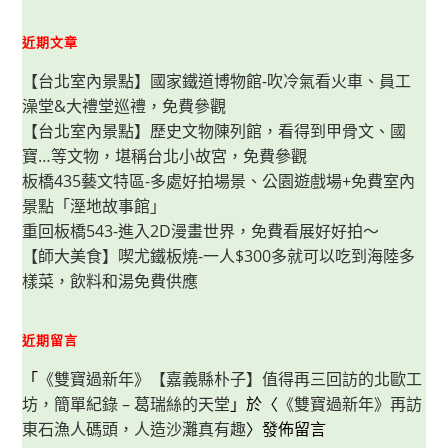
種
口
味
近期文章
多
變
【台北室內景點】國家鐵道博物館-吹冷氣看火車、員工
化，
餐
澡堂&大禮堂巡禮，免費參觀
點
快
【台北室內景點】歷史文物陳列館，看得到甲骨文、國
速
上
寶…等文物，堪稱台北小故宮，免費參觀
桌
又
板橋435藝文特區-多處好拍場景、公園遊戲場+免費室內
美
景點「溼地故事館」
味！
重回板橋543-進入2D漫畫世界，免費看展好好拍～
【師大美食】喫尤鐵板燒-一人$300多就可以吃到海陸多
樣菜，飲料和湯免費供應
近期留言
「
《雙寶過新年》【嘉義縣朴子】值得再三回訪的北歐工
坊，簡單紀錄 – 葛瑞絲的天堂
」於〈
《雙寶過新年》再訪
東石漁人碼頭，人造沙灘真有趣
〉發佈留言