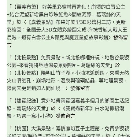
「
【嘉義布袋】 好美里彩繪村再進化！崩壞的白雪公主
+結合泥塑新增黑白珍珠魟魚&闇紋河豚 – 葛瑞絲的天
堂
」於〈
【嘉義景點】布袋好美里3D彩繪村二訪，更新
彩繪圖：全國最大3D立體彩繪圖完成-海抹香鯨大戰大王
烏賊，還有白雪公主&傑克與魔豆童話故事彩繪
〉發佈留
言
「
【北投景點】免費景點。新北投哪裡好玩？地熱谷景觀
公園–來看獨特地熱溫泉景觀吧♥ – 葛瑞絲的天堂
」於
〈
【北投景點】陽明山竹子湖。小油坑遊憩區，來看天然
火山噴氣孔、崩塌地形、溫泉與硫磺結晶…等地理景觀，
陰雨天更是猶如人間仙境！
〉發佈留言
「
【雙寶紀錄】意外地帶兩寶回嘉義半個月的鄉間生活紀
錄 – 葛瑞絲的天堂
」於〈
《雙寶過新年》白水湖抓招潮
蟹，巧遇一窩小小狗
〉發佈留言
「
【桃園】大溪景點。濃情魔幻豆子主題館，免費參觀親
子好去處(餵魚樂+可愛公仔) – 葛瑞絲的天堂
」於〈
【大溪