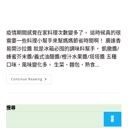
疫情期間感覺在家料理次數變多了， 這時候真的很
需要一些料理小幫手來幫媽媽節省時間啊！ 廣達香
易開沙拉醬 就是冰箱必囤的調味料幫手， 凱撒醬/
蜂蜜芥末醬/義式油醋醬/橙汁水果醬/塔塔醬 五種
口味，風味變化多， 生菜、麵包、熟食...
【簡
Continue Reading
易
料
理】
廣
達
香
易
搜尋
開
沙
搜
拉
尋
醬-
五