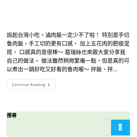
說起台灣小吃，滷肉飯一定少不了啦！ 特別是手切
魯肉飯，手工切的更有口感， 加上五花肉的肥瘦混
搭， 口感真的是很棒～ 葛瑞絲也來跟大家分享我
自己的做法， 做法雖然稍微繁複一點，但是真的可
以煮出一鍋好吃又好看的魯肉喔～ 拌飯、拌...
【食
Continue Reading
譜】
就
是
要
吃
手
切
搜尋
魯
肉
搜
飯！
尋
這
樣