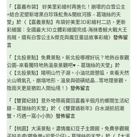
「
【嘉義布袋】 好美里彩繪村再進化！崩壞的白雪公主
+結合泥塑新增黑白珍珠魟魚&闇紋河豚 – 葛瑞絲的天
堂
」於〈
【嘉義景點】布袋好美里3D彩繪村二訪，更新
彩繪圖：全國最大3D立體彩繪圖完成-海抹香鯨大戰大王
烏賊，還有白雪公主&傑克與魔豆童話故事彩繪
〉發佈留
言
「
【北投景點】免費景點。新北投哪裡好玩？地熱谷景觀
公園–來看獨特地熱溫泉景觀吧♥ – 葛瑞絲的天堂
」於
〈
【北投景點】陽明山竹子湖。小油坑遊憩區，來看天然
火山噴氣孔、崩塌地形、溫泉與硫磺結晶…等地理景觀，
陰雨天更是猶如人間仙境！
〉發佈留言
「
【雙寶紀錄】意外地帶兩寶回嘉義半個月的鄉間生活紀
錄 – 葛瑞絲的天堂
」於〈
《雙寶過新年》白水湖抓招潮
蟹，巧遇一窩小小狗
〉發佈留言
「
【桃園】大溪景點。濃情魔幻豆子主題館，免費參觀親
子好去處(餵魚樂+可愛公仔) – 葛瑞絲的天堂
」於〈
【大溪