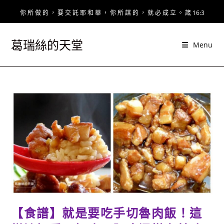
Skip
你 所 做 的 ， 要 交 託 耶 和 華 ， 你 所 謀 的 ， 就 必 成 立 。 箴 16:3
to
content
葛瑞絲的天堂
Menu
【食譜】就是要吃手切魯肉飯！這