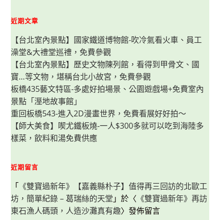
滷
好
看
近期文章
又
好
【台北室內景點】國家鐵道博物館-吹冷氣看火車、員工
吃，
肥
澡堂&大禮堂巡禮，免費參觀
瘦
混
【台北室內景點】歷史文物陳列館，看得到甲骨文、國
搭
之
寶…等文物，堪稱台北小故宮，免費參觀
美
味
板橋435藝文特區-多處好拍場景、公園遊戲場+免費室內
令
景點「溼地故事館」
人
一
重回板橋543-進入2D漫畫世界，免費看展好好拍～
次
扒
【師大美食】喫尤鐵板燒-一人$300多就可以吃到海陸多
兩
碗
樣菜，飲料和湯免費供應
飯
也
沒
問
近期留言
題。
「
《雙寶過新年》【嘉義縣朴子】值得再三回訪的北歐工
坊，簡單紀錄 – 葛瑞絲的天堂
」於〈
《雙寶過新年》再訪
東石漁人碼頭，人造沙灘真有趣
〉發佈留言