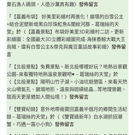
東石漁人碼頭，人造沙灘真有趣
〉發佈留言
「
【嘉義布袋】 好美里彩繪村再進化！崩壞的白雪公主
+結合泥塑新增黑白珍珠魟魚&闇紋河豚 – 葛瑞絲的天
堂
」於〈
【嘉義景點】布袋好美里3D彩繪村二訪，更新
彩繪圖：全國最大3D立體彩繪圖完成-海抹香鯨大戰大王
烏賊，還有白雪公主&傑克與魔豆童話故事彩繪
〉發佈留
言
「
【北投景點】免費景點。新北投哪裡好玩？地熱谷景觀
公園–來看獨特地熱溫泉景觀吧♥ – 葛瑞絲的天堂
」於
〈
【北投景點】陽明山竹子湖。小油坑遊憩區，來看天然
火山噴氣孔、崩塌地形、溫泉與硫磺結晶…等地理景觀，
陰雨天更是猶如人間仙境！
〉發佈留言
「
【雙寶紀錄】意外地帶兩寶回嘉義半個月的鄉間生活紀
錄 – 葛瑞絲的天堂
」於〈
《雙寶過新年》白水湖抓招潮
蟹，巧遇一窩小小狗
〉發佈留言