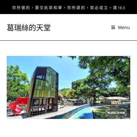
Skip
你 所 做 的 ， 要 交 託 耶 和 華 ， 你 所 謀 的 ， 就 必 成 立 。 箴 16:3
to
content
葛瑞絲的天堂
Menu