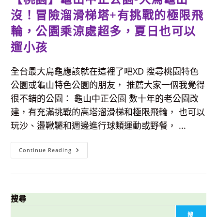
沒！冒險溜滑梯塔+有挑戰的極限飛
輪，公園乘涼處超多，夏日也可以
遛小孩
全台最大烏龜應該就在這裡了吧XD 搜尋桃園特色
公園或龜山特色公園的朋友， 推薦大家一個我覺得
很不錯的公園： 龜山中正公園 數十年的老公園改
建，有充滿挑戰的高塔溜滑梯和極限飛輪， 也可以
玩沙、盪鞦韆和週邊進行球類運動或野餐， ...
【桃
Continue Reading
園】
龜
山
中
正
公
園-
搜尋
大
烏
搜