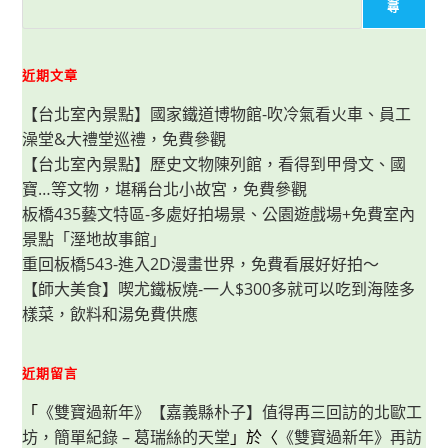
龜
尋
出
沒！
冒
險
溜
近期文章
滑
梯
【台北室內景點】國家鐵道博物館-吹冷氣看火車、員工
塔
+有
澡堂&大禮堂巡禮，免費參觀
挑
戰
【台北室內景點】歷史文物陳列館，看得到甲骨文、國
的
極
寶…等文物，堪稱台北小故宮，免費參觀
限
飛
板橋435藝文特區-多處好拍場景、公園遊戲場+免費室內
輪，
景點「溼地故事館」
公
園
重回板橋543-進入2D漫畫世界，免費看展好好拍～
乘
涼
【師大美食】喫尤鐵板燒-一人$300多就可以吃到海陸多
處
超
樣菜，飲料和湯免費供應
多，
夏
日
也
近期留言
可
以
遛
「
《雙寶過新年》【嘉義縣朴子】值得再三回訪的北歐工
小
坊，簡單紀錄 – 葛瑞絲的天堂
孩
」於〈
《雙寶過新年》再訪