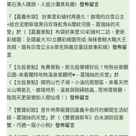
東石漁人碼頭，人造沙灘真有趣
〉發佈留言
「
【嘉義布袋】 好美里彩繪村再進化！崩壞的白雪公主
+結合泥塑新增黑白珍珠魟魚&闇紋河豚 – 葛瑞絲的天
堂
」於〈
【嘉義景點】布袋好美里3D彩繪村二訪，更新
彩繪圖：全國最大3D立體彩繪圖完成-海抹香鯨大戰大王
烏賊，還有白雪公主&傑克與魔豆童話故事彩繪
〉發佈留
言
「
【北投景點】免費景點。新北投哪裡好玩？地熱谷景觀
公園–來看獨特地熱溫泉景觀吧♥ – 葛瑞絲的天堂
」於
〈
【北投景點】陽明山竹子湖。小油坑遊憩區，來看天然
火山噴氣孔、崩塌地形、溫泉與硫磺結晶…等地理景觀，
陰雨天更是猶如人間仙境！
〉發佈留言
「
【雙寶紀錄】意外地帶兩寶回嘉義半個月的鄉間生活紀
錄 – 葛瑞絲的天堂
」於〈
《雙寶過新年》白水湖抓招潮
蟹，巧遇一窩小小狗
〉發佈留言