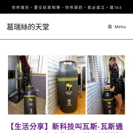
Skip
你 所 做 的 ， 要 交 託 耶 和 華 ， 你 所 謀 的 ， 就 必 成 立 。 箴 16:3
to
content
葛瑞絲的天堂
Menu
【生活分享】新科技叫瓦斯-瓦斯通