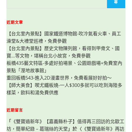
瓦
尋
斯
通
APP，
不
在
近期文章
家
也
【台北室內景點】國家鐵道博物館-吹冷氣看火車、員工
能
叫
澡堂&大禮堂巡禮，免費參觀
瓦
斯，
【台北室內景點】歷史文物陳列館，看得到甲骨文、國
新
型
寶…等文物，堪稱台北小故宮，免費參觀
防
爆
板橋435藝文特區-多處好拍場景、公園遊戲場+免費室內
氣
景點「溼地故事館」
瓶、
物
重回板橋543-進入2D漫畫世界，免費看展好好拍～
流
士
【師大美食】喫尤鐵板燒-一人$300多就可以吃到海陸多
免
進
樣菜，飲料和湯免費供應
門，
安
全
又
近期留言
便
利。
「
《雙寶過新年》【嘉義縣朴子】值得再三回訪的北歐工
坊，簡單紀錄 – 葛瑞絲的天堂
」於〈
《雙寶過新年》再訪