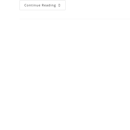
【宅
Continue Reading
配
即
食
調
理
包】
鮮
綠
生
活
新
品
牌
「手
路
師」，
在
家
也
能
輕
鬆
端
出
飯
店
五
星
級
美