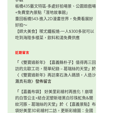
板橋435藝文特區-多處好拍場景、公園遊戲場
+免費室內景點「溼地故事館」
重回板橋543-進入2D漫畫世界，免費看展好
好拍～
【師大美食】喫尤鐵板燒-一人$300多就可以
吃到海陸多樣菜，飲料和湯免費供應
近期留言
「
《雙寶過新年》【嘉義縣朴子】值得再三回
訪的北歐工坊，簡單紀錄 – 葛瑞絲的天堂
」於
〈
《雙寶過新年》再訪東石漁人碼頭，人造沙
灘真有趣
〉發佈留言
「
【嘉義布袋】 好美里彩繪村再進化！崩壞
的白雪公主+結合泥塑新增黑白珍珠魟魚&闇
紋河豚 – 葛瑞絲的天堂
」於〈
【嘉義景點】布
袋好美里3D彩繪村二訪，更新彩繪圖：全國