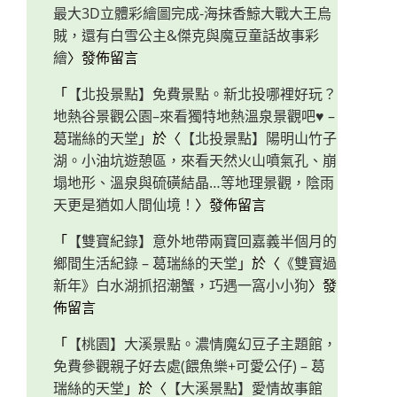
最大3D立體彩繪圖完成-海抹香鯨大戰大王烏
賊，還有白雪公主&傑克與魔豆童話故事彩
繪
〉發佈留言
「
【北投景點】免費景點。新北投哪裡好玩？
地熱谷景觀公園–來看獨特地熱溫泉景觀吧♥ –
葛瑞絲的天堂
」於〈
【北投景點】陽明山竹子
湖。小油坑遊憩區，來看天然火山噴氣孔、崩
塌地形、溫泉與硫磺結晶…等地理景觀，陰雨
天更是猶如人間仙境！
〉發佈留言
「
【雙寶紀錄】意外地帶兩寶回嘉義半個月的
鄉間生活紀錄 – 葛瑞絲的天堂
」於〈
《雙寶過
新年》白水湖抓招潮蟹，巧遇一窩小小狗
〉發
佈留言
「
【桃園】大溪景點。濃情魔幻豆子主題館，
免費參觀親子好去處(餵魚樂+可愛公仔) – 葛
瑞絲的天堂
」於〈
【大溪景點】愛情故事館