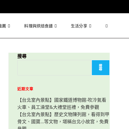
推薦
料理與烘焙食譜
生活分享
Toggle
website
搜尋
搜
尋
search
近期文章
【台北室內景點】國家鐵道博物館-吹冷氣看
火車、員工澡堂&大禮堂巡禮，免費參觀
【台北室內景點】歷史文物陳列館，看得到甲
骨文、國寶…等文物，堪稱台北小故宮，免費
參觀