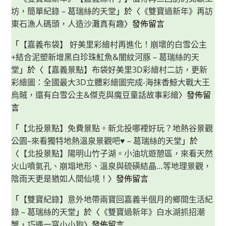
美
坊，簡單紀錄 – 葛瑞絲的天堂
風
」於〈
《雙寶過新年》再訪
餐
東石漁人碼頭，人造沙灘真有趣
〉發佈留言
飲
兌
換
「
【嘉義布袋】 好美里彩繪村再進化！崩壞的白雪公主
券，
住
+結合泥塑新增黑白珍珠魟魚&闇紋河豚 – 葛瑞絲的天
得
好
堂
」於〈
【嘉義景點】布袋好美里3D彩繪村二訪，更新
也
吃
彩繪圖：全國最大3D立體彩繪圖完成-海抹香鯨大戰大王
得
烏賊，還有白雪公主&傑克與魔豆童話故事彩繪
〉發佈留
好！
言
「
【北投景點】免費景點。新北投哪裡好玩？地熱谷景觀
公園–來看獨特地熱溫泉景觀吧♥ – 葛瑞絲的天堂
」於
〈
【北投景點】陽明山竹子湖。小油坑遊憩區，來看天然
火山噴氣孔、崩塌地形、溫泉與硫磺結晶…等地理景觀，
陰雨天更是猶如人間仙境！
〉發佈留言
「
【雙寶紀錄】意外地帶兩寶回嘉義半個月的鄉間生活紀
錄 – 葛瑞絲的天堂
」於〈
《雙寶過新年》白水湖抓招潮
蟹，巧遇一窩小小狗
〉發佈留言