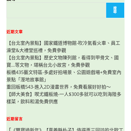
老
爺
搜
行
尋
旅
「oh
爺
~
夏
近期文章
台
南
【台北室內景點】國家鐵道博物館-吹冷氣看火車、員工
來
呷
澡堂&大禮堂巡禮，免費參觀
涼」，
飯
【台北室內景點】歷史文物陳列館，看得到甲骨文、國
店
內
寶…等文物，堪稱台北小故宮，免費參觀
就
能
板橋435藝文特區-多處好拍場景、公園遊戲場+免費室內
免
景點「溼地故事館」
費
看
重回板橋543-進入2D漫畫世界，免費看展好好拍～
展，
在
【師大美食】喫尤鐵板燒-一人$300多就可以吃到海陸多
地
特
樣菜，飲料和湯免費供應
色
早
餐
&
近期留言
加
贈
網
「
《雙寶過新年》【嘉義縣朴子】值得再三回訪的北歐工