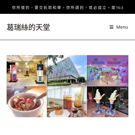
Skip
你 所 做 的 ， 要 交 託 耶 和 華 ， 你 所 謀 的 ， 就 必 成 立 。 箴 16:3
to
content
葛瑞絲的天堂
Menu