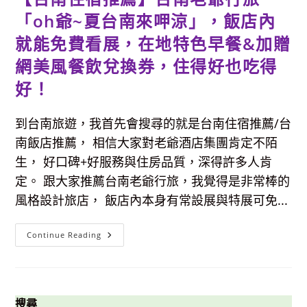
「oh爺~夏台南來呷涼」，飯店內
就能免費看展，在地特色早餐&加贈
網美風餐飲兌換券，住得好也吃得
好！
到台南旅遊，我首先會搜尋的就是台南住宿推薦/台
南飯店推薦， 相信大家對老爺酒店集團肯定不陌
生， 好口碑+好服務與住房品質，深得許多人肯
定。 跟大家推薦台南老爺行旅，我覺得是非常棒的
風格設計旅店， 飯店內本身有常設展與特展可免...
【台
Continue Reading
南
住
宿
推
薦】
台
南
搜尋