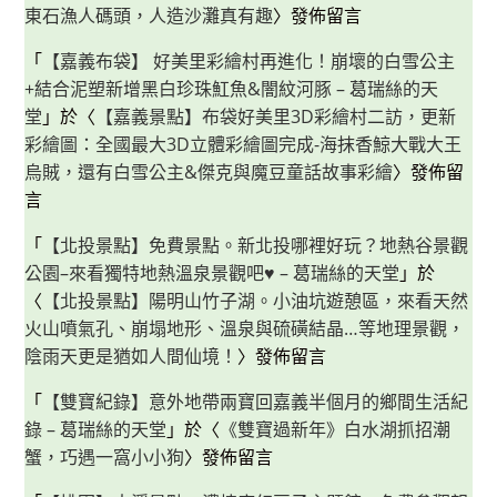
東石漁人碼頭，人造沙灘真有趣
〉發佈留言
「
【嘉義布袋】 好美里彩繪村再進化！崩壞的白雪公主
+結合泥塑新增黑白珍珠魟魚&闇紋河豚 – 葛瑞絲的天
堂
」於〈
【嘉義景點】布袋好美里3D彩繪村二訪，更新
彩繪圖：全國最大3D立體彩繪圖完成-海抹香鯨大戰大王
烏賊，還有白雪公主&傑克與魔豆童話故事彩繪
〉發佈留
言
「
【北投景點】免費景點。新北投哪裡好玩？地熱谷景觀
公園–來看獨特地熱溫泉景觀吧♥ – 葛瑞絲的天堂
」於
〈
【北投景點】陽明山竹子湖。小油坑遊憩區，來看天然
火山噴氣孔、崩塌地形、溫泉與硫磺結晶…等地理景觀，
陰雨天更是猶如人間仙境！
〉發佈留言
「
【雙寶紀錄】意外地帶兩寶回嘉義半個月的鄉間生活紀
錄 – 葛瑞絲的天堂
」於〈
《雙寶過新年》白水湖抓招潮
蟹，巧遇一窩小小狗
〉發佈留言