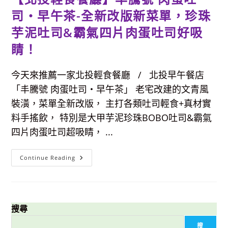
司‧早午茶-全新改版新菜單，珍珠
芋泥吐司&霸氣四片肉蛋吐司好吸
睛！
今天來推薦一家北投輕食餐廳 / 北投早午餐店
「丰騰號 肉蛋吐司‧早午茶」 老宅改建的文青風
裝潢，菜單全新改版， 主打各類吐司輕食+真材實
料手搖飲， 特別是大甲芋泥珍珠BOBO吐司&霸氣
四片肉蛋吐司超吸睛， ...
【北
Continue Reading
投
輕
食
餐
廳】
丰
騰
搜尋
號
肉
搜