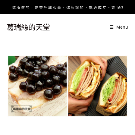
Skip
你 所 做 的 ， 要 交 託 耶 和 華 ， 你 所 謀 的 ， 就 必 成 立 。 箴 16:3
to
content
葛瑞絲的天堂
Menu