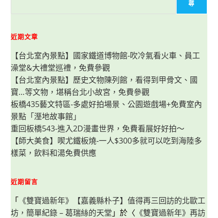
蛋
尋
吐
司‧
早
午
茶-
近期文章
全
新
【台北室內景點】國家鐵道博物館-吹冷氣看火車、員工
改
版
澡堂&大禮堂巡禮，免費參觀
新
菜
【台北室內景點】歷史文物陳列館，看得到甲骨文、國
單，
珍
寶…等文物，堪稱台北小故宮，免費參觀
珠
芋
板橋435藝文特區-多處好拍場景、公園遊戲場+免費室內
泥
景點「溼地故事館」
吐
司
重回板橋543-進入2D漫畫世界，免費看展好好拍～
&
霸
【師大美食】喫尤鐵板燒-一人$300多就可以吃到海陸多
氣
四
樣菜，飲料和湯免費供應
片
肉
蛋
吐
近期留言
司
好
吸
「
《雙寶過新年》【嘉義縣朴子】值得再三回訪的北歐工
睛！
坊，簡單紀錄 – 葛瑞絲的天堂
」於〈
《雙寶過新年》再訪