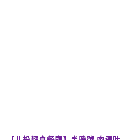
【北投輕食餐廳】丰騰號 肉蛋吐