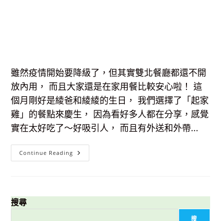
雖然疫情開始要降級了，但其實雙北餐廳都還不開
放內用， 而且大家還是在家用餐比較安心啦！ 這
個月剛好是綾爸和綾綾的生日， 我們選擇了「起家
雞」的餐點來慶生， 因為看好多人都在分享，感覺
實在太好吃了～好吸引人， 而且有外送和外帶...
【外
Continue Reading
帶
美
食】
起
家
雞-
去
搜尋
骨
系
搜