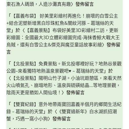
東石漁人碼頭，人造沙灘真有趣
〉發佈留言
「
【嘉義布袋】 好美里彩繪村再進化！崩壞的白雪公主
+結合泥塑新增黑白珍珠魟魚&闇紋河豚 – 葛瑞絲的天
堂
」於〈
【嘉義景點】布袋好美里3D彩繪村二訪，更新
彩繪圖：全國最大3D立體彩繪圖完成-海抹香鯨大戰大王
烏賊，還有白雪公主&傑克與魔豆童話故事彩繪
〉發佈留
言
「
【北投景點】免費景點。新北投哪裡好玩？地熱谷景觀
公園–來看獨特地熱溫泉景觀吧♥ – 葛瑞絲的天堂
」於
〈
【北投景點】陽明山竹子湖。小油坑遊憩區，來看天然
火山噴氣孔、崩塌地形、溫泉與硫磺結晶…等地理景觀，
陰雨天更是猶如人間仙境！
〉發佈留言
「
【雙寶紀錄】意外地帶兩寶回嘉義半個月的鄉間生活紀
錄 – 葛瑞絲的天堂
」於〈
《雙寶過新年》白水湖抓招潮
蟹，巧遇一窩小小狗
〉發佈留言