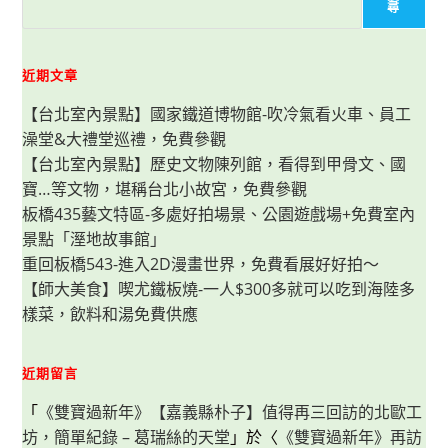
列
尋
炸
雞
份
量
大
近期文章
又
美
【台北室內景點】國家鐵道博物館-吹冷氣看火車、員工
味，
孩
澡堂&大禮堂巡禮，免費參觀
子
DIY
【台北室內景點】歷史文物陳列館，看得到甲骨文、國
韓
式
寶…等文物，堪稱台北小故宮，免費參觀
手
作
板橋435藝文特區-多處好拍場景、公園遊戲場+免費室內
飯
景點「溼地故事館」
糰
好
重回板橋543-進入2D漫畫世界，免費看展好好拍～
有
趣，
【師大美食】喫尤鐵板燒-一人$300多就可以吃到海陸多
在
家
樣菜，飲料和湯免費供應
準
備
慶
生
近期留言
大
餐
真
「
《雙寶過新年》【嘉義縣朴子】值得再三回訪的北歐工
Easy！
坊，簡單紀錄 – 葛瑞絲的天堂
」於〈
《雙寶過新年》再訪