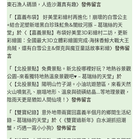
東石漁人碼頭，人造沙灘真有趣
〉發佈留言
「
【嘉義布袋】 好美里彩繪村再進化！崩壞的白雪公主
+結合泥塑新增黑白珍珠魟魚&闇紋河豚 – 葛瑞絲的天
堂
」於〈
【嘉義景點】布袋好美里3D彩繪村二訪，更新
彩繪圖：全國最大3D立體彩繪圖完成-海抹香鯨大戰大王
烏賊，還有白雪公主&傑克與魔豆童話故事彩繪
〉發佈留
言
「
【北投景點】免費景點。新北投哪裡好玩？地熱谷景觀
公園–來看獨特地熱溫泉景觀吧♥ – 葛瑞絲的天堂
」於
〈
【北投景點】陽明山竹子湖。小油坑遊憩區，來看天然
火山噴氣孔、崩塌地形、溫泉與硫磺結晶…等地理景觀，
陰雨天更是猶如人間仙境！
〉發佈留言
「
【雙寶紀錄】意外地帶兩寶回嘉義半個月的鄉間生活紀
錄 – 葛瑞絲的天堂
」於〈
《雙寶過新年》白水湖抓招潮
蟹，巧遇一窩小小狗
〉發佈留言