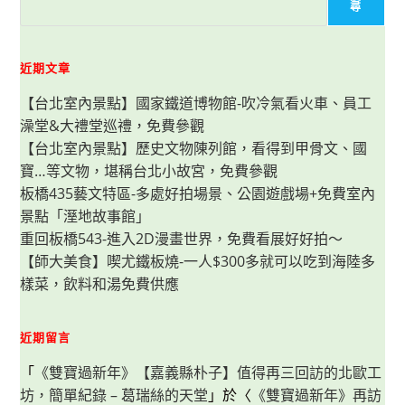
列
尋
炸
雞
份
量
大
近期文章
又
美
【台北室內景點】國家鐵道博物館-吹冷氣看火車、員工
味，
孩
澡堂&大禮堂巡禮，免費參觀
子
DIY
【台北室內景點】歷史文物陳列館，看得到甲骨文、國
韓
式
寶…等文物，堪稱台北小故宮，免費參觀
手
作
板橋435藝文特區-多處好拍場景、公園遊戲場+免費室內
飯
景點「溼地故事館」
糰
好
重回板橋543-進入2D漫畫世界，免費看展好好拍～
有
趣，
【師大美食】喫尤鐵板燒-一人$300多就可以吃到海陸多
在
家
樣菜，飲料和湯免費供應
準
備
慶
生
近期留言
大
餐
真
「
《雙寶過新年》【嘉義縣朴子】值得再三回訪的北歐工
Easy！
坊，簡單紀錄 – 葛瑞絲的天堂
」於〈
《雙寶過新年》再訪