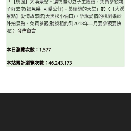
「
【桃園】大溪景點。濃情魔幻豆子主題館，免費參觀親
子好去處(餵魚樂+可愛公仔) – 葛瑞絲的天堂
」於〈
【大溪
景點】愛情故事館(大黑松小倆口)，訴說愛情的桃園婚紗
外拍景點，免費參觀(聽說租約到2018年二月要參觀要快
喔)
〉發佈留言
本日瀏覽次數：1,577
本站累計瀏覽次數：46,243,173