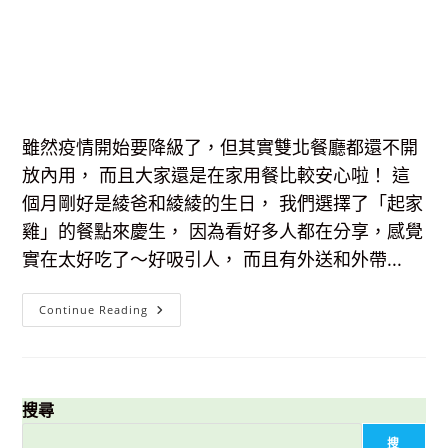
雖然疫情開始要降級了，但其實雙北餐廳都還不開
放內用， 而且大家還是在家用餐比較安心啦！ 這
個月剛好是綾爸和綾綾的生日， 我們選擇了「起家
雞」的餐點來慶生， 因為看好多人都在分享，感覺
實在太好吃了～好吸引人， 而且有外送和外帶...
【外
Continue Reading
帶
美
食】
起
家
雞-
去
搜尋
骨
系
搜