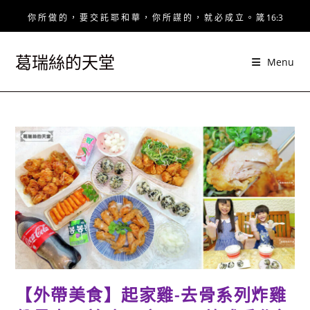
Skip
你 所 做 的 ， 要 交 託 耶 和 華 ， 你 所 謀 的 ， 就 必 成 立 。 箴 16:3
to
content
葛瑞絲的天堂
Menu
【外帶美食】起家雞-去骨系列炸雞