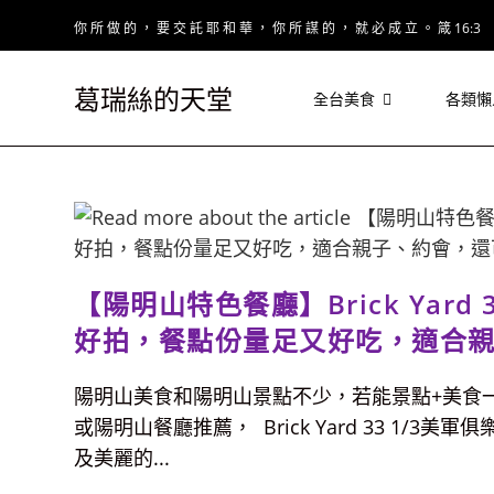
Skip
你 所 做 的 ， 要 交 託 耶 和 華 ， 你 所 謀 的 ， 就 必 成 立 。 箴 16:3
to
content
葛瑞絲的天堂
全台美食
各類懶
【陽明山特色餐廳】Brick Yard
好拍，餐點份量足又好吃，適合
陽明山美食和陽明山景點不少，若能景點+美食
或陽明山餐廳推薦， Brick Yard 33 1/3美
及美麗的...