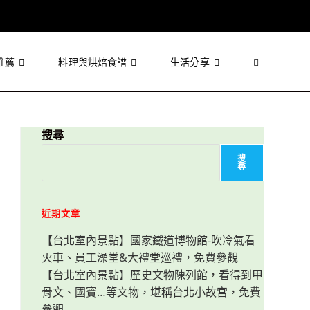
推薦
料理與烘焙食譜
生活分享
Toggle
website
搜尋
搜
尋
search
近期文章
【台北室內景點】國家鐵道博物館-吹冷氣看
火車、員工澡堂&大禮堂巡禮，免費參觀
【台北室內景點】歷史文物陳列館，看得到甲
骨文、國寶…等文物，堪稱台北小故宮，免費
參觀