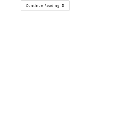
【陽
Continue Reading
明
山
特
色
餐
廳】
Brick
Yard
33
1/3
美
軍
俱
樂
部-
庭
園
&
美
式
復
古
風
超
好
拍，
餐
點
份
量