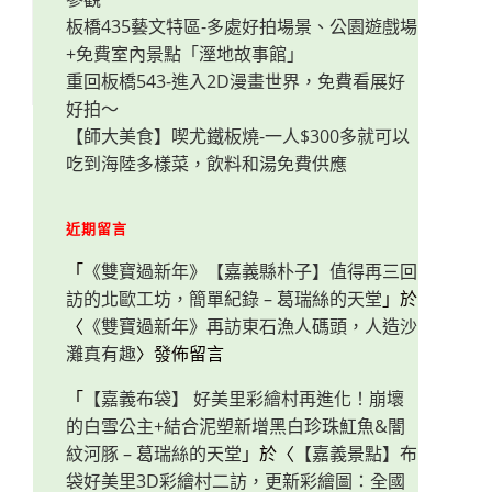
板橋435藝文特區-多處好拍場景、公園遊戲場
+免費室內景點「溼地故事館」
重回板橋543-進入2D漫畫世界，免費看展好
好拍～
【師大美食】喫尤鐵板燒-一人$300多就可以
吃到海陸多樣菜，飲料和湯免費供應
近期留言
「
《雙寶過新年》【嘉義縣朴子】值得再三回
訪的北歐工坊，簡單紀錄 – 葛瑞絲的天堂
」於
〈
《雙寶過新年》再訪東石漁人碼頭，人造沙
灘真有趣
〉發佈留言
「
【嘉義布袋】 好美里彩繪村再進化！崩壞
的白雪公主+結合泥塑新增黑白珍珠魟魚&闇
紋河豚 – 葛瑞絲的天堂
」於〈
【嘉義景點】布
袋好美里3D彩繪村二訪，更新彩繪圖：全國