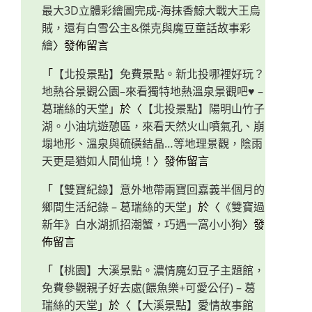
最大3D立體彩繪圖完成-海抹香鯨大戰大王烏
賊，還有白雪公主&傑克與魔豆童話故事彩
繪
〉發佈留言
「
【北投景點】免費景點。新北投哪裡好玩？
地熱谷景觀公園–來看獨特地熱溫泉景觀吧♥ –
葛瑞絲的天堂
」於〈
【北投景點】陽明山竹子
湖。小油坑遊憩區，來看天然火山噴氣孔、崩
塌地形、溫泉與硫磺結晶…等地理景觀，陰雨
天更是猶如人間仙境！
〉發佈留言
「
【雙寶紀錄】意外地帶兩寶回嘉義半個月的
鄉間生活紀錄 – 葛瑞絲的天堂
」於〈
《雙寶過
新年》白水湖抓招潮蟹，巧遇一窩小小狗
〉發
佈留言
「
【桃園】大溪景點。濃情魔幻豆子主題館，
免費參觀親子好去處(餵魚樂+可愛公仔) – 葛
瑞絲的天堂
」於〈
【大溪景點】愛情故事館