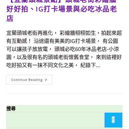
好好拍、IG打卡場景與必吃冰品老
店
宜蘭頭城老街再進化， 彩繪牆栩栩如生，拍起來超
有互動感！ 沿途還有美美的IG打卡場景， 有公園
可以讓孩子放放電， 頭城必吃60年冰品老店-小涼
圓，以及很有名的頭城老街懷舊食堂， 來到這裡好
吃好拍又有一抹不同文化之美， 紀錄下...
【宜
Continue Reading
蘭
頭
城
景
點】
頭
城
搜尋
老
街
搜
彩
尋
繪
牆