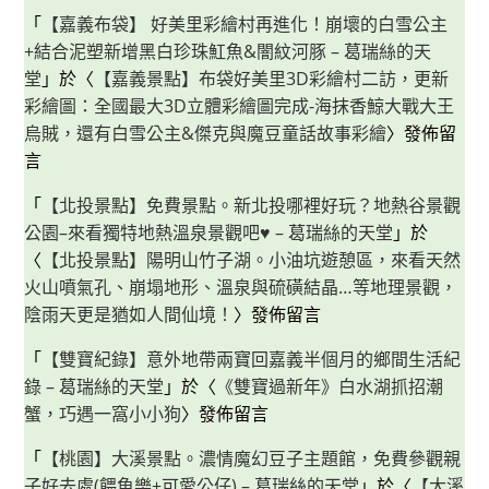
「
【嘉義布袋】 好美里彩繪村再進化！崩壞的白雪公主
+結合泥塑新增黑白珍珠魟魚&闇紋河豚 – 葛瑞絲的天
堂
」於〈
【嘉義景點】布袋好美里3D彩繪村二訪，更新
彩繪圖：全國最大3D立體彩繪圖完成-海抹香鯨大戰大王
烏賊，還有白雪公主&傑克與魔豆童話故事彩繪
〉發佈留
言
「
【北投景點】免費景點。新北投哪裡好玩？地熱谷景觀
公園–來看獨特地熱溫泉景觀吧♥ – 葛瑞絲的天堂
」於
〈
【北投景點】陽明山竹子湖。小油坑遊憩區，來看天然
火山噴氣孔、崩塌地形、溫泉與硫磺結晶…等地理景觀，
陰雨天更是猶如人間仙境！
〉發佈留言
「
【雙寶紀錄】意外地帶兩寶回嘉義半個月的鄉間生活紀
錄 – 葛瑞絲的天堂
」於〈
《雙寶過新年》白水湖抓招潮
蟹，巧遇一窩小小狗
〉發佈留言
「
【桃園】大溪景點。濃情魔幻豆子主題館，免費參觀親
子好去處(餵魚樂+可愛公仔) – 葛瑞絲的天堂
」於〈
【大溪