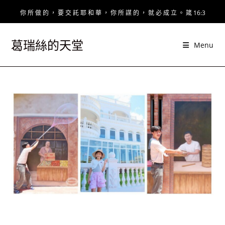
Skip
你 所 做 的 ， 要 交 託 耶 和 華 ， 你 所 謀 的 ， 就 必 成 立 。 箴 16:3
to
content
葛瑞絲的天堂
Menu