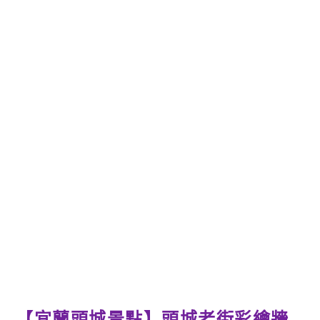
【宜蘭頭城景點】頭城老街彩繪牆