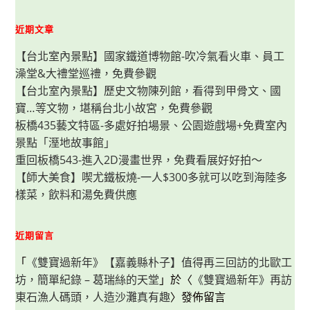
好
好
拍、
近期文章
IG
打
【台北室內景點】國家鐵道博物館-吹冷氣看火車、員工
卡
場
澡堂&大禮堂巡禮，免費參觀
景
與
【台北室內景點】歷史文物陳列館，看得到甲骨文、國
必
吃
寶…等文物，堪稱台北小故宮，免費參觀
冰
品
板橋435藝文特區-多處好拍場景、公園遊戲場+免費室內
老
景點「溼地故事館」
店
重回板橋543-進入2D漫畫世界，免費看展好好拍～
【師大美食】喫尤鐵板燒-一人$300多就可以吃到海陸多
樣菜，飲料和湯免費供應
近期留言
「
《雙寶過新年》【嘉義縣朴子】值得再三回訪的北歐工
坊，簡單紀錄 – 葛瑞絲的天堂
」於〈
《雙寶過新年》再訪
東石漁人碼頭，人造沙灘真有趣
〉發佈留言