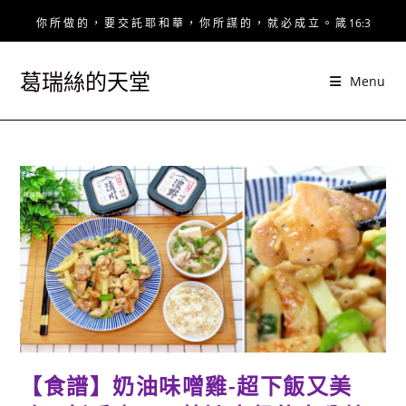
Skip
你 所 做 的 ， 要 交 託 耶 和 華 ， 你 所 謀 的 ， 就 必 成 立 。 箴 16:3
to
content
葛瑞絲的天堂
Menu
【食譜】奶油味噌雞-超下飯又美