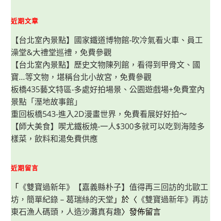
新
手
也
近期文章
可
以
【台北室內景點】國家鐵道博物館-吹冷氣看火車、員工
快
速
澡堂&大禮堂巡禮，免費參觀
出
餐
【台北室內景點】歷史文物陳列館，看得到甲骨文、國
的
十
寶…等文物，堪稱台北小故宮，免費參觀
分
鐘
板橋435藝文特區-多處好拍場景、公園遊戲場+免費室內
料
景點「溼地故事館」
理！
(味
重回板橋543-進入2D漫畫世界，免費看展好好拍～
噌
料
【師大美食】喫尤鐵板燒-一人$300多就可以吃到海陸多
理
美
樣菜，飲料和湯免費供應
味
小
撇
步)
近期留言
「
《雙寶過新年》【嘉義縣朴子】值得再三回訪的北歐工
坊，簡單紀錄 – 葛瑞絲的天堂
」於〈
《雙寶過新年》再訪
東石漁人碼頭，人造沙灘真有趣
〉發佈留言