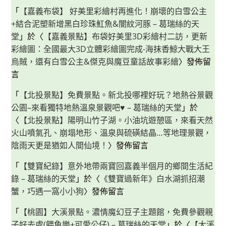
「
【嘉義布袋】 好美里彩繪村再進化！崩壞的白雪公主
+結合泥塑新增黑白珍珠魟魚&闇紋河豚 – 葛瑞絲的天
堂
」於〈
【嘉義景點】布袋好美里3D彩繪村二訪，更新
彩繪圖：全國最大3D立體彩繪圖完成-海抹香鯨大戰大王
烏賊，還有白雪公主&傑克與魔豆童話故事彩繪
〉發佈留
言
「
【北投景點】免費景點。新北投哪裡好玩？地熱谷景觀
公園–來看獨特地熱溫泉景觀吧♥ – 葛瑞絲的天堂
」於
〈
【北投景點】陽明山竹子湖。小油坑遊憩區，來看天然
火山噴氣孔、崩塌地形、溫泉與硫磺結晶…等地理景觀，
陰雨天更是猶如人間仙境！
〉發佈留言
「
【雙寶紀錄】意外地帶兩寶回嘉義半個月的鄉間生活紀
錄 – 葛瑞絲的天堂
」於〈
《雙寶過新年》白水湖抓招潮
蟹，巧遇一窩小小狗
〉發佈留言
「
【桃園】大溪景點。濃情魔幻豆子主題館，免費參觀親
子好去處(餵魚樂+可愛公仔) – 葛瑞絲的天堂
」於〈
【大溪