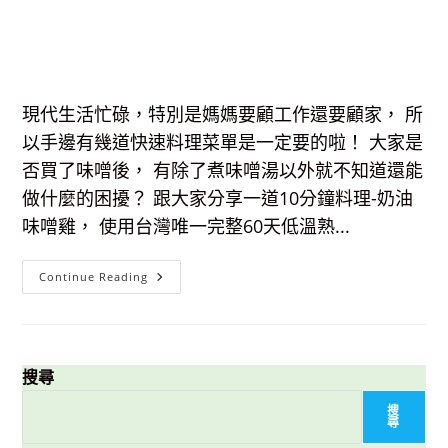
現代生活忙碌，特別是媽媽要顧工作還要顧家， 所
以手邊有幾道快速料理菜單是一定要的啦！ 大家是
否買了味噌後， 有除了煮味噌湯以外就不知道還能
做什麼的困擾？ 跟大家分享一道10分鐘料理-奶油
味噌雞， 使用台灣唯一完整60天低溫熟...
【食
Continue Reading
譜】
奶
油
味
噌
雞-
超
搜尋
下
飯
搜
又
尋
美
味，